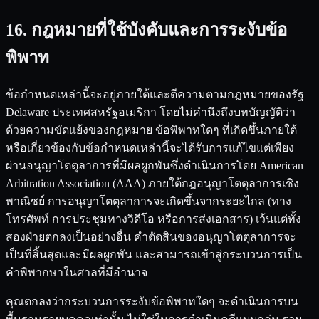
16. กฎหมายที่ใช้บังคับและการระงับข้อ
พิพาท
ข้อกำหนดเหล่านี้จะอยู่ภายใต้และตีความตามกฎหมายของรัฐ
Delaware ประเทศสหรัฐอเมริกา โดยไม่คำนึงถึงบทบัญญัติว่า
ด้วยความขัดแย้งของกฎหมาย ข้อพิพาทใดๆ ที่เกิดขึ้นภายใต้
หรือเกี่ยวข้องกับข้อกำหนดเหล่านี้จะได้รับการแก้ไขแต่เพียง
ผ่านอนุญาโตตุลาการที่มีผลผูกพันซึ่งดำเนินการโดย American
Arbitration Association (AAA) ภายใต้กฎอนุญาโตตุลาการเชิง
พาณิชย์ การอนุญาโตตุลาการจะเกิดขึ้นจากระยะไกล (ทาง
โทรศัพท์ การประชุมทางวิดีโอ หรือการส่งเอกสาร) เว้นแต่ทั้ง
สองฝ่ายตกลงเป็นอย่างอื่น คำตัดสินของอนุญาโตตุลาการจะ
เป็นที่สิ้นสุดและมีผลผูกพัน และสามารถเข้าสู่กระบวนการเป็น
คำพิพากษาในศาลที่มีอำนาจ
คุณตกลงว่ากระบวนการระงับข้อพิพาทใดๆ จะดำเนินการบน