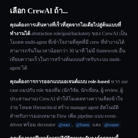
เลือก CrewAI ถ้า...
คุณต้องการเส้นทางที่เร็วที่สุดจากไอเดียไปสู่ต้นแบบที่
ทำงานได้
abstraction role/goal/backstory ของ CrewAI เป็น
โมเดล multi-agent ที่เข้าใจง่ายที่สุดที่มี crew ที่ทำงานได้
สามารถรันในเวลาน้อยกว่า 30 นาที ไม่มี framework อื่น
เทียบความเร็วในการสร้างต้นแบบสำหรับระบบ multi-
agent ได้
คุณต้องการการออกแบบเอเจนต์แบบ role-based
หาก use
case แมปกับ role ของทีม (นักวิจัย, นักเขียน, ผู้ review, ผู้
ประสานงาน) CrewAI ทำให้โมเดลทางความคิดเข้าใจ
ง่าย โหมด Hierarchical สร้าง manager agent อัตโนมัติ
สำหรับการมอบหมาย Flow เพิ่ม pipeline แบบ event-
driven พร้อม decorator
,
และ
@start
@listen
@router