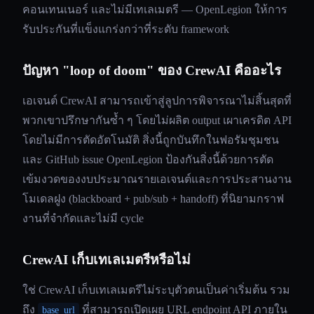
คอนเทนเนอร์ และไม่มีเทเลเมตรี — OpenLegion ให้การ
รับประกันที่แข็งแกร่งกว่าที่ระดับ framework
ปัญหา "loop of doom" ของ CrewAI คืออะไร
เอเจนต์ CrewAI สามารถเข้าสู่ลูปการพิจารณาไม่สิ้นสุดที่
พวกเขาปรึกษากันซ้ำ ๆ โดยไม่ผลิต output เผาเครดิต API
โดยไม่มีการตัดอัตโนมัติ สิ่งนี้ถูกบันทึกในฟอรัมชุมชน
และ GitHub issue OpenLegion ป้องกันสิ่งนี้ด้วยการตัด
เข้มงวดของงบประมาณรายเอเจนต์และการประสานงาน
โมเดลฝูง (blackboard + pub/sub + handoff) ที่นิยามกราฟ
งานที่จำกัดและไม่มี cycle
CrewAI เก็บเทเลเมตรีหรือไม่
ใช่ CrewAI เก็บเทเลเมตรีไม่ระบุตัวตนเป็นค่าเริ่มต้น รวม
ถึง
ที่สามารถเปิดเผย URL endpoint API ภายใน
base_url