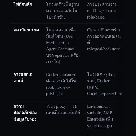
โฟกัสหลัก
โครงสร้างพื้นฐาน
การประสานงาน
ความปลอดภัยใน
multi-agent แบบ
โปรดักชัน
role-based
สถาปัตยกรรม
โมเดลความเชื่อ
Crew + Flow พร้อม
มั่นสี่โซน (User →
การออกแบบเอเจน
Mesh Host →
ต์
Agent Container
role/goal/backstory
บวก operator-หรือ-
ภายใน)
การแยกเอ
Docker container
โพรเซส Python
เจนต์
ต่อเอเจนต์ ไม่ใช่
ร่วม; Docker
root, no-new-
เฉพาะ
privileges
CodeInterpreterTool
ความ
Vault proxy — เอ
Environment
ปลอดภัยของ
เจนต์ไม่เคยเห็นคีย์
variable; AMP
ข้อมูลรับรอง
Enterprise เพิ่ม
secret manager