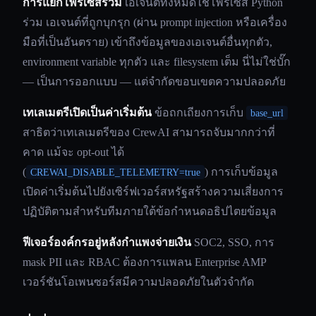
การแยกโพรเซสร่วม
เอเจนต์ทั้งหมดใช้โพรเซส Python
ร่วม เอเจนต์ที่ถูกบุกรุก (ผ่าน prompt injection หรือเครื่อง
มือที่เป็นอันตราย) เข้าถึงข้อมูลของเอเจนต์อื่นทุกตัว,
environment variable ทุกตัว และ filesystem เต็ม นี่ไม่ใช่บั๊ก
— เป็นการออกแบบ — แต่จำกัดขอบเขตความปลอดภัย
เทเลเมตรีเปิดเป็นค่าเริ่มต้น
ข้อถกเถียงการเก็บ
base_url
สาธิตว่าเทเลเมตรีของ CrewAI สามารถจับมากกว่าที่
คาด แม้จะ opt-out ได้
(
) การเก็บข้อมูล
CREWAI_DISABLE_TELEMETRY=true
เปิดค่าเริ่มต้นไปยังเซิร์ฟเวอร์สหรัฐสร้างความเสี่ยงการ
ปฏิบัติตามสำหรับทีมภายใต้ข้อกำหนดอธิปไตยข้อมูล
ฟีเจอร์องค์กรอยู่หลังกำแพงจ่ายเงิน
SOC2, SSO, การ
mask PII และ RBAC ต้องการแพลน Enterprise AMP
เวอร์ชันโอเพนซอร์สมีความปลอดภัยในตัวจำกัด