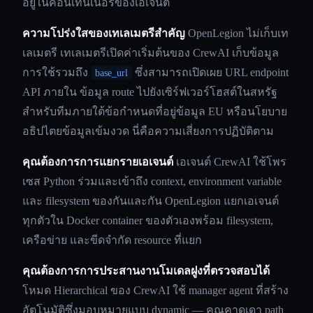
อยู่ในคอนเทนเนอร์ของเอเจนต์
ความโปร่งใสของเทเลเมตรีสำคัญ
OpenLegion ไม่เก็บเท
เลเมตรี เทเลเมตรีเปิดค่าเริ่มต้นของ CrewAI เก็บข้อมูล
การใช้รวมถึง
ซึ่งสามารถเปิดเผย URL endpoint
base_url
API ภายใน ข้อมูล route ไปยังเซิร์ฟเวอร์โฮสต์ในสหรัฐ
สำหรับทีมภายใต้ข้อกำหนดที่อยู่ข้อมูล EU หรือนโยบาย
อธิปไตยข้อมูลเข้มงวด นี่คือความเสี่ยงการปฏิบัติตาม
คุณต้องการการแยกรายเอเจนต์
เอเจนต์ CrewAI ใช้โพร
เซส Python ร่วมและเข้าถึง context, environment variable
และ filesystem ของกันและกัน OpenLegion แยกเอเจนต์
ทุกตัวใน Docker container ของตัวเองพร้อม filesystem,
เครือข่าย และขีดจำกัด resource ที่แยก
คุณต้องการการประสานงานโมเดลฝูงที่ตรวจสอบได้
โหมด Hierarchical ของ CrewAI ใช้ manager agent ที่สร้าง
อัตโนมัติซึ่งมอบหมายแบบ dynamic — คุณคาดเดา path