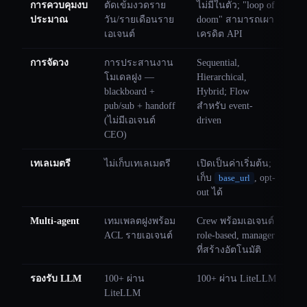
การควบคุมงบ
ตัดเข้มงวดราย
ไม่มีในตัว; "loop of
ประมาณ
วัน/รายเดือนราย
doom" สามารถเผา
เอเจนต์
เครดิต API
การจัดวง
การประสานงาน
Sequential,
โมเดลฝูง —
Hierarchical,
blackboard +
Hybrid; Flow
pub/sub + handoff
สำหรับ event-
(ไม่มีเอเจนต์
driven
CEO)
เทเลเมตรี
ไม่เก็บเทเลเมตรี
เปิดเป็นค่าเริ่มต้น;
เก็บ
, opt-
base_url
out ได้
Multi-agent
เทมเพลตฝูงพร้อม
Crew พร้อมเอเจนต์
ACL รายเอเจนต์
role-based, manager
ที่สร้างอัตโนมัติ
รองรับ LLM
100+ ผ่าน
100+ ผ่าน LiteLLM
LiteLLM