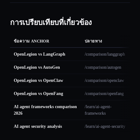
การเปรียบเทียบที่เกี่ยวข้อง
ข้อความ ANCHOR
ปลายทาง
OpenLegion vs LangGraph
/comparison/langgraph
OpenLegion vs AutoGen
/comparison/autogen
OpenLegion vs OpenClaw
/comparison/openclaw
OpenLegion vs OpenFang
/comparison/openfang
AI agent frameworks comparison
/learn/ai-agent-
2026
frameworks
AI agent security analysis
/learn/ai-agent-security