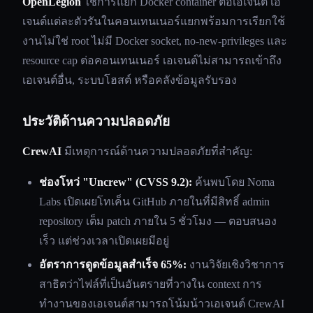
OpenLegion
ใช้การแยก Docker container ต่อเอเจนต์ เอ
เจนต์แต่ละตัวรันในคอนเทนเนอร์แยกพร้อมการเรียกใช้
งานไม่ใช่ root ไม่มี Docker socket, no-new-privileges และ
resource cap ต่อคอนเทนเนอร์ เอเจนต์ไม่สามารถเข้าถึง
เอเจนต์อื่น, ระบบโฮสต์ หรือคลังข้อมูลรับรอง
ประวัติด้านความปลอดภัย
CrewAI
มีเหตุการณ์ด้านความปลอดภัยที่สำคัญ:
ช่องโหว่ "Uncrew" (CVSS 9.2):
ค้นพบโดย Noma
Labs เปิดเผยโทเค็น GitHub ภายในที่มีสิทธิ์ admin
repository เต็ม patch ภายใน 5 ชั่วโมง — ตอบสนอง
เร็ว แต่ช่วงเวลาเปิดเผยมีอยู่
อัตราการดูดข้อมูลสำเร็จ 65%:
งานวิจัยเชิงวิชาการ
สาธิตว่าไฟล์ที่เป็นอันตรายที่วางใน context การ
ทำงานของเอเจนต์สามารถโน้มน้าวเอเจนต์ CrewAI