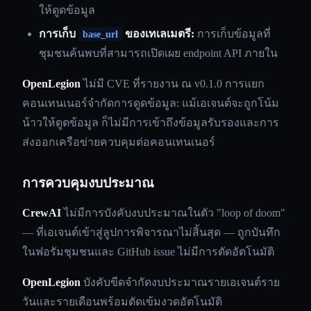
ให้ดูดข้อมูล
การเก็บ
ของเทเลเมตรี:
การเก็บข้อมูลที่
base_url
ชุมชนค้นพบที่สามารถเปิดเผย endpoint API ภายใน
OpenLegion
ไม่มี CVE ที่รายงาน ณ v0.1.0 การแยก
คอนเทนเนอร์จำกัดการดูดข้อมูล: แม้เอเจนต์จะถูกโน้ม
น้าวให้ดูดข้อมูล ก็ไม่มีการเข้าถึงข้อมูลรับรองและการ
ส่งออกเครือข่ายควบคุมต่อคอนเทนเนอร์
การควบคุมงบประมาณ
CrewAI
ไม่มีการบังคับงบประมาณในตัว "loop of doom"
— ที่เอเจนต์เข้าสู่ลูปการพิจารณาไม่สิ้นสุด — ถูกบันทึก
ในฟอรัมชุมชนและ GitHub issue ไม่มีการตัดอัตโนมัติ
OpenLegion
บังคับขีดจำกัดงบประมาณรายเอเจนต์ราย
วันและรายเดือนพร้อมตัดเข้มงวดอัตโนมัติ