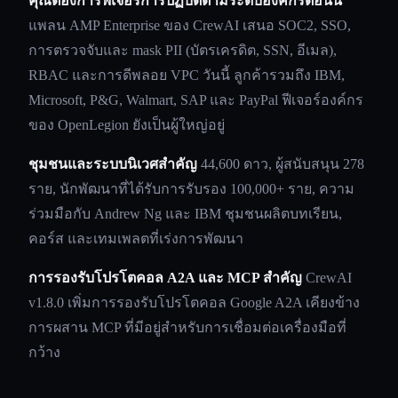
คุณต้องการฟีเจอร์การปฏิบัติตามระดับองค์กรตอนนี้
แพลน AMP Enterprise ของ CrewAI เสนอ SOC2, SSO,
การตรวจจับและ mask PII (บัตรเครดิต, SSN, อีเมล),
RBAC และการดีพลอย VPC วันนี้ ลูกค้ารวมถึง IBM,
Microsoft, P&G, Walmart, SAP และ PayPal ฟีเจอร์องค์กร
ของ OpenLegion ยังเป็นผู้ใหญ่อยู่
ชุมชนและระบบนิเวศสำคัญ
44,600 ดาว, ผู้สนับสนุน 278
ราย, นักพัฒนาที่ได้รับการรับรอง 100,000+ ราย, ความ
ร่วมมือกับ Andrew Ng และ IBM ชุมชนผลิตบทเรียน,
คอร์ส และเทมเพลตที่เร่งการพัฒนา
การรองรับโปรโตคอล A2A และ MCP สำคัญ
CrewAI
v1.8.0 เพิ่มการรองรับโปรโตคอล Google A2A เคียงข้าง
การผสาน MCP ที่มีอยู่สำหรับการเชื่อมต่อเครื่องมือที่
กว้าง