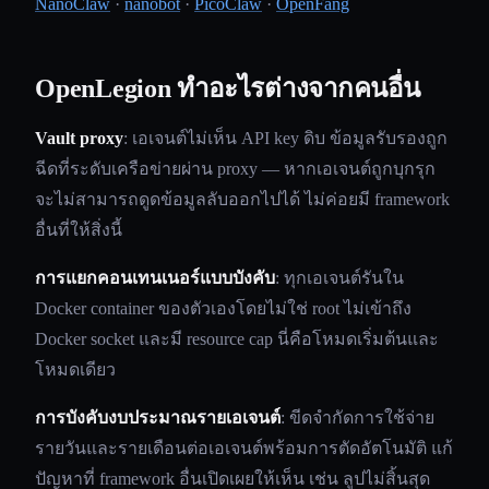
NanoClaw
·
nanobot
·
PicoClaw
·
OpenFang
OpenLegion ทำอะไรต่างจากคนอื่น
Vault proxy
: เอเจนต์ไม่เห็น API key ดิบ ข้อมูลรับรองถูก
ฉีดที่ระดับเครือข่ายผ่าน proxy — หากเอเจนต์ถูกบุกรุก
จะไม่สามารถดูดข้อมูลลับออกไปได้ ไม่ค่อยมี framework
อื่นที่ให้สิ่งนี้
การแยกคอนเทนเนอร์แบบบังคับ
: ทุกเอเจนต์รันใน
Docker container ของตัวเองโดยไม่ใช่ root ไม่เข้าถึง
Docker socket และมี resource cap นี่คือโหมดเริ่มต้นและ
โหมดเดียว
การบังคับงบประมาณรายเอเจนต์
: ขีดจำกัดการใช้จ่าย
รายวันและรายเดือนต่อเอเจนต์พร้อมการตัดอัตโนมัติ แก้
ปัญหาที่ framework อื่นเปิดเผยให้เห็น เช่น ลูปไม่สิ้นสุด