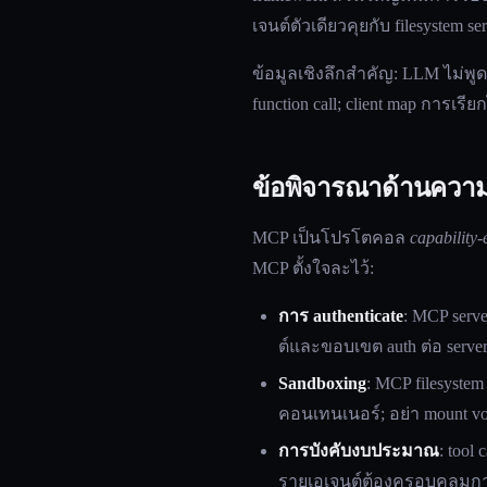
เจนต์ตัวเดียวคุยกับ filesystem se
ข้อมูลเชิงลึกสำคัญ: LLM ไม่พู
function call; client map การเร
ข้อพิจารณาด้านควา
MCP เป็นโปรโตคอล
capability
MCP ตั้งใจละไว้:
การ authenticate
: MCP serv
ต์และขอบเขต auth ต่อ serve
Sandboxing
: MCP filesystem
คอนเทนเนอร์; อย่า mount vol
การบังคับงบประมาณ
: tool
รายเอเจนต์ต้องครอบคลุมการเ