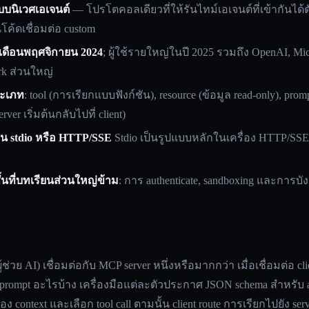
บนิเวศเอเจนต์
— โปรโตคอลเดียวที่ให้รันไทม์เอเจนต์ที่เข้ากันได้ตัวใ
นโค้ดเชื่อมต่อ custom
เดือนพฤศจิกายน 2024
; ผู้ใช้รายใหญ่ในปี 2025 รวมถึง OpenAI, Micr
rk ส่วนใหญ่
ระเภท
: tool (การเรียกแบบฟังก์ชัน), resource (ข้อมูล read-only), pro
ver เริ่มต้นกลับไปที่ client)
น stdio หรือ HTTP/SSE
Stdio เป็นรูปแบบหลักในเครื่อง HTTP/SS
้นที่บทเรียนส่วนใหญ่ข้าม
: การ authenticate, sandboxing และการบ
ผู้ช่วย AI) เชื่อมต่อกับ MCP server หนึ่งหรือมากกว่า เมื่อเชื่อม
และ prompt อะไรบ้าง เครื่องมือแต่ละตัวประกาศ JSON schema สำหรั
 context และเลือก tool call ตามนั้น client route การเรียกไปยัง ser