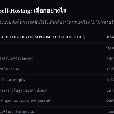
elf-Hosting: เลือกอย่างไร
องแบบ ดังนั้นการตัดสินใจจึงเกี่ยวกับว่าใครรันเครื่อง ไม่ใช่ว่า
F-HOSTED (POLYFORM PERIMETER LICENSE 1.0.1)
MAN
Open
ำสั่งบนเครื่องของคุณ
สมัค
ำเนินการเอง
ดำเน
pull และ redeploy
ทำให
รงสร้างพื้นฐานของคุณทั้งหมด
บน V
กับดูแล, air-gapped, ควบคุมเต็มที่
ทีมที
ุนเซิร์ฟเวอร์ของคุณเอง
แผนคง