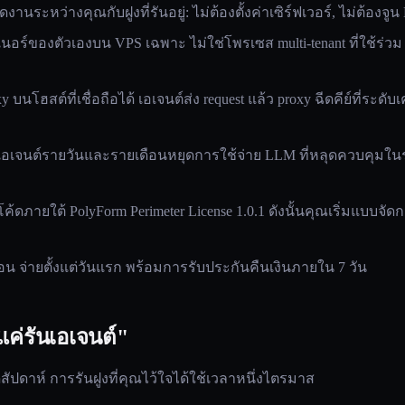
งานระหว่างคุณกับฝูงที่รันอยู่: ไม่ต้องตั้งค่าเซิร์ฟเวอร์, ไม่ต้องจูน
อร์ของตัวเองบน VPS เฉพาะ ไม่ใช่โพรเซส multi-tenant ที่ใช้ร่วม
 บนโฮสต์ที่เชื่อถือได้ เอเจนต์ส่ง request แล้ว proxy ฉีดคีย์ที่ระดับเค
จนต์รายวันและรายเดือนหยุดการใช้จ่าย LLM ที่หลุดควบคุมใน
ค้ดภายใต้ PolyForm Perimeter License 1.0.1 ดังนั้นคุณเริ่มแบบจัดก
ดือน จ่ายตั้งแต่วันแรก พร้อมการรับประกันคืนเงินภายใน 7 วัน
"แค่รันเอเจนต์"
ดสัปดาห์ การรันฝูงที่คุณไว้ใจได้ใช้เวลาหนึ่งไตรมาส