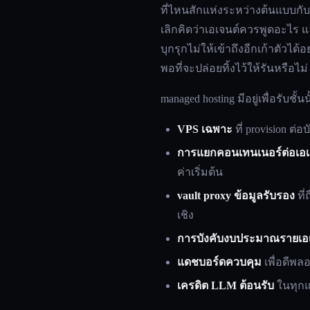
ที่ไหนสักแห่งระหว่างต้นแบบกับโ
เลิกคิดว่าเอเจนต์ควรพูดอะไร แล
บุกรุกไม่ให้เข้าถึงอีกเก้าตัวได้
พอที่จะปล่อยทิ้งไว้ให้รันหรือไม่
managed hosting มีอยู่เพื่อรั
VPS เฉพาะ
ที่ provision ต
การแยกคอนเทนเนอร์ต่อเอเ
ค่าเริ่มต้น
vault proxy ข้อมูลรับรอง
ที่
เชิง
การบังคับงบประมาณรายเอเ
แดชบอร์ดควบคุม
เพื่อดีพล
เครดิต LLM ต้อนรับ
ในทุกแ