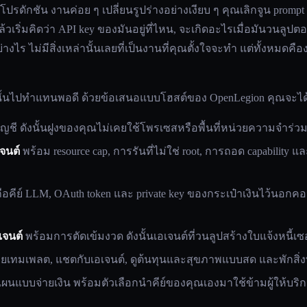
ปรดักชัน งานค่อย ๆ เปลี่ยนรูปร่างอย่างเงียบ ๆ คุณเลิกจูน prompt
้วเริ่มคิดว่า API key ของมันอยู่ที่ไหน, จะเกิดอะไรเมื่อมันวนลูปต
อย่างไร ไม่มีสิ่งเหล่านั้นเลยที่เป็นงานที่คุณตั้งใจจะทำ แต่ทั้งหมดค
บชั้นนั้นไปทำแทนพอดี ด้วยข้อเสนอแบบโฮสต์ของ OpenLegion คุณจะได
่อบัญชี ดังนั้นฝูงของคุณไม่เคยใช้โพรเซสหรือพื้นที่หน่วยความจำร่
จนต์
พร้อม resource cap, การรันที่ไม่ใช่ root, การถอด capability แล
ถือคีย์ LLM, OAuth token และ private key ของกระเป๋าเงินไว้นอก
จนต์
พร้อมการตัดเข้มงวด ดังนั้นเอเจนต์ที่วนลูปสร้างใบแจ้งหนี้เซอ
อยเทมเพลต, แชตกับเอเจนต์, ดูต้นทุนและสุขภาพแบบสด และพักสิ่งที
ผนแบบจ่ายเงิน พร้อมตัวเลือกนำคีย์ของคุณเองมาใช้ข้ามผู้ให้บร