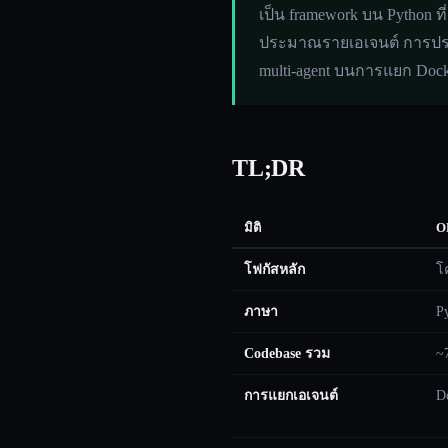
เป็น framework บน Python ท
ประมาณรายเอเจนต์ การประสา
multi-agent บนการแยก Doc
TL;DR
มิติ
O
โฟกัสหลัก
โ
ภาษา
P
Codebase รวม
~
การแยกเอเจนต์
D