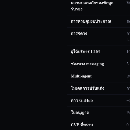
ความปลอดภัยของข้อมูล
V
รับรอง
การควบคุมงบประมาณ
ต
การจัดวง
ก
h
ผู้ให้บริการ LLM
1
ช่องทาง messaging
5
Multi-agent
เ
โมเดลการปรับแต่ง
กา
ดาว GitHub
~
ใบอนุญาต
P
CVE ที่ทราบ
0