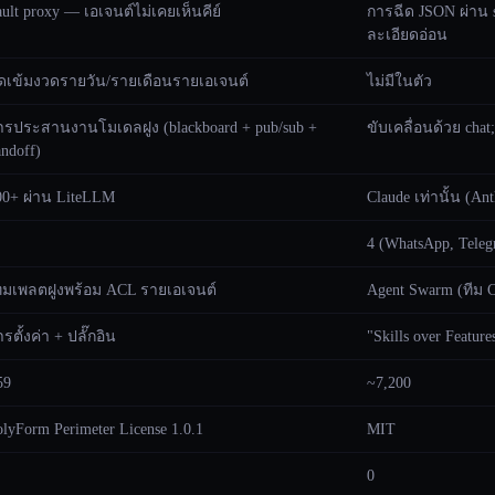
ault proxy — เอเจนต์ไม่เคยเห็นคีย์
การฉีด JSON ผ่าน st
ละเอียดอ่อน
ัดเข้มงวดรายวัน/รายเดือนรายเอเจนต์
ไม่มีในตัว
ารประสานงานโมเดลฝูง (blackboard + pub/sub +
ขับเคลื่อนด้วย chat
andoff)
00+ ผ่าน LiteLLM
Claude เท่านั้น (An
4 (WhatsApp, Telegr
ทมเพลตฝูงพร้อม ACL รายเอเจนต์
Agent Swarm (ทีม C
รตั้งค่า + ปลั๊กอิน
"Skills over Featur
59
~7,200
olyForm Perimeter License 1.0.1
MIT
0