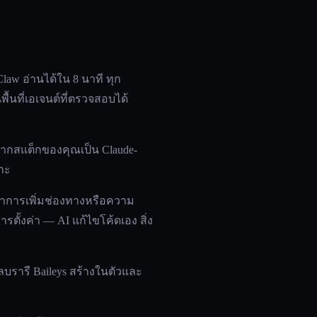
aw อ่านได้ใน 8 นาที ทุก
ื้นที่เอเจนต์ที่ตรวจสอบได้
ากสแต็กของคุณเป็น Claude-
พาะ
่าการเพิ่มช่องทางหรือความ
รตั้งค่า — AI แก้ไขโค้ดเอง สิ่ง
รารี Baileys สร้างในตัวและ