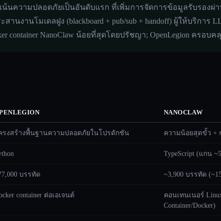
ี่เน้นความปลอดภัยเป็นอันดับแรก ที่เพิ่มการจัดการข้อมูลรับรองผ่า
นงานโมเดลฝูง (blackboard + pub/sub + handoff) ผู้ให้บริการ 
ker container NanoClaw น้อยที่สุดโดยปรัชญา; OpenLegion ครอ
PENLEGION
NANOCLAW
ครงสร้างพื้นฐานความปลอดภัยในโปรดักชัน
ความน้อยสุดขั้ว 
ython
TypeScript (แกน ~
77,000 บรรทัด
~3,900 บรรทัด (~15
ocker container ต่อเอเจนต์
คอนเทนเนอร์ Linux
Container/Docker)