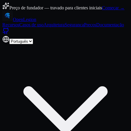
Pular para o conteúdo
Preço de fundador — travado para clientes iniciais
Começar →
Open
Legion
Recursos
Casos de uso
Arquitetura
Segurança
Preços
Documentação