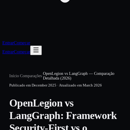
Entrar
Começar
Entrar
Começar
OpenLegion vs LangGraph — Comparação
Início
/
Comparações
/
Detalhada (2026)
Publicado em
December 2025
·
Atualizado em
March 2026
OpenLegion vs
LangGraph: Framework
Security-First vs o