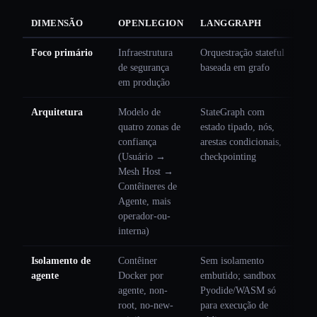
DIMENSÃO
OPENLEGION
LANGGRAPH
Foco primário
Infraestrutura
Orquestração stateful
de segurança
baseada em grafo
em produção
Arquitetura
Modelo de
StateGraph com
quatro zonas de
estado tipado, nós,
confiança
arestas condicionais,
(Usuário →
checkpointing
Mesh Host →
Contêineres de
Agente, mais
operador-ou-
interna)
Isolamento de
Contêiner
Sem isolamento
agente
Docker por
embutido; sandbox
agente, non-
Pyodide/WASM só
root, no-new-
para execução de