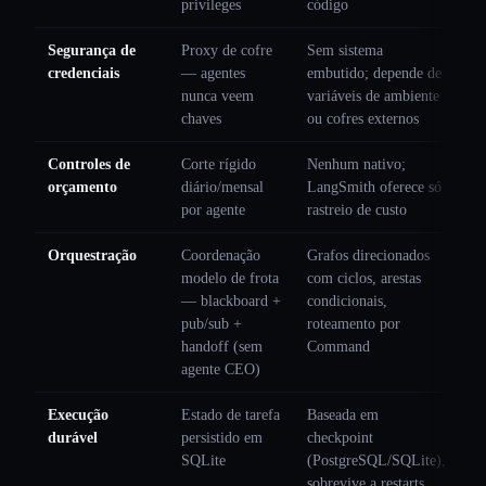
privileges
código
Segurança de
Proxy de cofre
Sem sistema
credenciais
— agentes
embutido; depende de
nunca veem
variáveis de ambiente
chaves
ou cofres externos
Controles de
Corte rígido
Nenhum nativo;
orçamento
diário/mensal
LangSmith oferece só
por agente
rastreio de custo
Orquestração
Coordenação
Grafos direcionados
modelo de frota
com ciclos, arestas
— blackboard +
condicionais,
pub/sub +
roteamento por
handoff (sem
Command
agente CEO)
Execução
Estado de tarefa
Baseada em
durável
persistido em
checkpoint
SQLite
(PostgreSQL/SQLite),
sobrevive a restarts,