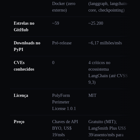
Docker (zero
(langgraph, langchain-
externo)
core, checkpointing)
Estrelas no
~59
~25.200
GitHub
Downloads no
Pré-release
~6,17 milhões/mês
PyPI
CVEs
0
4 críticos no
conhecidos
ecossistema
LangChain (até CVSS
9,3)
Licença
PolyForm
MIT
Perimeter
License 1.0.1
Preço
Chaves de API
Gratuito (MIT);
BYO, US$
LangSmith Plus US$
19/mês
39/assento/mês para