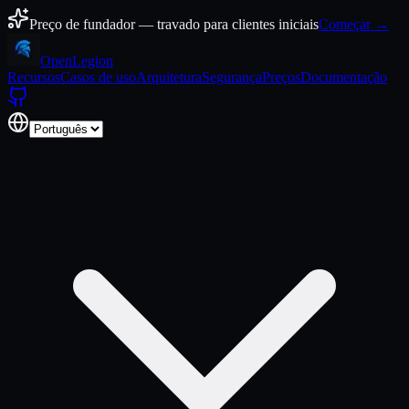
Pular para o conteúdo
Preço de fundador — travado para clientes iniciais
Começar →
Open
Legion
Recursos
Casos de uso
Arquitetura
Segurança
Preços
Documentação