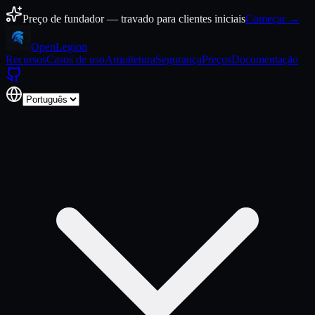
Pular para o conteúdo
Preço de fundador — travado para clientes iniciais
Começar →
Open
Legion
Recursos
Casos de uso
Arquitetura
Segurança
Preços
Documentação