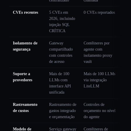
centralizado
chamada
CVEs recentes
5 CVEs em
0 CVEs reportados
2026, incluindo
injeção SQL
CRÍTICA
Isolamento de
Gateway
Contêineres por
segurança
compartilhado
agente com
com controles
isolamento proxy
de acesso
vault
Suporte a
Mais de 100
Mais de 100 LLMs
provedores
LLMs com
via integração
interface API
LiteLLM
unificada
Rastreamento
Rastreamento de
Controles de
de custos
gastos integrado
orçamento no nível
e orçamentação
do agente
Modelo de
Serviço gateway
Contêineres de