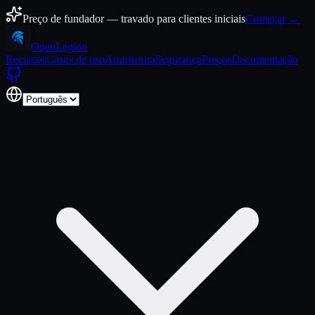
Pular para o conteúdo
Preço de fundador — travado para clientes iniciais
Começar →
Open
Legion
Recursos
Casos de uso
Arquitetura
Segurança
Preços
Documentação