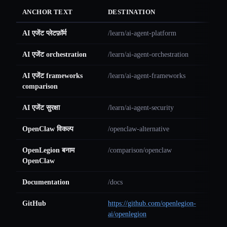
ANCHOR TEXT
DESTINATION
AI एजेंट प्लेटफ़ॉर्म
/learn/ai-agent-platform
AI एजेंट orchestration
/learn/ai-agent-orchestration
AI एजेंट frameworks
/learn/ai-agent-frameworks
comparison
AI एजेंट सुरक्षा
/learn/ai-agent-security
OpenClaw विकल्प
/openclaw-alternative
OpenLegion बनाम
/comparison/openclaw
OpenClaw
Documentation
/docs
GitHub
https://github.com/openlegion-
ai/openlegion