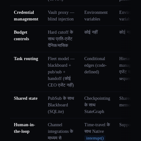
Credential
Vault proxy —
Environment
Environmen
management
blind injection
variables
variables
Budget
Hard cutoff के
कोई नहीं
कोई नहीं
controls
साथ प्रति-एजेंट
दैनिक/मासिक
Task routing
Fleet model —
Conditional
Hierarchical
blackboard +
edges (code-
manager
pub/sub +
defined)
एजेंट या
handoff (कोई
sequential
CEO एजेंट नहीं)
Shared state
PubSub के साथ
Checkpointing
Shared cre
Blackboard
के साथ
memory
(SQLite)
StateGraph
Human-in-
Channel
Time-travel के
Supported
the-loop
integrations के
साथ Native
माध्यम से
interrupt()