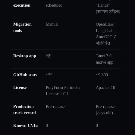
execution
scheduled
"Hands"
(स्वायत्त एजेंट्स)
Migration
Manual
OpenClaw,
tools
LangChain,
AutoGPT से
अंतर्निहित
Desktop app
नहीं
Tauri 2.0
native app
GitHub stars
~59
~9,300
License
PolyForm Perimeter
Apache 2.0
License 1.0.1
Production
Pre-release
Pre-release
track record
(days old)
Known CVEs
0
0