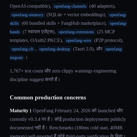
OpenAI-compatible),
(40 adapters),
openfang-channels
(SQLite + vector embeddings),
openfang-memory
openfang-
(60 bundled skills + FangHub marketplace),
skills
openfang-
(7 स्वायत्त एजेंट्स),
(25 MCP
hands
openfang-extensions
templates, OAuth2 PKCE),
(P2P protocol),
openfang-wire
,
(Tauri 2.0), और
openfang-cli
openfang-desktop
openfang-
।
migrate
1,767+ test count और zero clippy warnings engineering
discipline suggest करते हैं।
Common production concerns
Maturity।
OpenFang February 24, 2026 को launched और
currently v0.3.4 पर है। कोई production deployments publicly
documented नहीं हैं। Benchmarks (180ms cold start, 40MB
memory) self-reported हैं कोई third-party verification के बिना।