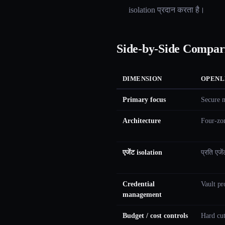
isolation प्रदान करता है।
Side-by-Side Compar
DIMENSION
OPENL
Primary focus
Secure m
Architecture
Four-zon
एजेंट isolation
प्रति एजे
Credential
Vault pro
management
Budget / cost controls
Hard cut