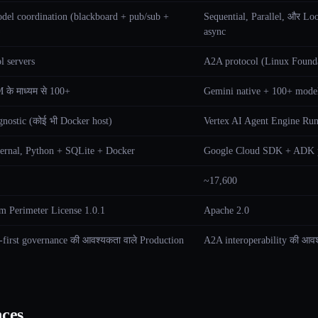
del coordination (blackboard + pub/sub +
Sequential, Parallel, और Lo
)
async
l servers
A2A protocol (Linux Found
के माध्यम से 100+
Gemini native + 100+ mode
nostic (कोई भी Docker host)
Vertex AI Agent Engine Runt
ternal, Python + SQLite + Docker
Google Cloud SDK + ADK 
~17,600
m Perimeter License 1.0.1
Apache 2.0
-first governance की आवश्यकता वाले Production
A2A interoperability की आव
nces