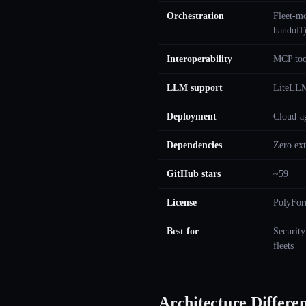
Orchestration
Fleet-mo
handoff
Interoperability
MCP too
LLM support
LiteLLM 
Deployment
Cloud-ag
Dependencies
Zero ex
GitHub stars
~59
License
PolyFor
Best for
Security
fleets
Architecture Differe