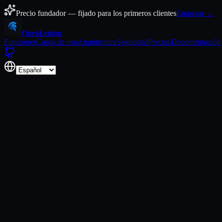
Ir al contenido
Precio fundador — fijado para los primeros clientes
Empezar →
Open
Legion
Funciones
Casos de uso
Arquitectura
Seguridad
Precios
Documentación