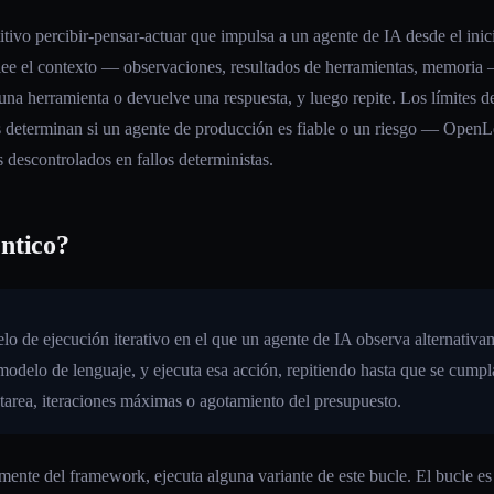
itivo percibir-pensar-actuar que impulsa a un agente de IA desde el inici
te lee el contexto — observaciones, resultados de herramientas, memori
una herramienta o devuelve una respuesta, y luego repite. Los límites de
 determinan si un agente de producción es fiable o un riesgo — OpenLeg
 descontrolados en fallos deterministas.
ntico?
o de ejecución iterativo en el que un agente de IA observa alternativa
modelo de lenguaje, y ejecuta esa acción, repitiendo hasta que se cump
a tarea, iteraciones máximas o agotamiento del presupuesto.
ente del framework, ejecuta alguna variante de este bucle. El bucle es 