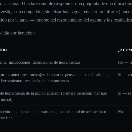
ar → actuar. Una tarea simple (responder una pregunta de una única b
nvestigar un competidor, sintetizar hallazgos, redactar un informe) pued
cido por la tarea — emerge del razonamiento del agente y los resultados
alida por iteración:
IDO
¿ACUM
ente, instrucciones, definiciones de herramientas
No — fi
turnos anteriores: mensajes de usuario, pensamientos del asistente,
Sí — cre
 herramientas, resultados de herramientas
de herramienta de la acción anterior (primera iteración: mensaje
Sí — se 
 inicial)
acción: una llamada a herramienta, una solicitud de aclaración o
No — una
sta final