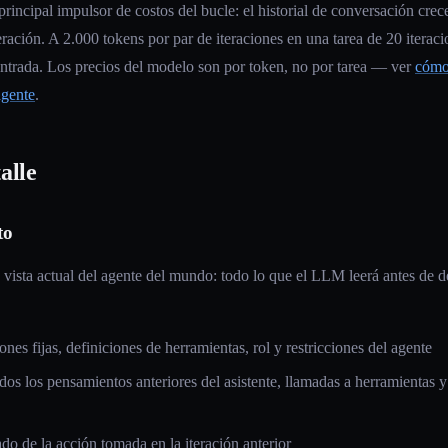
rincipal impulsor de costos del bucle: el historial de conversación cre
ración. A 2.000 tokens por par de iteraciones en una tarea de 20 iteracio
ntrada. Los precios del modelo son por token, no por tarea — ver
cómo 
agente
.
alle
to
vista actual del agente del mundo: todo lo que el LLM leerá antes de d
ones fijas, definiciones de herramientas, rol y restricciones del agente
dos los pensamientos anteriores del asistente, llamadas a herramientas y
ado de la acción tomada en la iteración anterior