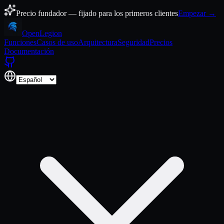
Ir al contenido
Precio fundador — fijado para los primeros clientes
Empezar →
Open
Legion
Funciones
Casos de uso
Arquitectura
Seguridad
Precios
Documentación