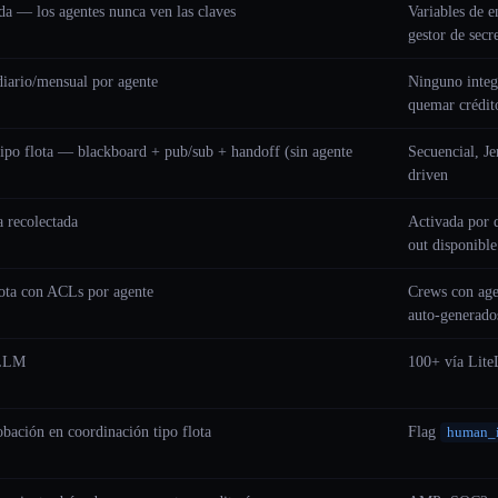
a — los agentes nunca ven las claves
Variables de 
gestor de secr
 diario/mensual por agente
Ninguno integ
quemar crédit
ipo flota — blackboard + pub/sub + handoff (sin agente
Secuencial, Je
driven
a recolectada
Activada por 
out disponible
flota con ACLs por agente
Crews con age
auto-generado
eLLM
100+ vía Lit
obación en coordinación tipo flota
Flag
human_i