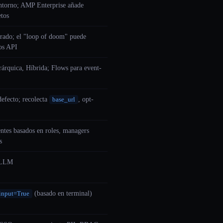
entorno; AMP Enterprise añade
etos
rado; el "loop of doom" puede
os API
rárquica, Híbrida; Flows para event-
defecto; recolecta
, opt-
base_url
ntes basados en roles, managers
s
eLLM
(basado en terminal)
nput=True