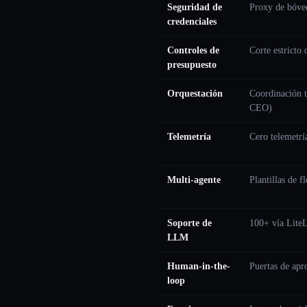
Seguridad de
Proxy de bóved
credenciales
Controles de
Corte estricto
presupuesto
Orquestación
Coordinación t
CEO)
Telemetría
Cero telemetrí
Multi-agente
Plantillas de 
Soporte de
100+ vía Lit
LLM
Human-in-the-
Puertas de apr
loop