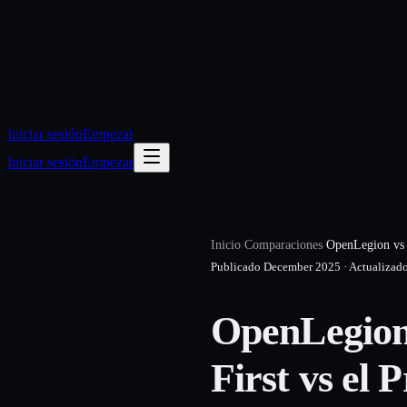
Iniciar sesión
Empezar
Iniciar sesión
Empezar
Inicio
/
Comparaciones
/
OpenLegion vs
Publicado
December 2025
·
Actualizad
OpenLegion
First vs el