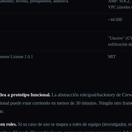
slamiento, bóveda, presupuestos, auditoría
AMP: SOC2, S
VPC (niveles 
~44.600
"Uncrew" (CV
exfiltración d
meter License 1.0.1
MIT
dea a prototipo funcional.
La abstracción role/goal/backstory de Cre
cional puede estar corriendo en menos de 30 minutos. Ningún otro fram
te.
en roles.
Si su caso de uso se mapea a roles de equipo (investigador, re