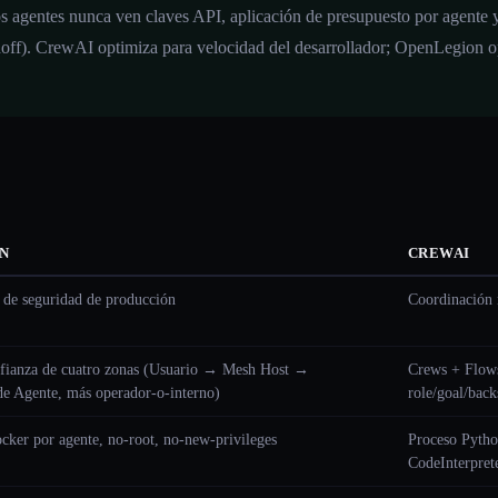
 agentes nunca ven claves API, aplicación de presupuesto por agente y
off). CrewAI optimiza para velocidad del desarrollador; OpenLegion o
N
CREWAI
a de seguridad de producción
Coordinación 
fianza de cuatro zonas (Usuario → Mesh Host →
Crews + Flows
e Agente, más operador-o-interno)
role/goal/back
ker por agente, no-root, no-new-privileges
Proceso Pytho
CodeInterpret