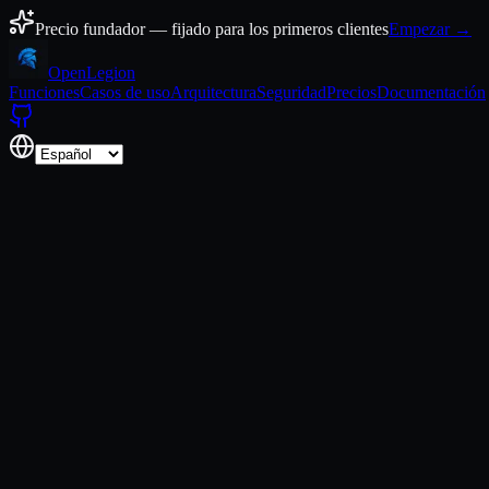
Ir al contenido
Precio fundador — fijado para los primeros clientes
Empezar →
Open
Legion
Funciones
Casos de uso
Arquitectura
Seguridad
Precios
Documentación