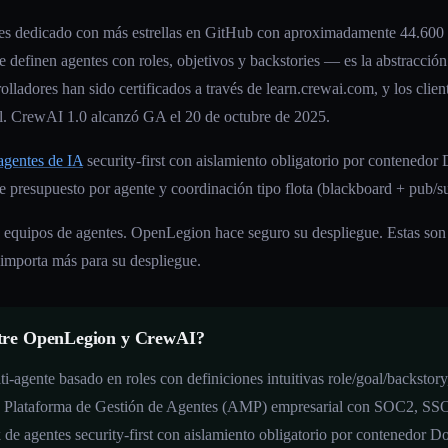
s dedicado con más estrellas en GitHub con aproximadamente 44.600 es
definen agentes con roles, objetivos y backstories — es la abstracción
lladores han sido certificados a través de learn.crewai.com, y los clie
. CrewAI 1.0 alcanzó GA el 20 de octubre de 2025.
agentes de IA
security-first con aislamiento obligatorio por contenedor 
e presupuesto por agente y coordinación tipo flota (blackboard + pub/s
e equipos de agentes. OpenLegion hace seguro su despliegue. Estas son 
 importa más para su despliegue.
entre OpenLegion y CrewAI?
agente basado en roles con definiciones intuitivas role/goal/backstory
na Plataforma de Gestión de Agentes (AMP) empresarial con SOC2, SS
 agentes security-first con aislamiento obligatorio por contenedor Do