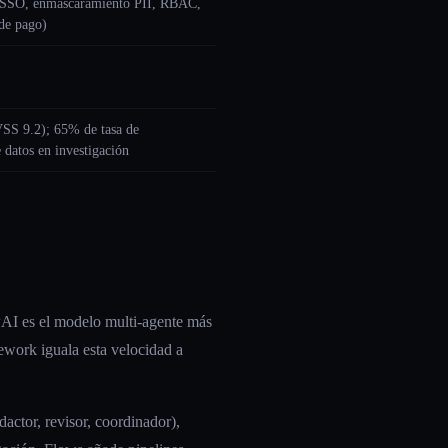
SO, enmascaramiento PII, RBAC,
de pago)
SS 9.2); 65% de tasa de
e datos en investigación
wAI es el modelo multi-agente más
ework iguala esta velocidad a
dactor, revisor, coordinador),