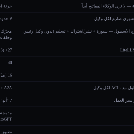
— لا ترى الوكلاء المفاتيح أبداً
خزنة AES-256-GCM + إفراغ الذاكرة
شهري صارم لكل وكيل
لا حدود
ج الأسطول — سبورة + نشر/اشتراك + تسليم (بدون وكيل رئيس
محرّك 
وحلقات
27+ (3 محرّكات أصلية)
40
16 (مدّعاة)
AC لكل وكيل
MCP + A2A + بروت
سير العمل
7 "أيدٍ" مدمجة (وكلاء مستقلون)
utoGPT
تطبيق Tauri 2.0 أصلي