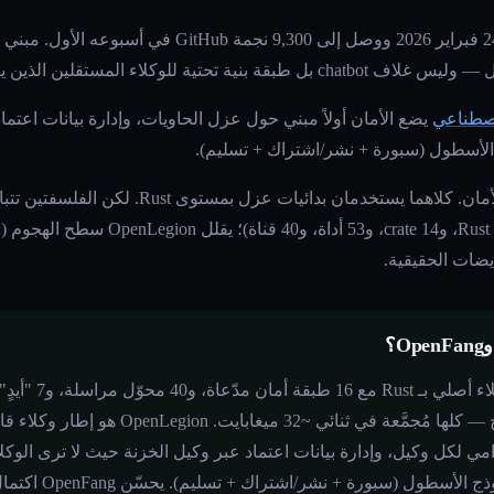
لمستقلين الذين يعملون 24/7 دون توجيه بشري.
اصطناعي
يضع الأمان أولاً مبني حول عزل الحاويات، وإدارة بيانات اعتم
الأسطول (سبورة + نشر/اشتراك + تسليم).
ضات الحقيقية.
OpenFang هو نظام تشغ
ميزانية لكل وكيل، وتنسيق نم