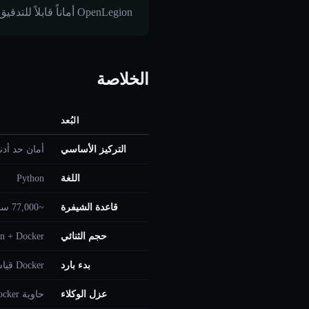
OpenLegion أماناً قابلاً للتدقيق وحدّاً أدنى.
الخلاصة
البُعد
التركيز الأساسي
أمان حد أدن
اللغة
Python
قاعدة الشيفرة
~77,000 سطر
حجم الثنائي
n + Docker
بدء بارد
Docker قياسي (~2-5 ثوانٍ)
عزل الوكلاء
حاوية Docker لكل وكيل، غير الجذر