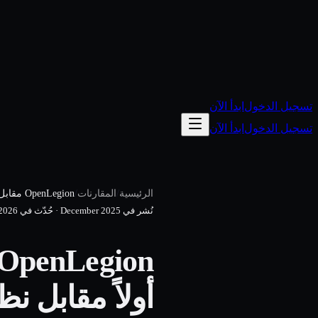
تسجيل الدخول
ابدأ الآن
تسجيل الدخول
ابدأ الآن
/
/
الرئيسية
المقارنات
OpenLegion مقابل OpenFang — مقارنة تفصيلية (2026)
نُشر في
December 2025
·
حُدّث في
2026
أولاً مقابل ن