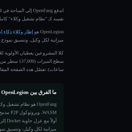
نفسه كـ "نظام تشغيل وكلاء" كامل — وليس غلاف chatbot بل طبقة بنية تحتية للوكلاء ا
OpenLegion هو
إطار وكلاء ذكاء 
ميزانية لكل وكيل، وتنسيق نموذج 
ساعات). تفصّل هذه الصفحة المقاي
ما الفرق بين OpenLegion وOpenFang؟