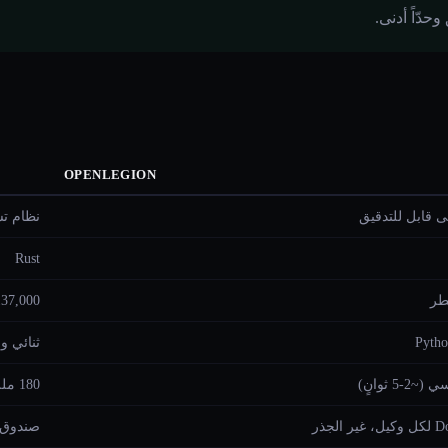
OPENLEGION
ى قابل للتدقيق
نظام تش
Rust
137,000 سطر (14 rate
Pytho
ثنائي واحد ~2
180 مللي ثانية (مدّعى)
صندوق رمل WASM 