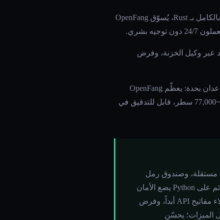
اندفع OpenFang إلى الساحة في 24 فبراير 2026 ووصل إلى 9,300 نجمة GitHub في أسبوعه الأول. مبني بالكامل بـ Rust، يُسوّق OpenFang
اد عبر وكيل الخزنة، وفرض
كلا المشروعين يعطيان الأولوية للأمان. كلاهما يستخدمان بدائيات عزل بمستوى Rust. لكن الفلسفتين تتباعدان بحدة: يعظّم OpenFang
سطح الميزات (137,000 سطر من Rust، و14 crate، و53 أداة، و40 قناة)؛ يقلل OpenLegion سطح الهجوم (~77,000 سطر، قابل للتدقيق في
يل وكلاء أصلي بـ Rust مع 16 طبقة أمان مدّعاة، و40 محوّل مراسلة، و7 "أيدٍ" مستقلة، وصندوق رمل
WASM، وبروتوكول P2P مدمج — كلها مُجمَّعة في ثنائي ~32 ميغابايت. OpenLegion هو إطار وكلاء قائم على Python يضع الأمان
أولاً مع عزل حاوية Docker إلزامي لكل وكيل، وإدارة بيانات اعتماد عبر وكيل الخزنة حيث لا ترى الوكلاء مفاتيح API أبداً، وفرض
وذج الأسطول (سبورة + نشر/اشتراك + تسليم). يحسّن OpenFang اكتمال الميزات؛ يحسّن