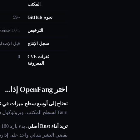
المكتب
نجوم GitHub
~59
الترخيص
cense 1.0.1
سجل الإنتاج
قبل الإصدار
ثغرات CVE
0
المعروفة
اختر OpenFang إذا...
تحتاج إلى أوسع سطح ميزات في ثن
Tauri لسطح المكتب، وبروتوكول شبكة وكلاء P2P — كلها في ثنائي مُجمَّع واحد. لا يضاهي أي إطار آخر هذا الاتساع.
تريد أداء Rust أصلي.
يقضي النشر بثنائي واحد على إدارة اعتما