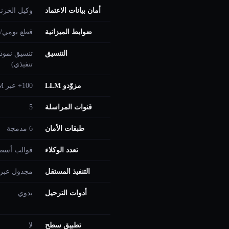
أمان بيانات الاعتماد
وكيل الخزنة 
ضوابط الميزانية
قطع يومي/
التنسيق
تنسيق نموذ
تنفيذي)
مزوّدو LLM
100+ عبر LiteLLM
قنوات المراسلة
5
طبقات الأمان
6 مدمجة
تعدد الوكلاء
قوالب أسطول مع Ls
التنفيذ المستقل
مجدول عبر 
أدوات الترحيل
يدوي
تطبيق سطح
لا