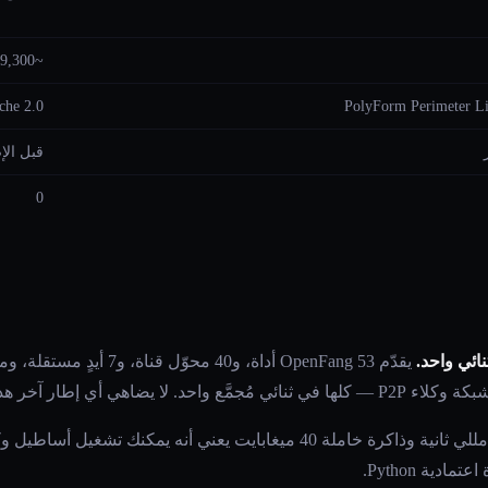
~9,300
che 2.0
PolyForm Perimeter Li
قبل الإ
0
ائي واحد.
يقدّم OpenFang 53 أداة، و40 
بدء بارد 180 مللي ثانية وذاكرة خاملة 40 ميغابايت يعني أنه يمكن
دية Python.