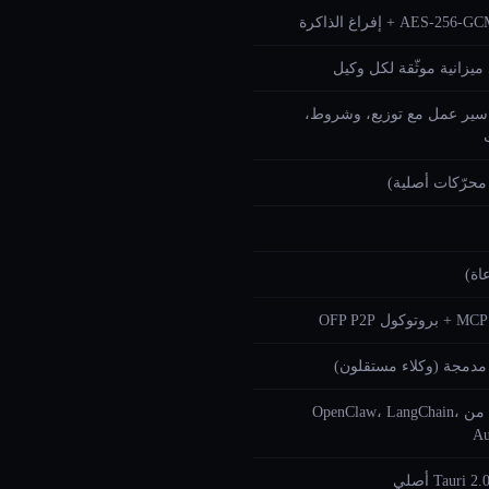
 ميزانية موثّقة لكل وكيل
سير عمل مع توزيع، وشروط،
وكول OFP P2P
مدمجة من OpenClaw، LangChain،
A