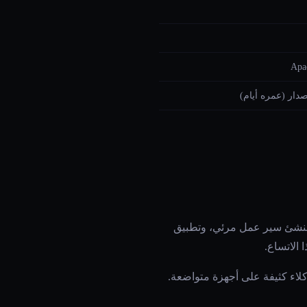
Apa
صدار (عمره أيام)
محوّل قناة، و7 أيدٍ مستقلة، ومنشئ سير عمل مرئي، وتطبيق
ك تشغيل أساطيل وكلاء كثيفة على أجهزة متواضعة.