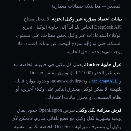
المصدر — هذا بثلاثة ضمانات معمارية:
بيانات اعتماد ممرّرة عبر وكيل الخزنة.
لا يدخل مفتاح
DeepSeek API الخاص بك أبداً إلى حاوية الوكيل. تجري
الوكلاء استدعاءات عبر وكيل يحقن مفتاحك على مستوى
الشبكة. حتى لو وُجِّه نموذج للبحث عن بيانات اعتماد، فلا
يوجد شيء يجده داخل الحاوية.
عزل حاوية Docker.
يعمل كل وكيل في حاويته الخاصة مع
تنفيذ غير الجذر (UID 1000)، ودون مقبس Docker،
و
، وno-new-privileges، وحدود موارد قابلة
cap_drop=ALL
للتهيئة. لا يمكن لوكيل مخترق التأثير على وكلاء آخرين، أو
نظام المضيف، أو مخزن بيانات اعتمادك.
فرض ميزانية لكل وكيل.
يفرض OpenLegion حدود إنفاق
يومية وشهرية لكل وكيل مع قطع تلقائي صارم. لا يمكن لأي
وكيل أن يستنزف ميزانية DeepSeek الخاصة بك بين عشية