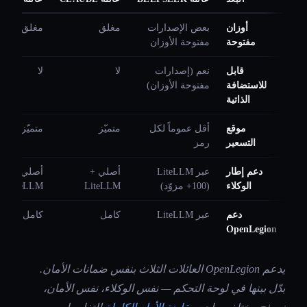
أوزان
بعض الإصدارات
مغلق
مغلق
مفتوحة
مفتوحة الأوزان
قابل
نعم (إصدارات
لا
لا
للاستضافة
مفتوحة الأوزان)
الذاتية
موقع
أقل عموماً لكل
متميّز
متميّز
التسعير
رمز
دعم إطار
عبر LiteLLM
أصلي +
أصلي +
الوكلاء
(100+ مزوّد)
LiteLLM
LiteLLM
دعم
عبر LiteLLM
كامل
كامل
OpenLegion
يدعم OpenLegion العائلات الثلاث بنفس ضمانات الأمان.
بدّل بينها في لوحة التحكم — نفس الوكلاء، نفس الأمان،