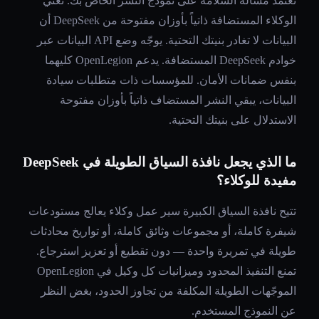
تعتمد مسألة السلامة على نموذج النشر الخاص بك. تعني
الوكلاء المستضافة ذاتياً بأوزان مفتوحة من DeepSeek أن
البيانات لا تغادر بنيتك التحتية. يوجّه وضع API البيانات عبر
خوادم DeepSeek المستضافة. يدعم OpenLegion كليهما
بنفس ضمانات الأمان. للمؤسسات ذات متطلبات سيادة
البيانات، يبقي النشر المستضاف ذاتياً بأوزان مفتوحة
الاستدلال على بنيتك التحتية.
ما الذي يجعل نافذة السياق الطويلة في DeepSeek
مفيدة للوكلاء؟
تتيح نافذة السياق الكبيرة سير عمل وكلاء يعالج مستودعات
شيفرة كاملة، أو مجموعات وثائق كاملة، أو تواريخ محادثات
طويلة في تمريرة واحدة — دون تقطيع أو تعزيز استرجاع.
تمنع التنفيذ المحدود وميزانيات كل وكيل في OpenLegion
الموجّهات الطويلة المكلفة من تجاوز الحدود، بغض النظر
عن النموذج المستخدم.