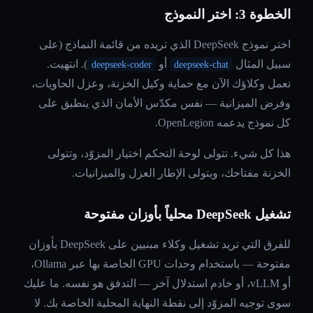
الخطوة 3: اختر النموذج
اختر نموذج DeepSeek الذي تريده من قائمة النماذج (على
سبيل المثال
أو
). انتهيت.
deepseek-coder
deepseek-chat
تعمل وكلاؤك الآن مع حماية وكيل الخزنة، وعزل الحاويات،
وفرض الميزانية — نفس مكدّس الأمان الذي ينطبق على
كل نموذج يدعمه OpenLegion.
هذا كل شيء. تتولى لوحة التحكم اختيار المزوّد، وتتولى
الخزنة مفتاحك، ويتولى الإطار العزل والميزانيات.
تشغيل DeepSeek محلياً بأوزان مفتوحة
للفرق التي تريد تشغيل وكلاء مبنيين على DeepSeek بأوزان
مفتوحة — باستخدام وحدات GPU الخاصة بها عبر Ollama،
أو vLLM، أو خادم استدلال آخر — التدفق هو نفسه. ما عليك
سوى توجيه المزوّد إلى نقطة النهاية المحلية الخاصة بك. لا