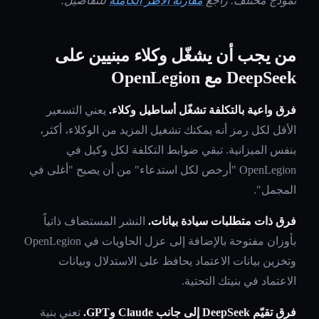
نموذج مختلف. راجع
مقارنة الأطر الكاملة
للتفاصيل.
من يجب أن يشغّل وكلاء مبنيين على
DeepSeek مع OpenLegion
فرق واعية بالتكلفة تشغّل أساطيل وكلاء.
يعني التسعير
الأقل لكل رمز أنه يمكنك تشغيل المزيد من الوكلاء، أكثر،
بنفس الميزانية. تبقي ضوابط التكلفة لكل وكيل في
OpenLegion "أرخص لكل استدعاء" من أن يصبح "أغلى في
المجمل".
فرق ذات متطلبات سيادة بيانات.
النشر المستضاف ذاتياً
بأوزان مفتوحة بالإضافة إلى عزل الحاويات في OpenLegion
وتخزين بيانات الاعتماد يحافظ على الاستدلال وبيانات
الاعتماد في بنيتك التحتية.
فرق تقيّم DeepSeek إلى جانب Claude وGPT.
تعني بنية