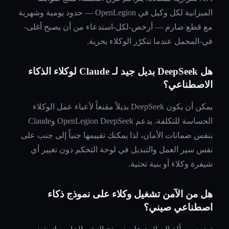
الميزانية لكل وكيل في OpenLegion — حدود يومية وشهرية
مع قطع صارم — أرخص-لكل-استدعاء من أن يصبح أغلى-
في-المجمل عندما تتكرّر الوكلاء بحرية.
هل DeepSeek بديل جيد لـ Claude لوكلاء الذكاء
الاصطناعي؟
يمكن أن يكون DeepSeek بديلاً مقنعاً لأعباء عمل الوكلاء
الحساسة للتكلفة. يدعم OpenLegion DeepSeek وClaude
بنفس ضمانات الأمان، لذا يمكنك تقييمها جنباً إلى جنب على
نفس سير العمل والتبديل في لوحة التحكم دون تغيير أي
شيفرة وكلاء أو بنية تحتية.
هل من الآمن تشغيل وكلاء على نموذج ذكاء
اصطناعي صيني؟