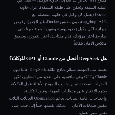
مفتاح API الخاص بك أبداً إلى حاوية الوكيل — يبقى في
عملية الشبكة ويُحقن على طبقة الشبكة)، عزل حاوية
Docker (يعمل كل وكيل في حاوية منفصلة مع
cap_drop=ALL، دون مقبس Docker، غير الجذر)، وفرض
ميزانية لكل وكيل (حدود يومية وشهرية مع قطع تلقائي
صارم). اختر مزوّدك، قدّم مفتاحك، اختر النموذج، وينطبق
مكدّس الأمان تلقائياً.
هل DeepSeek أفضل من Claude أو GPT للوكلاء؟
يعتمد على المهمة. تسعّر نماذج عائلة DeepSeek عادةً دون
Claude وGPT وهي تنافسية على العديد من المعايير، لكن
القدرات المحددة تتباين حسب النموذج. لأعباء عمل الوكلاء،
يعتمد الاختيار على متطلبات المهمة، وقيود التكلفة،
واحتياجات إقامة البيانات. يدعم OpenLegion العائلات الثلاث
بنفس ضمانات الأمان — يمكنك تقييمها جنباً إلى جنب على
نفس سير العمل.