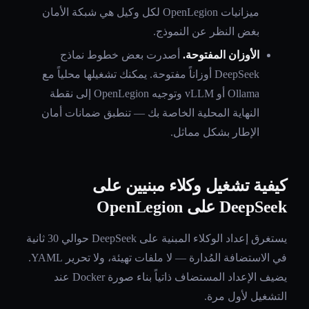
ميزانيات OpenLegion لكل وكيل هي شبكة الأمان
بغض النظر عن النموذج.
الأوزان المفتوحة.
أصدرت بعض خطوط نماذج
DeepSeek أوزاناً مفتوحة. يمكنك تشغيلها محلياً مع
Ollama أو vLLM وتوجيه OpenLegion إلى نقطة
النهاية المحلية الخاصة بك — تنطبق ضمانات أمان
الإطار بشكل مماثل.
كيفية تشغيل وكلاء مبنيين على
DeepSeek على OpenLegion
يستغرق إعداد الوكلاء المبنية على DeepSeek حوالي 30 ثانية
في الاستضافة المُدارة — لا ملفات تهيئة، ولا تحرير YAML.
يضيف الإعداد المستضاف ذاتياً بناء صورة Docker عند
التشغيل لأول مرة.