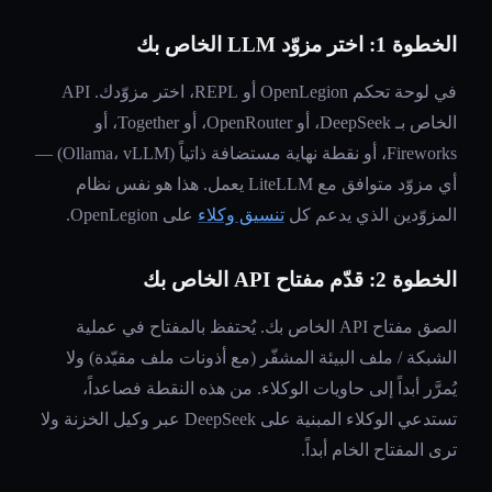
الخطوة 1: اختر مزوّد LLM الخاص بك
في لوحة تحكم OpenLegion أو REPL، اختر مزوّدك. API
الخاص بـ DeepSeek، أو OpenRouter، أو Together، أو
Fireworks، أو نقطة نهاية مستضافة ذاتياً (Ollama، vLLM) —
أي مزوّد متوافق مع LiteLLM يعمل. هذا هو نفس نظام
المزوّدين الذي يدعم كل
تنسيق وكلاء
على OpenLegion.
الخطوة 2: قدّم مفتاح API الخاص بك
الصق مفتاح API الخاص بك. يُحتفظ بالمفتاح في عملية
الشبكة / ملف البيئة المشفّر (مع أذونات ملف مقيّدة) ولا
يُمرَّر أبداً إلى حاويات الوكلاء. من هذه النقطة فصاعداً،
تستدعي الوكلاء المبنية على DeepSeek عبر وكيل الخزنة ولا
ترى المفتاح الخام أبداً.