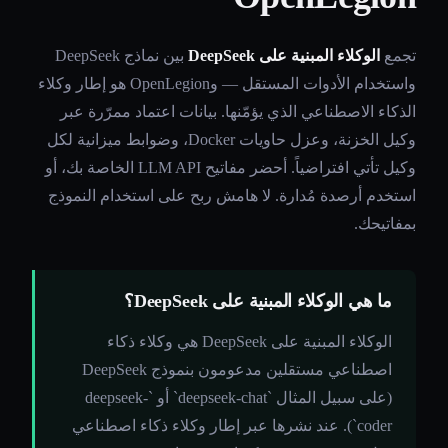
تجمع
الوكلاء المبنية على DeepSeek
بين نماذج DeepSeek
واستخدام الأدوات المستقل — وOpenLegion هو إطار وكلاء
الذكاء الاصطناعي الذي يؤمّنها. بيانات اعتماد ممرّرة عبر
وكيل الخزنة، وعزل حاويات Docker، وضوابط ميزانية لكل
وكيل تأتي افتراضياً. أحضر مفاتيح LLM API الخاصة بك، أو
استخدم أرصدة مُدارة. لا هامش ربح على استخدام النموذج
بمفاتيحك.
ما هي الوكلاء المبنية على DeepSeek؟
الوكلاء المبنية على DeepSeek هي وكلاء ذكاء
اصطناعي مستقلين مدعومون بنموذج DeepSeek
(على سبيل المثال `deepseek-chat` أو `deepseek-
coder`). عند نشرها عبر إطار وكلاء ذكاء اصطناعي