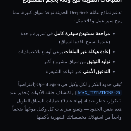
تدعم نماذج عائلة DeepSeek الحديثة نوافذ سياق كبيرة، مما
يتيح سير عمل وكلاء مثل:
مراجعة مستودع شيفرة كامل
في تمريرة واحدة
(عندما تسمح نافذة السياق)
إعادة هيكلة عبر الملفات
بوعي أوسع بالاعتماديات
توليد التوثيق
من سياق مشروع أكبر
التدقيق الأمني
عبر قواعد الشيفرة
تُبقي حدود التكرار لكل وكيل في OpenLegion (افتراضياً
) واكتشاف حلقة الأدوات (تحذير عند
MAX_ITERATIONS=20
2 تكرار، حظر عند 4، إنهاء عند 9) عمليات السياق الطويل
هذه ضمن الحدود — وتمنع ميزانيات كل وكيل موجّهاً ضخماً
واحداً من استهلاك مخصصاتك الشهرية بأكملها.