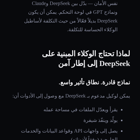
نفس الأمان — بدّل بين DeepSeek وClaude
ونماذج GPT في لوحة التحكم. يمكن أن يكون
DeepSeek بديلاً فعّالاً من حيث التكلفة لأساطيل
الوكلاء الحساسة للتكلفة.
لماذا تحتاج الوكلاء المبنية على
DeepSeek إلى إطار آمن
نماذج قادرة. نطاق تأثير واسع.
يمكن لوكيل مدعوم بـ DeepSeek مع وصول إلى الأدوات أن:
يقرأ ويعدّل الملفات في مساحة عمله
يولّد وينفّذ شيفرة
يصل إلى واجهات API وقواعد البيانات والخدمات
الخارجية (وفقاً لأذوناته)