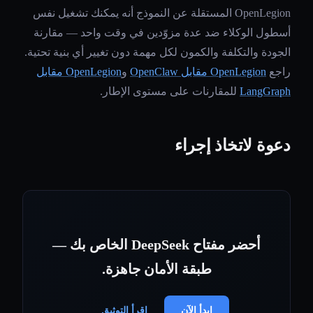
OpenLegion المستقلة عن النموذج أنه يمكنك تشغيل نفس
أسطول الوكلاء ضد عدة مزوّدين في وقت واحد — مقارنة
الجودة والتكلفة والكمون لكل مهمة دون تغيير أي بنية تحتية.
راجع
OpenLegion مقابل OpenClaw
و
OpenLegion مقابل
LangGraph
للمقارنات على مستوى الإطار.
دعوة لاتخاذ إجراء
أحضر مفتاح DeepSeek الخاص بك —
طبقة الأمان جاهزة.
ابدأ الآن
اقرأ التوثيق