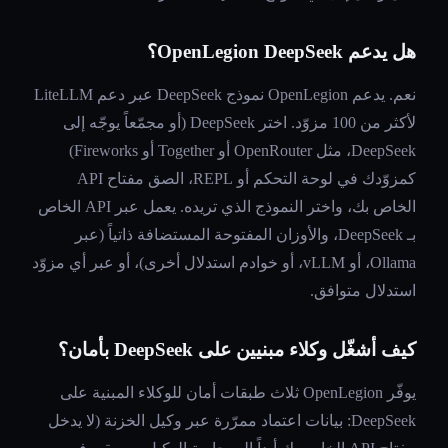
هل يدعم OpenLegion DeepSeek؟
نعم. يدعم OpenLegion نموذج DeepSeek عبر دعم LiteLLM
لأكثر من 100 مزوّد. اختر DeepSeek (أو مجمّعاً يوجّه إلى
DeepSeek، مثل OpenRouter أو Together أو Fireworks)
كمزوّدك في لوحة التحكم أو REPL، الصق مفتاح API
الخاص بك، واختر النموذج الذي تريده. يعمل عبر API الخاص
بـ DeepSeek، والأوزان المفتوحة المستضافة ذاتياً (عبر
Ollama، أو vLLM، أو خوادم استدلال أخرى)، أو عبر أي مزوّد
استدلال متوافق.
كيف أشغّل وكلاء مبنيين على DeepSeek بأمان؟
يوفّر OpenLegion ثلاث طبقات أمان للوكلاء المبنية على
DeepSeek: بيانات اعتماد ممرّرة عبر وكيل الخزنة (لا يدخل