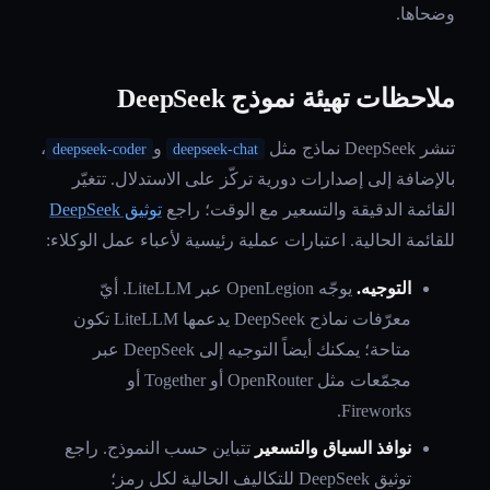
وضحاها.
ملاحظات تهيئة نموذج DeepSeek
تنشر DeepSeek نماذج مثل
و
،
deepseek-coder
deepseek-chat
بالإضافة إلى إصدارات دورية تركّز على الاستدلال. تتغيّر
القائمة الدقيقة والتسعير مع الوقت؛ راجع
توثيق DeepSeek
للقائمة الحالية. اعتبارات عملية رئيسية لأعباء عمل الوكلاء:
التوجيه.
يوجّه OpenLegion عبر LiteLLM. أيّ
معرّفات نماذج DeepSeek يدعمها LiteLLM تكون
متاحة؛ يمكنك أيضاً التوجيه إلى DeepSeek عبر
مجمّعات مثل OpenRouter أو Together أو
Fireworks.
نوافذ السياق والتسعير
تتباين حسب النموذج. راجع
توثيق DeepSeek للتكاليف الحالية لكل رمز؛