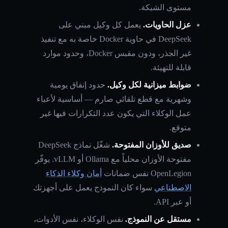
مستوى الشبكة.
عزل الحاويات.
يعمل كل وكيل مبني على
DeepSeek في حاوية Docker خاصة به مع تنفيذ
غير الجذر، ودون مقبس Docker، وحدود موارد
قابلة للتهيئة.
ضوابط ميزانية لكل وكيل.
حدود إنفاق يومية
وشهرية مع قطع تلقائي صارم — أساسية لأعباء
عمل الوكلاء التي يكون عدد التكرارات فيها غير
متوقع.
صديق للأوزان المفتوحة.
شغّل نماذج DeepSeek
مفتوحة الأوزان محلياً مع Ollama أو vLLM. يوفّر
OpenLegion نفس ضمانات
أمان وكلاء الذكاء
الاصطناعي
سواء كان النموذج يعمل على أجهزتك
أو عبر API.
مستقل عن النموذج.
نفس الوكلاء، نفس الأدوات،