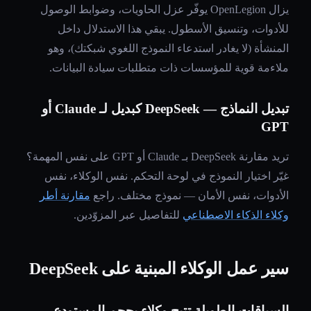
يزال OpenLegion يوفّر عزل الحاويات، وضوابط الوصول
للأدوات، وتنسيق الأسطول. يبقي هذا الاستدلال داخل
المنشأة (لا يغادر استدعاء النموذج اللغوي شبكتك)، وهو
ملاءمة قوية للمؤسسات ذات متطلبات سيادة البيانات.
تبديل النماذج — DeepSeek كبديل لـ Claude أو
GPT
تريد مقارنة DeepSeek بـ Claude أو GPT على نفس المهمة؟
غيّر اختيار النموذج في لوحة التحكم. نفس الوكلاء، نفس
الأدوات، نفس الأمان — نموذج مختلف. راجع
مقارنة أطر
وكلاء الذكاء الاصطناعي
للتفاصيل عبر المزوّدين.
سير عمل الوكلاء المبنية على DeepSeek
السياقات الطويلة تتيح وكلاء بحجم المستودع