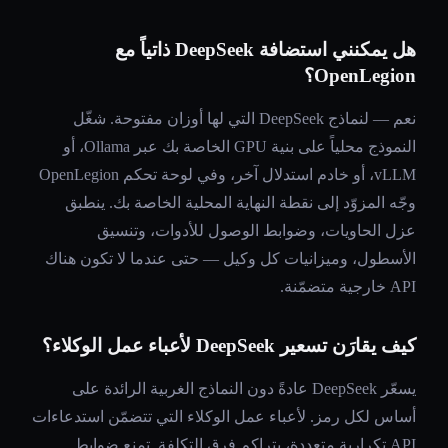
هل يمكنني استضافة DeepSeek ذاتياً مع
OpenLegion؟
نعم — لنماذج DeepSeek التي لها أوزان مفتوحة. شغّل
النموذج محلياً على بنية GPU الخاصة بك عبر Ollama، أو
vLLM، أو خادم استدلال آخر، وفي لوحة تحكم OpenLegion
وجّه المزوّد إلى نقطة النهاية المحلية الخاصة بك. ينطبق
عزل الحاويات، وضوابط الوصول للأدوات، وتنسيق
الأسطول، وميزانيات كل وكيل — حتى عندما لا تكون هناك
API خارجية متضمّنة.
كيف يقارَن تسعير DeepSeek لأعباء عمل الوكلاء؟
يسعّر DeepSeek عادةً دون النماذج الغربية الرائدة على
أساس لكل رمز. لأعباء عمل الوكلاء التي تتضمّن استدعاءات
API تكرارية متعددة، يتراكم فرق التكلفة. تمنع ضوابط