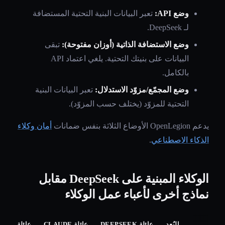
وضع API:
تعبر البيانات البنية التحتية المستضافة
لـ DeepSeek.
وضع الاستضافة الذاتية (أوزان مفتوحة):
تبقى
البيانات على بنيتك التحتية. يلغي اعتماد API
بالكامل.
وضع المجمّع/مزوّد الاستدلال:
تعبر البيانات البنية
التحتية للمزوّد (يختلف حسب المزوّد).
يدعم OpenLegion الأوضاع الثلاثة بنفس ضمانات
أمان وكلاء
الذكاء الاصطناعي
.
الوكلاء المبنية على DeepSeek مقابل
نماذج أخرى لأعباء عمل الوكلاء
البُعد
عائلة DEEPSEEK
عائلة CLAUDE
عائلة GPT