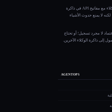
تكمن المشكلة فيما لا يفعله AgentOps. لا ينفذ الوكلاء ولا يعزلهم ولا يطبق حدوداً أمنية. يستمر تشغيل الوكلاء مع مفاتيح API في ذاكرة
Pytho، ويتراكمون التكاليف دون حد صارم. يراقب AgentOps ما يحدث لكنه لا يمنع حدوث الأشياء
ي لبيانات الاعتماد لا مجرد تسجيل؛ أو تحتاج
ل إلى ذاكرة الوكلاء الآخرين.
AGENTOPS
ة