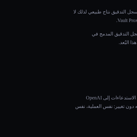
ذ، وسجل التدقيق نتاج طبيعي لذلك لا
ة تشغيل الجلسات مقارنةً بسجل التدقيق المدمج في
يغلف AgentOps استدعاءات LLM API عبر تكامل SDK. تستورد AgentOps، وتهيئ جلسة، ويعترض SDK الاستدعاءات إلى OpenAI
AgentO المستضافة. يعمل الوكيل نفسه دون تغيير: نفس العملية، نفس