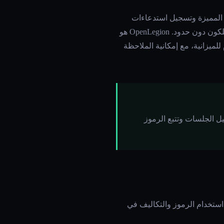
 الرموز المميزة وتسجيل استدعاءات
LLM. إنه أداة مراقبة بحتة: يستمر تشغيل الوكلاء في عمليتك، ويحتفظون بمفاتيح API في الذاكرة، ويستهلكون دون حدود. OpenLegion هو
ل حاويات Docker لكل وكيل، وتطبيق صارم للميزانية، مع إمكانية الملاحظة
ة تشغيل الجلسات وتتبع الرموز
 ويسجل جلسات الوكيل، ويعرض استخدام الرموز والتكاليف في