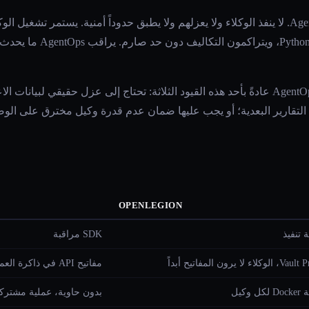
العملية، ويتشاركون نفس مترجم n
تصطدم الفرق الباحثة عن بدائل AgentOps عادةً بأحد هذه القيود الثلاثة: تحتاج إلى عزل حقيق
ن التقارير البعدية؛ أو يجب عليها ضمان عدم قدرة وكيل مخترق على الوصو
OPENLEGION
 تنفيذ
SDK مراقبة
كلاء لا يرون المفاتيح أبداً
مفاتيح API في ذاكرة العملية
كل وكيل
بدون حاوية، عملية مشترك