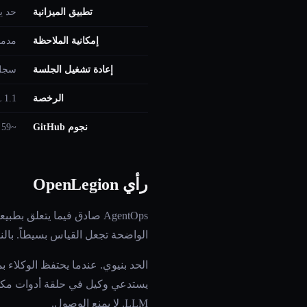
تطبيق الميزانية
حد ي
إمكانية الملاحظة
مدمجة
إعادة تشغيل الجلسة
سجل تد
الرخصة
 1.1
نجوم GitHub
~59
رأي OpenLegion
AgentOps صادق فيما يتعلق 
الواضحة تجعل القياس بسيطاً. بالنس
LLM. لا يمنع الوصول.