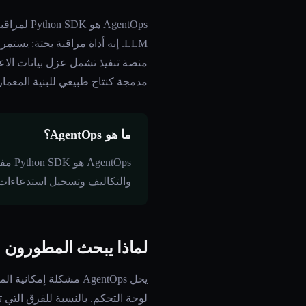
AgentOps
مدمجة كنتاج طبيعي للبنية المعمار
ما هو AgentOps؟
tOps
والتكاليف وتسجيل استدعاءات LLM عبر واجهة لوحة تحكم مستضافة، بموجب رخصة T
لماذا يبحث المطورون عن بدي
لوحة التحكم. بالنسبة للفرق التي تح