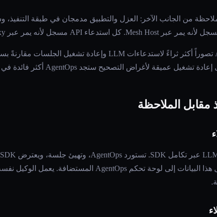
Op مع إمكانية الملاحظة من الجانب الآخر: العزل والتطبيق مدمجان في طبقة التنفي
المقايضة الصادقة: يوفر AgentOps تصوراً أكثر ثراءً لاستدعاءات LLM وإعاد
ذ مقابل الملاحظة
وAnthropic ومزودين آخرين. يُرسل هذا البيانات إلى لوحة تحكم ps