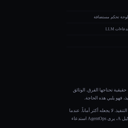
 لوحة تحكم مستضافة
اءات LLM
 حقيقية تحتاجها الفرق. الوثائق
، فهو يلبي هذه الحاجة.
ما يحتفظ الوكلاء بمفاتيح API كمتغيرات بيئة أو سمات RunContext، يراقب AgentOps هذا التنفيذ. لا يجعله أكثر أماناً. عندما
يستدعي وكيل في حلقة أدوات مكلفة، يسجل AgentOps التراكم. لا يوقفه. عندما يقرأ الوكيل B ذاكرة الوكيل A، يرى AgentOps استدعاء