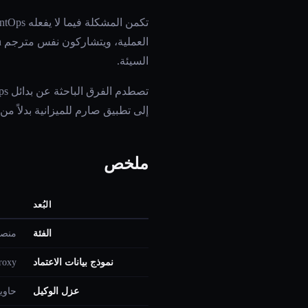
السيئة.
إلى تطبيق صارم للميزانية بدلاً م
ملخص
البُعد
الفئة
منصة
نموذج بيانات الاعتماد
Vault Proxy، الو
عزل الوكيل
حاوية Docker ل