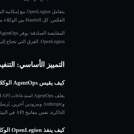
يتعامل enLegion
العكس. كل Handoff بين الوكلاء مسجل لأنه يمر عبر Mesh Host. كل استدعاء API مسجل لأنه يمر عبر Vault Proxy.
OpenLegion. الفرق التي تحتاج إلى إعادة تشغيل عميقة لأغراض التصحيح ستجد AgentOps أكثر فائدة في هذا البُعد.
التمييز الأساسي: التنفي
كيف يقيس AgentOps الوكلاء
الذاكرة، نفس مفاتيح API في البيئة.
كيف ينفذ OpenLegion الوكلاء