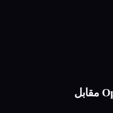
بديل AgentOps: منصة تنفيذ OpenLegion مقابل