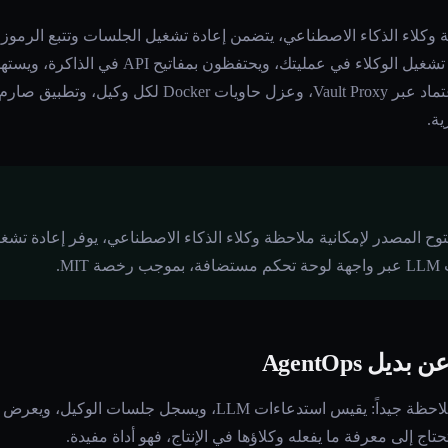
 هو Python SDK لمراقبة وكلاء الذكاء الاصطناعي، يتضمن إعادة تشغيل الجلسات وتتبع
منصة تنفيذ تشمل عزل بيانات الاعتماد عبر Vault Proxy، وعز
ية.
Agen هو Python SDK مفتوح المصدر لإمكانية ملاحظة وكلاء الذكاء الاصطناعي، يوفر إعاد
MI.
ل AgentOps
يحل AgentOps مشكلة إمكانية الملاحظة جيداً: يقيس استدعاءات LLM،
تاج إلى معرفة ما يفعله وكلاؤها في الإنتاج، فهو أداة مفيدة.