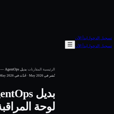
تسجيل الدخول
ابدأ الآن
تسجيل الدخول
ابدأ الآن
/
/
الرئيسية
المقارنات
بديل AgentOps — منصة التنفيذ مقابل لوحة المراقبة
نُشر في
May 2026
·
حُدّث في
May 2026
لوحة المراقبة