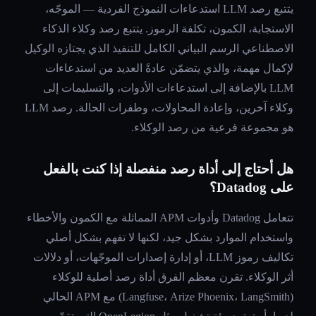
يتتبع رصد LLM استدعاءات النموذج الفردية — الموجّه،
الاستجابة، الكمون، تكلفة الرموز. يتتبع رصد وكلاء الذكاء
الاصطناعي الرسم البياني الكامل للتنفيذ الذي يجتازه الوكيل
لإكمال مهمة، والذي يتضمّن عادةً العديد من استدعاءات
LLM بالإضافة إلى استدعاءات الأدوات، والتسليمات إلى
وكلاء آخرين، وإعادة المحاولات، وطفرات الحالة. رصد LLM
هو مجموعة فرعية من رصد الوكلاء.
هل أحتاج إلى أداة رصد منفصلة إذا كنت بالفعل
على Datadog؟
تتعامل Datadog وأدوات APM المماثلة مع الكمون والأخطاء
واستخدام الموارد بشكل جيد، لكنها لا تفهم بشكل أصلي
تكاليف رموز LLM، أو إدارة إصدارات الموجّهات، أو دلالات
أثر الوكلاء. تقرن معظم الفرق أداة رصد أصلية للوكلاء
(Langfuse، Arize Phoenix، LangSmith) مع APM الحالي