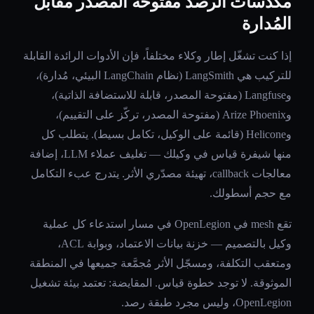
مكدّسات الرصد مفتوحة المصدر مقابل
المُدارة
إذا كنت تشغّل إطار وكلاء مختلفاً، فإن الأدوات الرائدة القابلة
للتركيب هي LangSmith (نظام LangChain البيئي، مُدارة)،
وLangfuse (مفتوحة المصدر، قابلة للاستضافة الذاتية)،
وArize Phoenix (مفتوحة المصدر، تركّز على التقييم)،
وHelicone (قائمة على الوكيل، تكامل بسيط). يتطلب كل
منها شيفرة قياس في وكيلك — تغليف عملاء LLM، إضافة
معالجات callback، تهيئة مصدّري الأثر. يتدرج عبء التكامل
مع حجم أسطولك.
تقع mesh في OpenLegion في مسار استدعاء كل عملية
وكيل بالتصميم — خزنة بيانات الاعتماد، وبوابة ACL،
ومتعقب التكلفة، ومسجّل الأثر مُجمَّعة جميعها في المنطقة
الموثوقة. لا توجد خطوة قياس. المقايضة: تعتمد بيئة تشغيل
OpenLegion، وليس مجرد طبقة رصد.