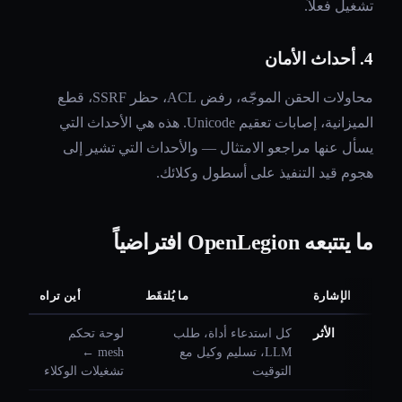
تشغيل فعلاً.
4. أحداث الأمان
محاولات الحقن الموجّه، رفض ACL، حظر SSRF، قطع
الميزانية، إصابات تعقيم Unicode. هذه هي الأحداث التي
يسأل عنها مراجعو الامتثال — والأحداث التي تشير إلى
هجوم قيد التنفيذ على أسطول وكلائك.
ما يتتبعه OpenLegion افتراضياً
الإشارة
ما يُلتقَط
أين تراه
الأثر
كل استدعاء أداة، طلب
لوحة تحكم
LLM، تسليم وكيل مع
mesh ←
التوقيت
تشغيلات الوكلاء