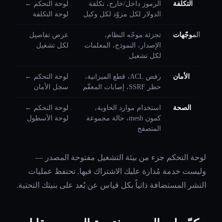
التكلفة
الرموز داخل/خارج، تكلفة
لوحة التحكم ←
الدولار لكل مزوّد لكل وكيل
لوحة التكلفة
الموجّهات
تجزئة موجّه النظام،
عرض تفاصيل
الإصدار، النموذج، المعلمات
لكل تشغيل
لكل تشغيل
الأمان
رفض ACL، قطع الميزانية،
لوحة التحكم ←
حظر SSRF، إصابات المعقّم
سجل الأمان
الصحة
استخدام موارد الحاوية،
لوحة التحكم ←
كمون mesh، حالة مجموعة
لوحة الأسطول
المتصفح
لوحة التحكم جزء من بيئة التشغيل مفتوحة المصدر —
وليست خدمة مُدارة عليك الاشتراك فيها. تحتفظ عمليات
النشر المستضافة ذاتياً بكل قياس عن بُعد على بنيتك التحتية.