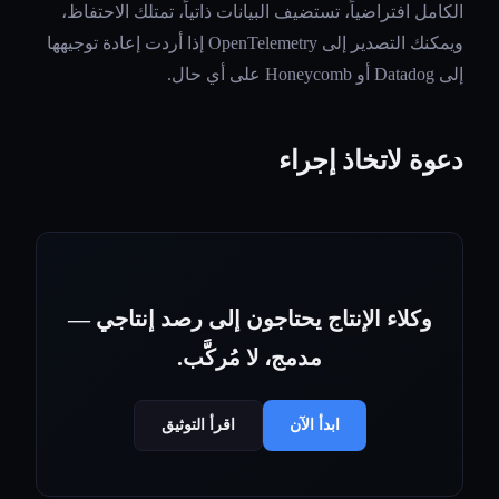
الكامل افتراضياً، تستضيف البيانات ذاتياً، تمتلك الاحتفاظ،
ويمكنك التصدير إلى OpenTelemetry إذا أردت إعادة توجيهها
إلى Datadog أو Honeycomb على أي حال.
دعوة لاتخاذ إجراء
وكلاء الإنتاج يحتاجون إلى رصد إنتاجي —
مدمج، لا مُركَّب.
ابدأ الآن
اقرأ التوثيق