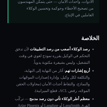
الأدوات، وأحداث الأمان — حتى يتمكّن المهندسون
من تصحيح الأخطاء وحوكمة وتحسين الوكلاء
العاملين في الإنتاج.
الخلاصة
رصد الوكلاء أصعب من رصد التطبيقات
لأن تدفق
التحكم في الوكيل يقرره نموذج لغوي في وقت
التشغيل، وليس بشيفرة مكتوبة يدوياً.
أربع إشارات تهم
: آثار من النهاية إلى النهاية،
والتكلفة لكل وكيل، وإدارة إصدارات الموجّهات
والنماذج، والتقاط أحداث الأمان (محاولات الحقن
الموجّه، رفض ACL، قطع الميزانية).
معظم أطر الوكلاء تأتي دون رصد مدمج
— تركّب
الفرق LangSmith أو Langfuse أو Arize Phoenix