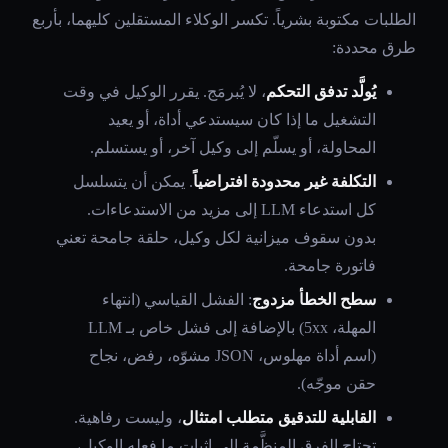
الطلبات مكتوبة بشرياً. تكسر الوكلاء المستقلين كليهما، بأربع
طرق محددة:
يُولَّد تدفق التحكم
، لا يُبرمَج. يقرر الوكيل في وقت
التشغيل ما إذا كان سيستدعي أداة، أو يعيد
المحاولة، أو يسلّم إلى وكيل آخر، أو يستسلم.
التكلفة غير محدودة افتراضياً
. يمكن أن يتسلسل
كل استدعاء LLM إلى مزيد من الاستدعاءات.
بدون سقوف ميزانية لكل وكيل، حلقة جامحة تعني
فاتورة جامحة.
سطح الخطأ مزدوج
: الفشل القياسي (انتهاء
المهلة، 5xx) بالإضافة إلى فشل خاص بـ LLM
(اسم أداة مهلوس، JSON مشوّه، رفض، نجاح
حقن موجّه).
القابلية للتدقيق متطلب امتثال
، وليست رفاهية.
تحتاج الفرق المنظَّمة إلى إثبات ما فعله الوكيل،