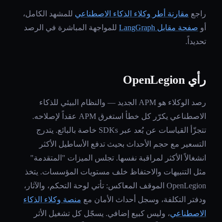
راجع
مقارنة أطر وكلاء الذكاء الاصطناعي
للمشهد الكامل،
أو
صفحة مقابل LangGraph
للمواجهة المباشرة في الرصد
تحديداً.
رأي OpenLegion
رصد الوكلاء هو APM الجديد — والنظام البيئي للذكاء
الاصطناعي يكرّر كل خطأ استغرق APM عقداً لإصلاحه.
تتجزّأ القياسات عن بُعد عبر SDKs خاصة بالبائع. يتدرج
التسعير مع حجم الأحداث بحيث تدفع الأساطيل الأكثر
انشغالاً الأكثر لمراقبة نفسها. تجلس الميزات "المتقدمة"
مثل التنبيهات والاحتفاظ خلف مستويات المؤسسات. يتخذ
OpenLegion الموقف المعاكس: تأتي لوحة التحكم، والآثار،
ودفتر التكلفة، وسجل أحداث الأمان مع
منصة وكلاء الذكاء
الاصطناعي
، وليس كبيع إضافي. يسجّل كل تشغيل الأثر