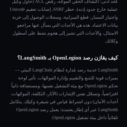
كحد أدنى: اكتشاف الحقن الموجّه، رفض ACL (حاول وكيل
عملية خارج حدود إذنه)، حظر SSRF، إصابات تعقيم Unicode
واجتياز المسار، قطع الميزانية، وسجلات الوصول إلى خزنة
بيانات الاعتماد. هذه هي الأحداث التي يسأل عنها مراجعو
الامتثال، والأحداث التي تشير إلى هجوم نشط على أسطول
وكلائك.
كيف يقارَن رصد OpenLegion بـ LangSmith؟
LangSmith خدمة رصد مُدارة لنظام LangChain البيئي —
بميزات قوية للتتبع والتقييم وإدارة الموجّهات. تأتي لوحة
تحكم OpenLegion مع بيئة التشغيل نفسها، ومستضافة ذاتياً
افتراضياً، وتسجّل نفس الإشارات (الآثار، التكلفة، الموجّهات،
أحداث الأمان) دون اشتراط قياس في شيفرة وكيلك. يتكامل
LangSmith عبر أي إطار يعتمده؛ يعمل رصد OpenLegion
تلقائياً داخل بيئة تشغيل OpenLegion.