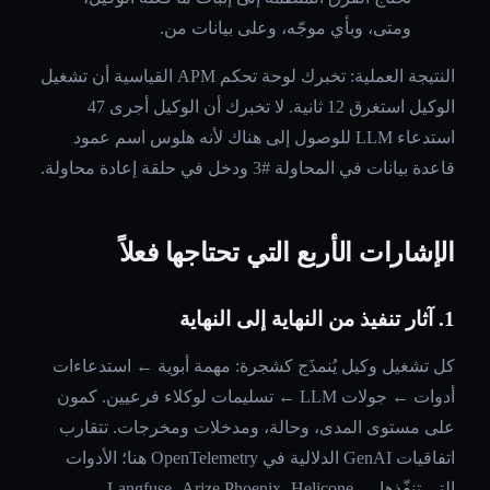
ومتى، وبأي موجّه، وعلى بيانات من.
النتيجة العملية: تخبرك لوحة تحكم APM القياسية أن تشغيل
الوكيل استغرق 12 ثانية. لا تخبرك أن الوكيل أجرى 47
استدعاء LLM للوصول إلى هناك لأنه هلوس اسم عمود
قاعدة بيانات في المحاولة #3 ودخل في حلقة إعادة محاولة.
الإشارات الأربع التي تحتاجها فعلاً
1. آثار تنفيذ من النهاية إلى النهاية
كل تشغيل وكيل يُنمذَج كشجرة: مهمة أبوية ← استدعاءات
أدوات ← جولات LLM ← تسليمات لوكلاء فرعيين. كمون
على مستوى المدى، وحالة، ومدخلات ومخرجات. تتقارب
اتفاقيات GenAI الدلالية في OpenTelemetry هنا؛ الأدوات
التي تنفّذها — Langfuse، Arize Phoenix، Helicone —