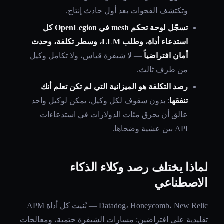
وتكتشف الفجوات بعد أول حادث إنتاج.
تسجّل لوحة تحكم mesh في OpenLegion كل
استدعاء أداة، وطلب LLM، وسطر تكلفة، وحدث
أمان افتراضياً
— لا شيفرة قياس، ولا تكامل وكيل
من طرف ثالث.
رصد التكلفة هو الميزانية التي لم تكن تعلم أنك
تنفقها
: بدون سقوف لكل وكيل، يمكن لوكيل واحد
عالق أن يحرق مئات الدولارات في استدعاءات
API بين عشية وضحاها.
لماذا يختلف رصد وكلاء الذكاء
الاصطناعي
Datadog، Honeycomb، New Relic — بُنيت كل أداة APM
تقليدية على افتراضين: مسارات الشيفرة حتمية، ومعالجات