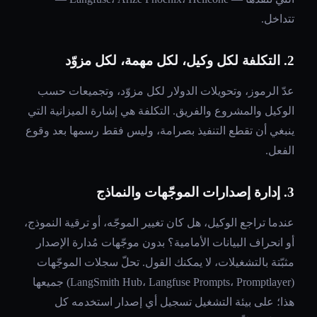
تتداخل.
2. التكلفة لكل وكيل، لكل مهمة، لكل مزوّد
عدّ الرموز، وتحويلات الدولار لكل مزوّد، وتجميعات حسب
الوكيل والمشروع والفريق. التكلفة هي إشارة الميزانية التي
ينبغي أن تقطع التنفيذ بصرامة، وليس فقط رسمها بعد وقوع
الفعل.
3. إدارة إصدارات الموجّهات والنماذج
عندما تراجع الوكيل، هل كان تغيير الموجّه، أو ترقية النموذج،
أو انحراف البيانات الأمامية؟ بدون موجّهات مُدارة الإصدار
مثبّتة بالتشغيلات، لا يمكنك القول. تحلّ سجلات الموجّهات
(LangSmith Hub، Langfuse Prompts، Promptlayer) جميعها
هذا؛ على بيئة التشغيل تسجيل أي إصدار استخدمه كل