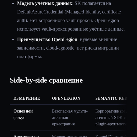
Модель учётных данных
: SK полагается на
DefaultAzureCredential (Managed Identity, certificate
auth). Нет встроенного vault-прокси. OpenLegion
использует vault-проксированные учётные данные.
Преимущество OpenLegion
: нулевые внешние
зависимости, cloud-agnostic, нет риска миграции
платформы.
Side-by-side сравнение
ИЗМЕРЕНИЕ
OPENLEGION
SEMANTIC KERNEL
Основной
Безопасная мульти-
Корпоративный AI-
фокус
агентная
агентный SDK с
оркестрация
plugin-архитектурой
Архитектура
Модель доверия из
Kernel DI-контейнер,