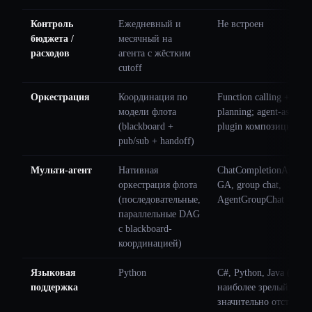
Контроль
Ежедневный и
Не встроен
бюджета /
месячный на
расходов
агента с жёстким
cutoff
Оркестрация
Координация по
Function calling +
модели флота
planning; agent-as-
(blackboard +
plugin композиция
pub/sub + handoff)
Мульти-агент
Нативная
ChatCompletionAgent
оркестрация флота
GA, group chat,
(последовательные,
AgentGroupChat
параллельные DAG
с blackboard-
координацией)
Языковая
Python
C#, Python, Java (C#
поддержка
наиболее зрелый; Java
значительно отстаёт)