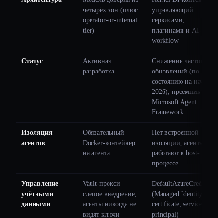
четырёх зон (плюс
управляющий
operator-or-internal
сервисами,
tier)
плагинами и AI-
workflow
Статус
Активная
Снижение частоты
разработка
обновлений (по
состоянию на начало
2026); преемник —
Microsoft Agent
Framework
Изоляция
Обязательный
Нет встроенной
агентов
Docker-контейнер
изоляции; агенты
на агента
работают в host-
процессе
Управление
Vault-прокси —
DefaultAzureCredential
учётными
слепое внедрение,
(Managed Identity,
данными
агенты никогда не
certificate, service
видят ключи
principal)