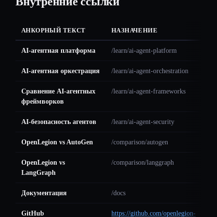
Внутренние ссылки
АНКОРНЫЙ ТЕКСТ
НАЗНАЧЕНИЕ
AI-агентная платформа
/learn/ai-agent-platform
AI-агентная оркестрация
/learn/ai-agent-orchestration
Сравнение AI-агентных
/learn/ai-agent-frameworks
фреймворков
AI-безопасность агентов
/learn/ai-agent-security
OpenLegion vs AutoGen
/comparison/autogen
OpenLegion vs
/comparison/langgraph
LangGraph
Документация
/docs
GitHub
https://github.com/openlegion-