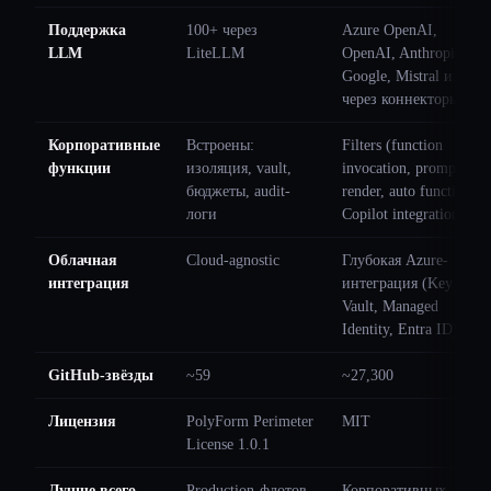
Поддержка
100+ через
Azure OpenAI,
LLM
LiteLLM
OpenAI, Anthropic,
Google, Mistral и 20+
через коннекторы
Корпоративные
Встроены:
Filters (function
функции
изоляция, vault,
invocation, prompt
бюджеты, audit-
render, auto function),
логи
Copilot integration
Облачная
Cloud-agnostic
Глубокая Azure-
интеграция
интеграция (Key
Vault, Managed
Identity, Entra ID)
GitHub-звёзды
~59
~27,300
Лицензия
PolyForm Perimeter
MIT
License 1.0.1
Лучше всего
Production-флотов,
Корпоративных