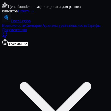
Перейти к содержимому
Цена founder — зафиксирована для ранних
клиентов
Начать →
Open
Legion
Возможности
Сценарии
Архитектура
Безопасность
Тарифы
Документация