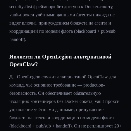
security-first фреймворк без доступа к Docker-сокету,
vault-прокси учётными данными (агенты никогда не
видят ключи), принуждением бюджета на агента и
координацией по модели флота (blackboard + pub/sub +
handoff).
Является ли OpenLegion альтернативой
OpenClaw?
Да. OpenLegion служит альтернативой OpenClaw для
команд, чьё основное требование — production-
безопасность. Он обеспечивает обязательную
изоляцию контейнеров без Docker-сокета, vault-прокси
управление учётными данными, принуждение
бюджета на агента и координацию по модели флота
(blackboard + pub/sub + handoff). Он не реплицирует 20+