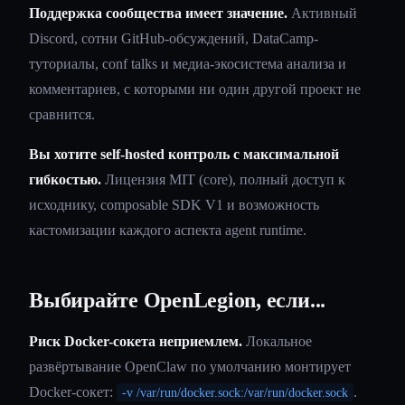
Поддержка сообщества имеет значение.
Активный
Discord, сотни GitHub-обсуждений, DataCamp-
туториалы, conf talks и медиа-экосистема анализа и
комментариев, с которыми ни один другой проект не
сравнится.
Вы хотите self-hosted контроль с максимальной
гибкостью.
Лицензия MIT (core), полный доступ к
исходнику, composable SDK V1 и возможность
кастомизации каждого аспекта agent runtime.
Выбирайте OpenLegion, если...
Риск Docker-сокета неприемлем.
Локальное
развёртывание OpenClaw по умолчанию монтирует
Docker-сокет:
.
-v /var/run/docker.sock:/var/run/docker.sock