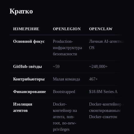
Кратко
ИЗМЕРЕНИЕ
OPENLEGION
OPENCLAW
Основной фокус
Production-
Личная AI-агентная
инфраструктура
OS
безопасности
GitHub-звёзды
~59
~248,000+
Контрибьюторы
Малая команда
467+
Финансирование
Bootstrapped
$18.8M Series A
Изоляция
Docker-
Docker-контейнер с
агентов
контейнер на
смонтированным
агента, non-
Docker-сокетом
root, no-new-
privileges