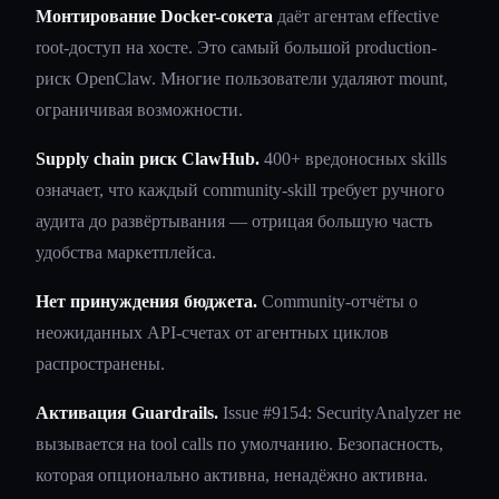
Монтирование Docker-сокета
даёт агентам effective
root-доступ на хосте. Это самый большой production-
риск OpenClaw. Многие пользователи удаляют mount,
ограничивая возможности.
Supply chain риск ClawHub.
400+ вредоносных skills
означает, что каждый community-skill требует ручного
аудита до развёртывания — отрицая большую часть
удобства маркетплейса.
Нет принуждения бюджета.
Community-отчёты о
неожиданных API-счетах от агентных циклов
распространены.
Активация Guardrails.
Issue #9154: SecurityAnalyzer не
вызывается на tool calls по умолчанию. Безопасность,
которая опционально активна, ненадёжно активна.