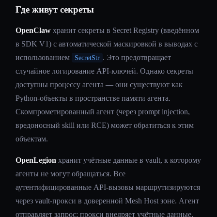
Где живут секреты
OpenClaw
хранит секреты в Secret Registry (введённом
в SDK V1) с автоматической маскировкой в выводах с
использованием
. Это предотвращает
SecretStr
случайное логирование API-ключей. Однако секреты
доступны процессу агента — они существуют как
Python-объекты в пространстве памяти агента.
Скомпрометированный агент (через prompt injection,
вредоносный skill или RCE) может обратиться к этим
объектам.
OpenLegion
хранит учётные данные в vault, к которому
агенты не могут обращаться. Все
аутентифицированные API-вызовы маршрутизируются
через vault-прокси в доверенной Mesh Host зоне. Агент
отправляет запрос; прокси внедряет учётные данные,