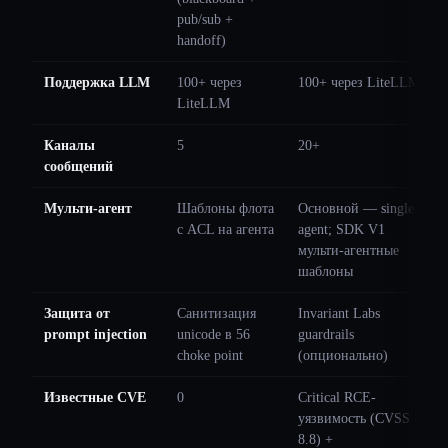
pub/sub +
handoff)
Поддержка LLM
100+ через
100+ через LiteLLM
LiteLLM
Каналы
5
20+
сообщений
Мульти-агент
Шаблоны флота
Основной — single-
с ACL на агента
agent; SDK V1
мульти-агентные
шаблоны
Защита от
Санитизация
Invariant Labs
prompt injection
unicode в 56
guardrails
choke point
(опционально)
Известные CVE
0
Critical RCE-
уязвимость (CVSS
8.8) +