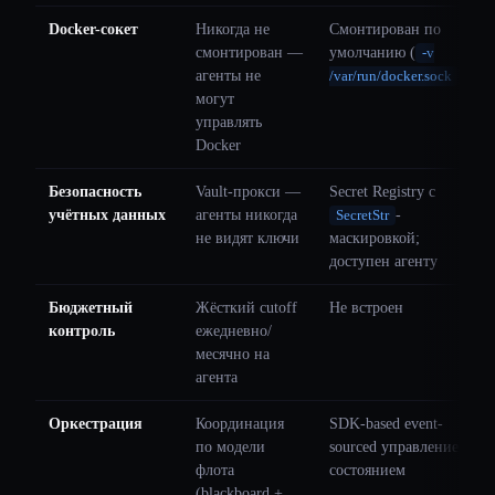
Docker-сокет
Никогда не
Смонтирован по
смонтирован —
умолчанию (
-v
агенты не
)
/var/run/docker.sock
могут
управлять
Docker
Безопасность
Vault-прокси —
Secret Registry с
учётных данных
агенты никогда
-
SecretStr
не видят ключи
маскировкой;
доступен агенту
Бюджетный
Жёсткий cutoff
Не встроен
контроль
ежедневно/
месячно на
агента
Оркестрация
Координация
SDK-based event-
по модели
sourced управление
флота
состоянием
(blackboard +