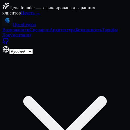
Перейти к содержимому
Цена founder — зафиксирована для ранних
клиентов
Начать →
Open
Legion
Возможности
Сценарии
Архитектура
Безопасность
Тарифы
Документация