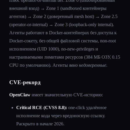
плюс operator-or-internal tier: Zone 0 (undosированный
внешний вход) → Zone 1 (sandboxed контейнеры
агентов) → Zone 2 (доверенный mesh host) → Zone 2.5
(operator-or-internal) → Zone 3 (loopback-only internal).
Агенты работают в Docker-контейнерах без доступа к
Docker-сокету, без общей файловой системы, non-root
исполнением (UID 1000), no-new-privileges и
настраиваемыми лимитами ресурсов (384 МБ ОЗУ, 0.15
CPU по умолчанию). Агенты
явно недоверенные
.
CVE-рекорд
OpenClaw
имеет значительную CVE-историю:
Critical RCE (CVSS 8.8):
one-click удалённое
исполнение кода через вредоносную ссылку.
Раскрыто в начале 2026.