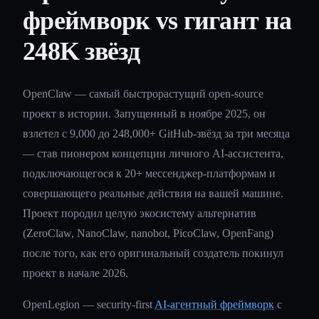
фреймворк vs гигант на
248K звёзд
OpenClaw — самый быстрорастущий open-source
проект в истории. Запущенный в ноябре 2025, он
взлетел с 9,000 до 248,000+ GitHub-звёзд за три месяца
— став пионером концепции личного AI-ассистента,
подключающегося к 20+ мессенджер-платформам и
совершающего реальные действия на вашей машине.
Проект породил целую экосистему альтернатив
(ZeroClaw, NanoClaw, nanobot, PicoClaw, OpenFang)
после того, как его оригинальный создатель покинул
проект в начале 2026.
OpenLegion — security-first
AI-агентный фреймворк
с