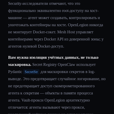
Security-исследователи отмечают, что это
функционально эквивалентно root-доступу на хост-
машине — агент может создавать, контролировать и
уничтожать контейнеры на хосте. OpenLegion никогда
не монтирует Docker-сокет. Mesh Host управляет
контейнерами через Docker API из доверенной зоны; у
агентов нулевой Docker-доступ.
Вам нужна изоляция учётных данных, не только
маскировка.
Secret Registry OpenClaw использует
Pydantic
для маскировки секретов в log-
SecretStr
выводе. Это предотвращает случайное логирование, но
не предотвращает доступ скомпрометированного
агента к секретам — объекты в памяти процесса
агента. Vault-прокси OpenLegion архитектурно
отличается: агенты вызывают через прокси,