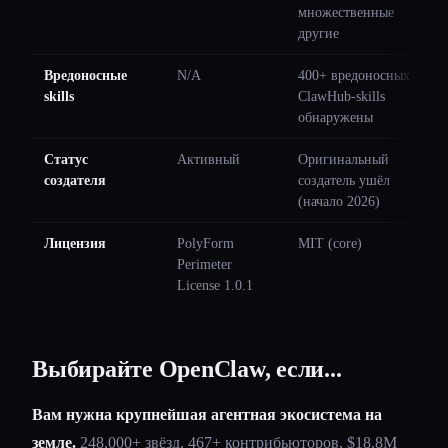
множественные
другие
Вредоносные
N/A
400+ вредоносных
skills
ClawHub-skills
обнаружены
Статус
Активный
Оригинальный
создателя
создатель ушёл
(начало 2026)
Лицензия
PolyForm
MIT (core)
Perimeter
License 1.0.1
Выбирайте OpenClaw, если...
Вам нужна крупнейшая агентная экосистема на
земле.
248,000+ звёзд, 467+ контрибьюторов, $18.8M