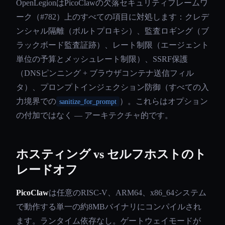
OpenLegionはPicoClawの欠落セキュリティフレームワ
ーク（#782）上のすべての項目に対処します：クレデ
ンシャル隔離（ボルトプロキシ）、監査ロギング（ブ
ラックボード監査証跡）、レート制限（エージェント
単位の予算とメッシュレート制限）、SSRF保護
（DNSピンニング + ブラウザコンテナ送信フィル
タ）、プロンプトインジェクション防御（すべての入
力境界での
）。これらはオプション
sanitize_for_prompt
の付加ではなく — アーキテクチャ的です。
ホスティング vs セルフホストのト
レードオフ
PicoClaw
は任意のRISC-V、ARM64、x86_64システム
で動作する単一の約8MBバイナリにコンパイルされ
ます。ランタイム依存なし。ゲートウェイモードが