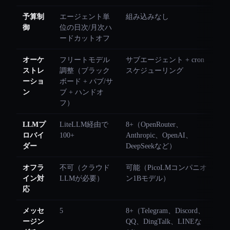
予算制
エージェント単
組み込みなし
御
位の日次/月次ハ
ードカットオフ
オーケ
フリートモデル
サブエージェント + cron
ストレ
調整（ブラック
スケジューリング
ーショ
ボード + パブ/サ
ン
ブ + ハンドオ
フ）
LLMプ
LiteLLM経由で
8+（OpenRouter、
ロバイ
100+
Anthropic、OpenAI、
ダー
DeepSeekなど）
オフラ
不可（クラウド
可能（PicoLMコンパニオ
イン対
LLMが必要）
ン1Bモデル）
応
メッセ
5
8+（Telegram、Discord、
ージン
QQ、DingTalk、LINEな