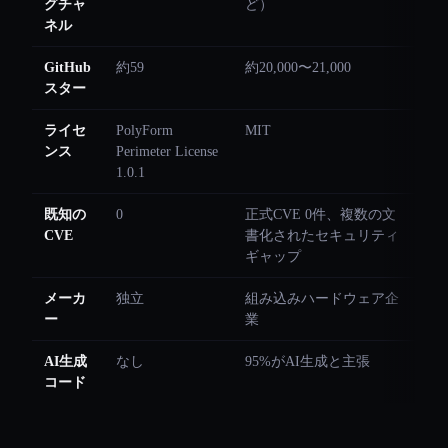
グチャ
ど）
ネル
GitHub
約59
約20,000〜21,000
スター
ライセ
PolyForm
MIT
ンス
Perimeter License
1.0.1
既知の
0
正式CVE 0件、複数の文
CVE
書化されたセキュリティ
ギャップ
メーカ
独立
組み込みハードウェア企
ー
業
AI生成
なし
95%がAI生成と主張
コード