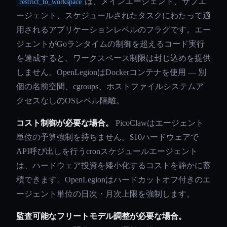
は、メインエージェント、サブエ
restrict_to_workspace
ージェント、スケジュールされたタスクにわたって適
用されるアプリケーションレベルのフラグです。エー
ジェントがGoランタイムの制御を超えるコード実行
を達成すると、ワークスペース制限は封じ込めを提供
しません。OpenLegionはDockerコンテナを使用 — 別
個の名前空間、cgroups、ホストファイルシステムア
クセスなしのOSレベル隔離。
コスト制御が必要な場合。
PicoClawはエージェント
単位の予算強制を持ちません。$10ハードウェアで
API呼び出しを行うcronスケジュールエージェント
は、ハードウェア投資を矮小化するコストを静かに蓄
積できます。OpenLegionはハードカットオフ付きのエ
ージェント単位の日次・月次上限を強制します。
監査可能なフリートモデル調整が必要な場合。