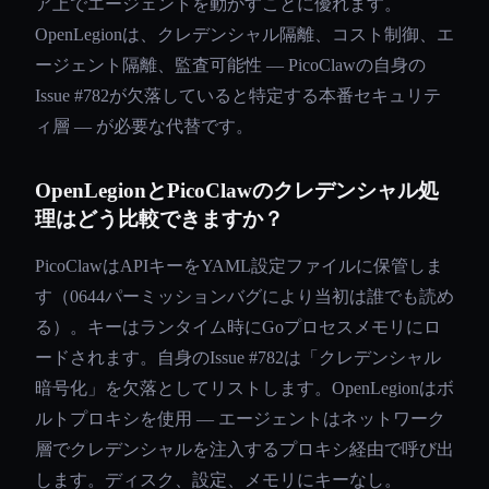
ア上でエージェントを動かすことに優れます。
OpenLegionは、クレデンシャル隔離、コスト制御、エ
ージェント隔離、監査可能性 — PicoClawの自身の
Issue #782が欠落していると特定する本番セキュリテ
ィ層 — が必要な代替です。
OpenLegionとPicoClawのクレデンシャル処
理はどう比較できますか？
PicoClawはAPIキーをYAML設定ファイルに保管しま
す（0644パーミッションバグにより当初は誰でも読め
る）。キーはランタイム時にGoプロセスメモリにロ
ードされます。自身のIssue #782は「クレデンシャル
暗号化」を欠落としてリストします。OpenLegionはボ
ルトプロキシを使用 — エージェントはネットワーク
層でクレデンシャルを注入するプロキシ経由で呼び出
します。ディスク、設定、メモリにキーなし。