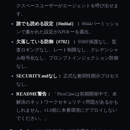
クスペースユーザーがエージェントを呼び出せま
す。
誰でも読める設定（#initial）：
0644パーミッショ
ンで書かれた設定がAPIキーを露出。
欠落している防御（#782）：
SSRF保護なし、監
査ロギングなし、レート制限なし、クレデンシャ
ル暗号化なし、プロンプトインジェクション防御
なし。
SECURITY.mdなし：
正式な脆弱性開示プロセス
なし。
README警告：
「PicoClawは初期開発中で、未
解決のネットワークセキュリティ問題があるかも
しれません。v1.0前に本番環境にデプロイしない
でください。」