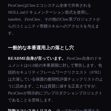
PicoClawはClawエコシステム全体で共有される
SKILL.mdドキュメンテーション形式を使用し、
nanobot、ZeroClaw、その他のClaw系プロジェクトか
らのコミュニティ寄贈スキルへのアクセスを与えま
す。
一般的な本番運用上の落とし穴
README自身が言っています。
PicoClaw自身のドキ
ュメントはv1.0前の本番展開に対して警告します。包
括的セキュリティフレームワークリクエスト（#782）
は欠落している保護の脆弱性評価チェックリストのよ
うに読めます。これは賞賛に値する正直さですが、
PicoClawが明示的にプレプロダクションプロジェクト
であることを意味します。
詐欺エコシステムリスク。
偽ってPicoClaw所属を主