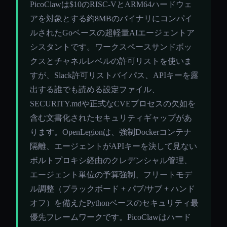
PicoClawは$10のRISC-VとARM64ハードウェ
アを対象とする約8MBのバイナリにコンパイ
ルされたGoベースの超軽量AIエージェントア
シスタントです。ワークスペースサンドボッ
クスとチャネルレベルの許可リストを使いま
すが、Slack許可リストバイパス、APIキーを露
出する誰でも読める設定ファイル、
SECURITY.mdや正式なCVEプロセスの欠如を
含む文書化されたセキュリティギャップがあ
ります。OpenLegionは、強制Dockerコンテナ
隔離、エージェントがAPIキーを決して見ない
ボルトプロキシ経由のクレデンシャル管理、
エージェント単位の予算強制、フリートモデ
ル調整（ブラックボード + パブ/サブ + ハンド
オフ）を備えたPythonベースのセキュリティ最
優先フレームワークです。PicoClawはハード