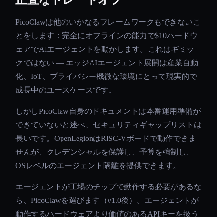
正直なトレードオフ
PicoClawは他のいかなるフレームワークもできないこ
とをします：完全にオフラインの能力で$10ハードウ
ェアでAIエージェントを動かします。これはギミッ
クではない — エッジAIエージェント展開は産業自動
化、IoT、プライバシー機微な環境にとって現実的で
成長中のユースケースです。
しかしPicoClaw自身のドキュメントは本番運用準備が
できていないと述べ、セキュリティギャップリストは
長いです。OpenLegionはRISC-Vボードで動作できま
せんが、クレデンシャルを保護し、予算を強制し、
OSレベルのエージェント隔離を提供できます。
エージェントが工場のチップで動作する必要があるな
ら、PicoClawを選びます（v1.0後）。エージェントが
動作するハードウェアより価値のあるAPIキーを扱う