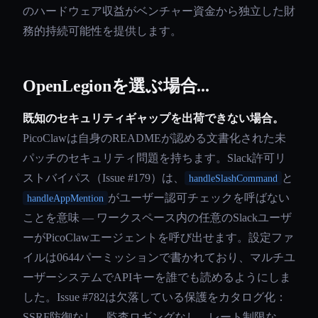
のハードウェア収益がベンチャー資金から独立した財
務的持続可能性を提供します。
OpenLegionを選ぶ場合...
既知のセキュリティギャップを出荷できない場合。
PicoClawは自身のREADMEが認める文書化された未
パッチのセキュリティ問題を持ちます。Slack許可リ
ストバイパス（Issue #179）は、
と
handleSlashCommand
がユーザー認可チェックを呼ばない
handleAppMention
ことを意味 — ワークスペース内の任意のSlackユーザ
ーがPicoClawエージェントを呼び出せます。設定ファ
イルは0644パーミッションで書かれており、マルチユ
ーザーシステムでAPIキーを誰でも読めるようにしま
した。Issue #782は欠落している保護をカタログ化：
SSRF防御なし、監査ロギングなし、レート制限な