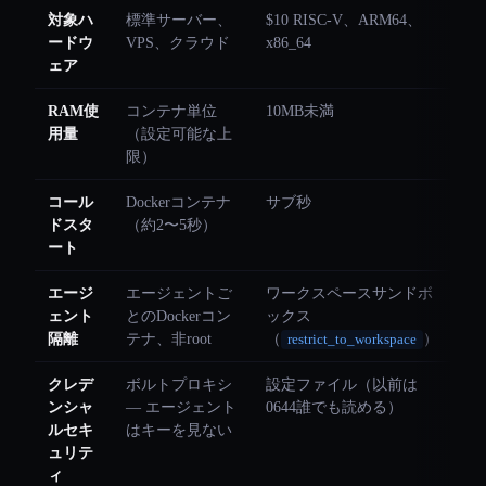
対象ハ
標準サーバー、
$10 RISC-V、ARM64、
ードウ
VPS、クラウド
x86_64
ェア
RAM使
コンテナ単位
10MB未満
用量
（設定可能な上
限）
コール
Dockerコンテナ
サブ秒
ドスタ
（約2〜5秒）
ート
エージ
エージェントご
ワークスペースサンドボ
ェント
とのDockerコン
ックス
隔離
テナ、非root
（
）
restrict_to_workspace
クレデ
ボルトプロキシ
設定ファイル（以前は
ンシャ
— エージェント
0644誰でも読める）
ルセキ
はキーを見ない
ュリテ
ィ