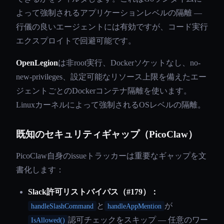
よって強制されるアプリケーションレベルの隔離 —
行儀の良いエージェントには有効ですが、コード実行
エクスプロイトで回避可能です。
OpenLegion
は非root実行、Dockerソケットなし、no-
new-privileges、設定可能なリソース上限を備えたエー
ジェントごとのDockerコンテナ隔離を使います。
Linuxカーネルによって強制されるOSレベルの隔離。
既知のセキュリティギャップ（PicoClaw）
PicoClaw自身のissueトラッカーは重要なギャップを文
書化します：
Slack許可リストバイパス（#179）：
と
が
handleSlashCommand
handleAppMention
認可チェックをスキップ — 任意のワー
IsAllowed()