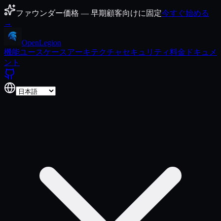
コンテンツにスキップ
ファウンダー価格 — 早期顧客向けに固定
今すぐ始める
→
Open
Legion
機能
ユースケース
アーキテクチャ
セキュリティ
料金
ドキュメ
ント