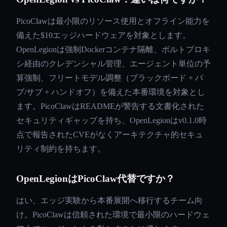
PicoClawは最小限のリソース使用とオフライン能力を
備えた$10エッジハードウェアを対象とします。
OpenLegionは強制Dockerコンテナ隔離、ボルトプロキ
シ経由のクレデンシャル管理、エージェント単位の予
算強制、フリートモデル調整（ブラックボード + パ
ブ/サブ + ハンドオフ）を備えた本番環境を対象とし
ます。PicoClawはREADMEが警告する文書化された
セキュリティギャップを持ち、OpenLegionはv0.1.0時
点で報告されたCVEがなくアーキテクチャ的セキュ
リティ制約を持ちます。
OpenLegionはPicoClaw代替ですか？
はい、エッジ実験から本番展開へ移行するチーム向
け。PicoClawは信頼された環境で最小限のハードウェ