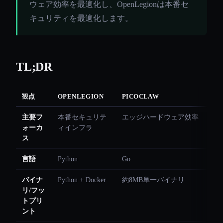
ウェア効率を最適化し、OpenLegionは本番セ
キュリティを最適化します。
TL;DR
観点
OPENLEGION
PICOCLAW
主要フ
本番セキュリテ
エッジハードウェア効率
ォーカ
ィインフラ
ス
言語
Python
Go
バイナ
Python + Docker
約8MB単一バイナリ
リ/フッ
トプリ
ント