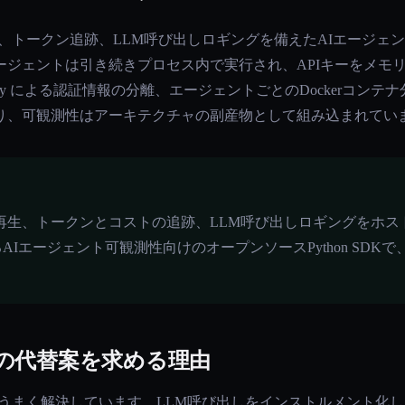
再生、トークン追跡、LLM呼び出しロギングを備えたAIエージェント観
ージェントは引き続きプロセス内で実行され、APIキーをメモ
ult Proxy による認証情報の分離、エージェントごとのDocker
り、可観測性はアーキテクチャの副産物として組み込まれてい
ション再生、トークンとコストの追跡、LLM呼び出しロギングをホ
Iエージェント可観測性向けのオープンソースPython SDKで
ps の代替案を求める理由
の問題をうまく解決しています。LLM呼び出しをインストルメント