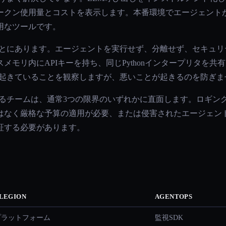
ークン使用量とコストを表示します。本番環境でエージェント
用なツールです。
しないことにあります。エージェントを実行せず、分離せず、セキュ
メモリ内にAPIキーを持ち、同じPythonインタープリタを
ps は起きていることを観察しますが、悪いことが起きるのを防ぎ
探しているチームは、通常3つの限界のいずれかに直面します。ロギ
はなく厳格な予算の適用が必要、または侵害されたエージェン
証する必要があります。
LEGION
AGENTOPS
プラットフォーム
監視SDK