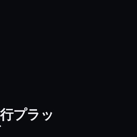
n 実行プラッ
ド