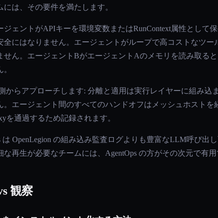
ムには、その要件を満たします。
ントがAPIキーを環境変数またはRunContext属性として保持し
全にはなりません。エージェントがループで高コストなツールを呼び
ん。エージェントBがエージェントAのメモリを読み取ると、Age
ん。
性に反対側からアプローチします: 分離と適用は実行レイヤーに組
ん。エージェント間のすべてのハンドオフはメッシュホストを
Proxyを通過するため記録されます。
Ops は OpenLegion の組み込み監査ログよりも豊富なLLM
な再生が必要なチームには、AgentOps の方がその次元で有
s 観察