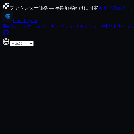
コンテンツにスキップ
ファウンダー価格 — 早期顧客向けに固定
今すぐ始める →
Open
Legion
機能
ユースケース
アーキテクチャ
セキュリティ
料金
ドキュメ