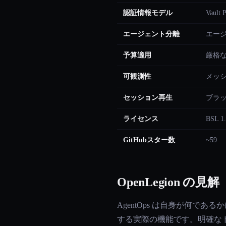
認証情報モデル
Vau
エージェント分離
エージ
予算適用
厳格な
可観測性
メッ
セッション再生
ブラ
ライセンス
BSL 1
GitHubスター数
~59
OpenLegion の見解
AgentOps は自身が何で
する実際の機能です。明確な