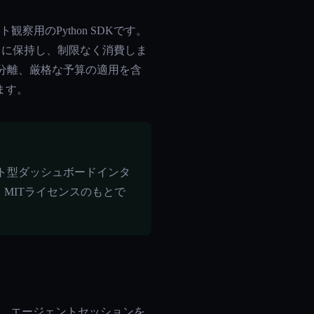
察用のPython SDKです。
リに保持し、制限なく消費しま
コンテナ分離、厳格な予算の適用を含
ます。
スト型ダッシュボードインタ
、MITライセンスのもとで
化し、エージェントセッションを