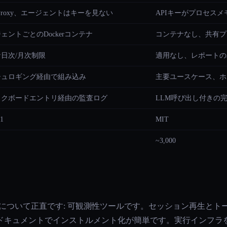
lt Proxy、エージェントはキーを見ない
APIキーがプロセス
ェントごとのDockerコンテナ
コンテナなし、共有プ
日次/月次制限
適用なし、レポートの
シュロギング経由で組み込み
主要ユースケース、ホ
ックボードエントリ経由の監査ログ
LLM呼び出し付きの
.1
MIT
~3,000
あるかについて正直です: 可観測性ツールです。セッション再生と
ドキュメントでインストルメント化が簡単です。実行インフラ