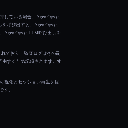
ている場合、AgentOps は
出すと、AgentOps は
ntOps はLLM呼び出しを
み込まれており、監査ログはその副
経由するため記録されます。す
呼び出し可視化とセッション再生を提
用です。