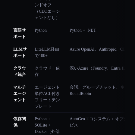
ンドオフ
（CEOエージ
ェントなし）
言語サ
Python
Python + .NET
ポート
LLMサ
LiteLLM経由
Azure OpenAI、Anthropic、Ollama
ポート
で100+
クラウ
クラウド非依
深いAzure（Foundry、Entra ID、Ke
ド統合
存
マルチ
エージェント
会話、グループチャット、ネスト
エージ
単位ACL付き
RoundRobin
ェント
フリートテン
プレート
依存関
Python +
AutoGenエコシステム + オプション
係
SQLite +
ビス
Docker（外部