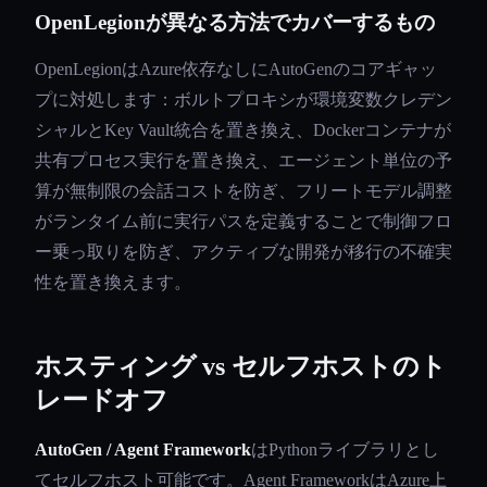
OpenLegionが異なる方法でカバーするもの
OpenLegionはAzure依存なしにAutoGenのコアギャッ
プに対処します：ボルトプロキシが環境変数クレデン
シャルとKey Vault統合を置き換え、Dockerコンテナが
共有プロセス実行を置き換え、エージェント単位の予
算が無制限の会話コストを防ぎ、フリートモデル調整
がランタイム前に実行パスを定義することで制御フロ
ー乗っ取りを防ぎ、アクティブな開発が移行の不確実
性を置き換えます。
ホスティング vs セルフホストのト
レードオフ
AutoGen / Agent Framework
はPythonライブラリとし
てセルフホスト可能です。Agent FrameworkはAzure上