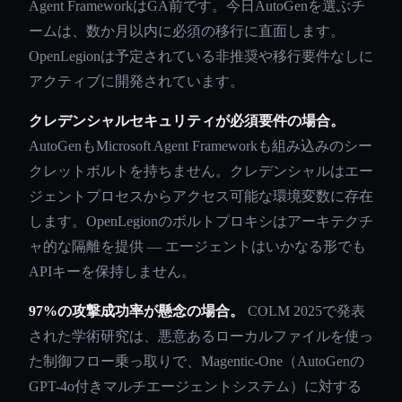
Agent FrameworkはGA前です。今日AutoGenを選ぶチ
ームは、数か月以内に必須の移行に直面します。
OpenLegionは予定されている非推奨や移行要件なしに
アクティブに開発されています。
クレデンシャルセキュリティが必須要件の場合。
AutoGenもMicrosoft Agent Frameworkも組み込みのシー
クレットボルトを持ちません。クレデンシャルはエー
ジェントプロセスからアクセス可能な環境変数に存在
します。OpenLegionのボルトプロキシはアーキテクチ
ャ的な隔離を提供 — エージェントはいかなる形でも
APIキーを保持しません。
97%の攻撃成功率が懸念の場合。
COLM 2025で発表
された学術研究は、悪意あるローカルファイルを使っ
た制御フロー乗っ取りで、Magentic-One（AutoGenの
GPT-4o付きマルチエージェントシステム）に対する