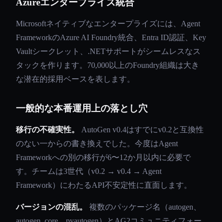
Azureエンタープライズ統合
Microsoftネイティブなエンタープライズには、Agent
FrameworkのAzure AI Foundry統合、Entra ID認証、Key
Vaultシークレット、.NETサポートがシームレスなス
タックを作ります。70,000以上のFoundry組織は大き
な潜在的採用ベースを表します。
一般的な本番運用上の落とし穴
移行の不確実性。
AutoGen v0.4はすでにv0.2と互換性
のない一からの書き換えでした。今度はAgent
Frameworkへの別の移行が6〜12か月以内に必要で
す。チームは3世代（v0.2 → v0.4 → Agent
Framework）にわたるAPI不安定性に直面します。
バージョンの混乱。
複数のパッケージ名（autogen、
autogen_core、pyautogen）とAG2コミュニティフォー