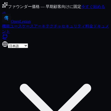
コンテンツにスキップ
ファウンダー価格 — 早期顧客向けに固定
今すぐ始める
→
Open
Legion
機能
ユースケース
アーキテクチャ
セキュリティ
料金
ドキュメ
ント