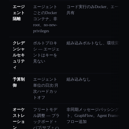
エージ
エージェント
コード実行のみDocker、エージ
ェント
ごとのDocker
共有
隔離
コンテナ、非
root、no-new-
privileges
クレデ
ボルトプロキ
組み込みボルトなし、環境変数
ンシャ
シ — エージェ
ルセキ
ントはキーを
ュリテ
見ない
ィ
予算制
エージェント
組み込みなし
御
単位の日次/月
次ハードカッ
トオフ
オーケ
フリートモデ
非同期メッセージパッシング、グ
ストレ
ル調整 — ブラ
ト、GraphFlow。Agent Framew
ーショ
ックボード +
フロー追加
ン
パブ/サブ + ハ