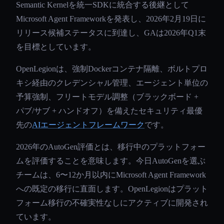
Semantic Kernelを統一SDKに統合する後継として
Microsoft Agent Frameworkを発表し、2026年2月19日に
リリース候補ステータスに到達し、GAは2026年Q1末
を目標としています。
OpenLegionは、強制Dockerコンテナ隔離、ボルトプロ
キシ経由のクレデンシャル管理、エージェント単位の
予算強制、フリートモデル調整（ブラックボード +
パブ/サブ + ハンドオフ）を備えたセキュリティ最優
先の
AIエージェントフレームワーク
です。
2026年のAutoGen評価とは、移行中のプラットフォー
ムを評価することを意味します。今日AutoGenを選ぶ
チームは、6〜12か月以内にMicrosoft Agent Framework
への既定の移行に直面します。OpenLegionはプラット
フォーム移行の不確実性なしにアクティブに開発され
ています。