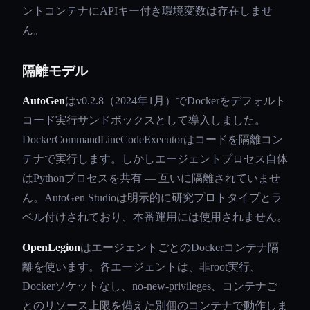
ントコンテナにAPIキー付き環境変数は存在しませ
ん。
隔離モデル
AutoGen
はv0.2.8（2024年1月）でDockerをデフォルト
コード実行サンドボックスとして導入しました。
DockerCommandLineCodeExecutorはコードを隔離コン
テナで実行します。しかしエージェントプロセス自体
はPythonプロセスを共有 — 互いに隔離されていませ
ん。AutoGen Studioは明示的に研究プロトタイプとラ
ベル付けされており、本番運用には使用されません。
OpenLegion
はエージェントごとのDockerコンテナ隔
離を使います。各エージェントは、非root実行、
Dockerソケットなし、no-new-privileges、コンテナご
とのリソース上限を備えた別個のコンテナで動作しま