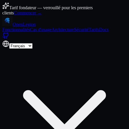
Aller au contenu
Tarif fondateur — verrouillé pour les premiers
clients
Commencer →
Open
Legion
Fonctionnalités
Cas d'usage
Architecture
Sécurité
Tarifs
Docs