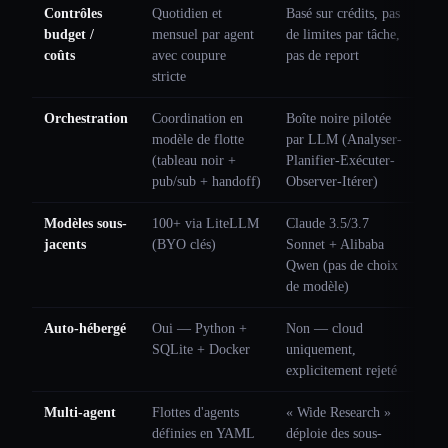
Contrôles
Quotidien et
Basé sur crédits, pas
budget /
mensuel par agent
de limites par tâche,
coûts
avec coupure
pas de report
stricte
Orchestration
Coordination en
Boîte noire pilotée
modèle de flotte
par LLM (Analyser-
(tableau noir +
Planifier-Exécuter-
pub/sub + handoff)
Observer-Itérer)
Modèles sous-
100+ via LiteLLM
Claude 3.5/3.7
jacents
(BYO clés)
Sonnet + Alibaba
Qwen (pas de choix
de modèle)
Auto-hébergé
Oui — Python +
Non — cloud
SQLite + Docker
uniquement,
explicitement rejeté
Multi-agent
Flottes d'agents
« Wide Research »
définies en YAML
déploie des sous-