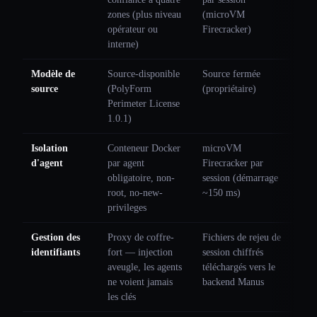
zones (plus niveau
(microVM
opérateur ou
Firecracker)
interne)
Modèle de
Source-disponible
Source fermée
source
(PolyForm
(propriétaire)
Perimeter License
1.0.1)
Isolation
Conteneur Docker
microVM
d'agent
par agent
Firecracker par
obligatoire, non-
session (démarrage
root, no-new-
~150 ms)
privileges
Gestion des
Proxy de coffre-
Fichiers de rejeu de
identifiants
fort — injection
session chiffrés
aveugle, les agents
téléchargés vers le
ne voient jamais
backend Manus
les clés