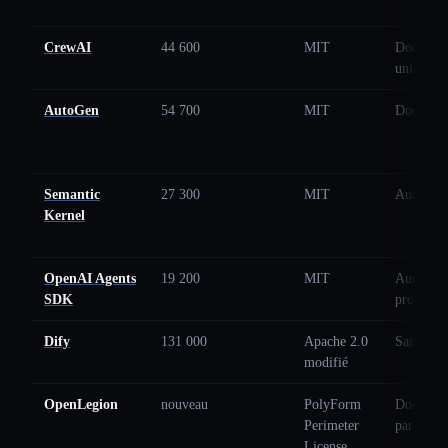
CrewAI
44 600
MIT
Docker (
uniqueme
AutoGen
54 700
MIT
Docker p
Semantic
27 300
MIT
Aucun in
Kernel
OpenAI Agents
19 200
MIT
Aucun (
SDK
processus
Dify
131 000
Apache 2.0
Sandbox 
modifié
OpenLegion
nouveau
PolyForm
Docker p
Perimeter
par défau
License