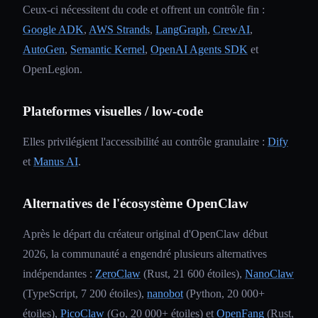
Ceux-ci nécessitent du code et offrent un contrôle fin :
Google ADK
,
AWS Strands
,
LangGraph
,
CrewAI
,
AutoGen
,
Semantic Kernel
,
OpenAI Agents SDK
et
OpenLegion.
Plateformes visuelles / low-code
Elles privilégient l'accessibilité au contrôle granulaire :
Dify
et
Manus AI
.
Alternatives de l'écosystème OpenClaw
Après le départ du créateur original d'OpenClaw début
2026, la communauté a engendré plusieurs alternatives
indépendantes :
ZeroClaw
(Rust, 21 600 étoiles),
NanoClaw
(TypeScript, 7 200 étoiles),
nanobot
(Python, 20 000+
étoiles),
PicoClaw
(Go, 20 000+ étoiles) et
OpenFang
(Rust,