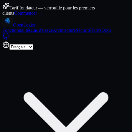
Aller au contenu
Tarif fondateur — verrouillé pour les premiers
clients
Commencer →
Open
Legion
Fonctionnalités
Cas d'usage
Architecture
Sécurité
Tarifs
Docs