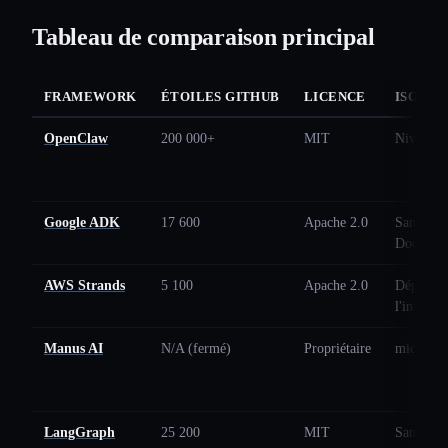
Tableau de comparaison principal
FRAMEWORK
ÉTOILES GITHUB
LICENCE
ISOLAT
OpenClaw
200 000+
MIT
Niveau p
Google ADK
17 600
Apache 2.0
Sandbox 
Docker
AWS Strands
5 100
Apache 2.0
Dépend 
l'infrastr
Manus AI
N/A (fermé)
Propriétaire
microVM 
LangGraph
25 200
MIT
Sandbox 