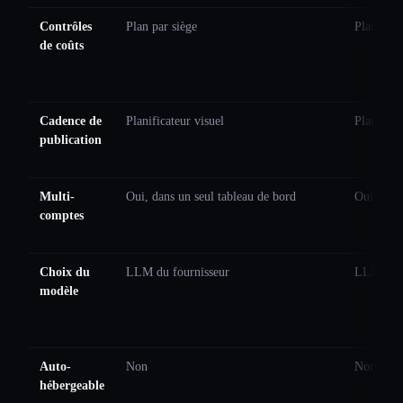
Contrôles
Plan par siège
Plan par 
de coûts
Cadence de
Planificateur visuel
Planifica
publication
Multi-
Oui, dans un seul tableau de bord
Oui, dans
comptes
Choix du
LLM du fournisseur
LLM du f
modèle
Auto-
Non
Non
hébergeable