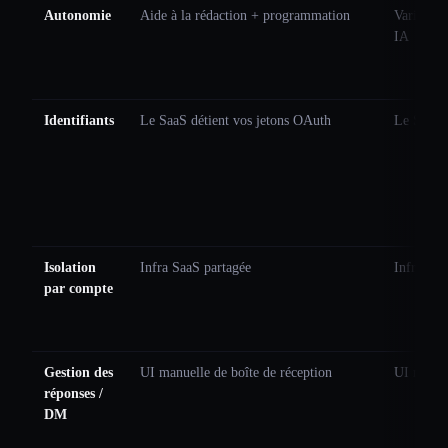
Autonomie
Aide à la rédaction + programmation
Variantes
IA
Identifiants
Le SaaS détient vos jetons OAuth
Le SaaS d
Isolation
Infra SaaS partagée
Infra Saa
par compte
Gestion des
UI manuelle de boîte de réception
UI manuel
réponses /
DM