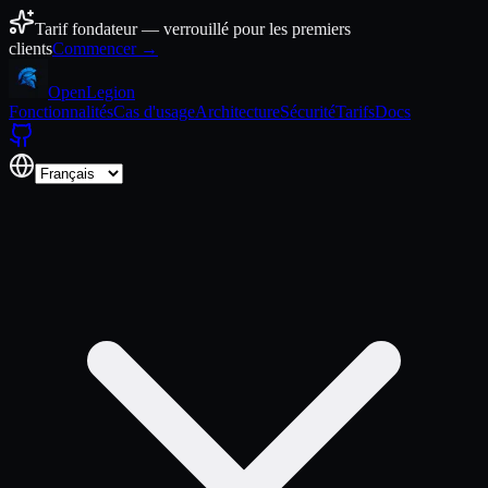
Aller au contenu
Tarif fondateur — verrouillé pour les premiers
clients
Commencer →
Open
Legion
Fonctionnalités
Cas d'usage
Architecture
Sécurité
Tarifs
Docs