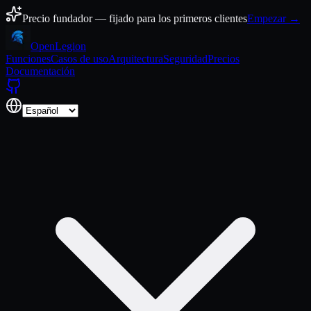
Ir al contenido
Precio fundador — fijado para los primeros clientes
Empezar →
Open
Legion
Funciones
Casos de uso
Arquitectura
Seguridad
Precios
Documentación