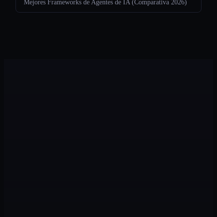
Mejores Frameworks de Agentes de IA (Comparativa 2026)
Legion
Funciones
Casos de uso
Panel
Seguridad
Precios