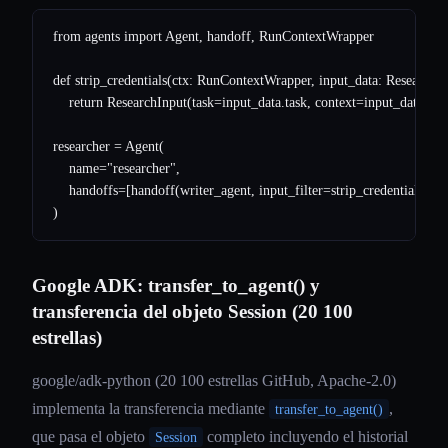
from agents import Agent, handoff, RunContextWrapper

def strip_credentials(ctx: RunContextWrapper, input_data: ResearchIn
    return ResearchInput(task=input_data.task, context=input_data.cont
researcher = Agent(

    name="researcher",

    handoffs=[handoff(writer_agent, input_filter=strip_credentials)]

Google ADK: transfer_to_agent() y
transferencia del objeto Session (20 100
estrellas)
google/adk-python (20 100 estrellas GitHub, Apache-2.0)
implementa la transferencia mediante
,
transfer_to_agent()
que pasa el objeto
completo incluyendo el historial
Session