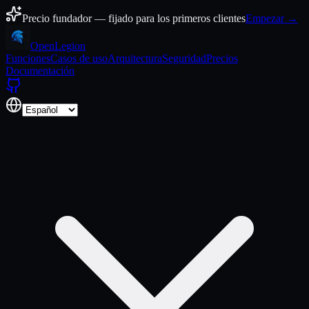
Ir al contenido
Precio fundador — fijado para los primeros clientes
Empezar →
Open
Legion
Funciones
Casos de uso
Arquitectura
Seguridad
Precios
Documentación