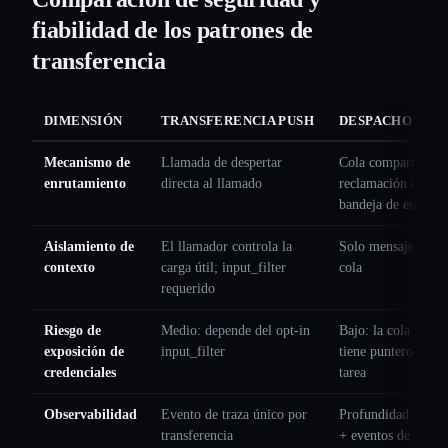
fiabilidad de los patrones de
transferencia
DIMENSIÓN
TRANSFERENCIA PUSH
DESPACHO PUL
Mecanismo de
Llamada de despertar
Cola compartida /
enrutamiento
directa al llamado
reclamación en
bandeja de entrada
Aislamiento de
El llamador controla la
Solo mensaje de
contexto
carga útil; input_filter
cola
requerido
Riesgo de
Medio: depende del opt-in
Bajo: la cola solo
exposición de
input_filter
tiene puntero de
credenciales
tarea
Observabilidad
Evento de traza único por
Profundidad de col
transferencia
+ eventos de