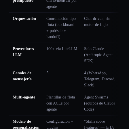
presupuesto
diario/mensual por
agente
Orquestación
Coordinación tipo
Chat-driven; sin
flota (blackboard
motor de flujo
+ pub/sub +
handoff)
Proveedores
100+ vía LiteLLM
Solo Claude
LLM
(Anthropic Agent
SDK)
Canales de
5
4 (WhatsApp,
mensajería
Telegram, Discord,
Slack)
Multi-agente
Plantillas de flota
Agent Swarms
con ACLs por
(equipos de Claude
agente
Code)
Modelo de
Configuración +
"Skills sobre
personalización
plugins
Features" — la IA