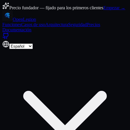
Ir al contenido
Precio fundador — fijado para los primeros clientes
Empezar →
Open
Legion
Funciones
Casos de uso
Arquitectura
Seguridad
Precios
Documentación