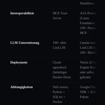
Workflows
Interoperabilität
MCP-Tool-
A2A-Protokoll
Server
(Linux
Foundation,
150+ Partner) +
MCP
LLM-Unterstützung
100+ über
Gemini nativ +
LiteLLM
LiteLLM für
100+ Modelle
Deployment
Cloud-
Vertex AI Agent
agnostisch
Engine Runtime
(beliebiger
oder selbst
Docker-Host)
gehostet
Abhängigkeiten
Null extern,
Google Cloud
Python +
SDK + ADK-
SQLite +
Pakete
Docker