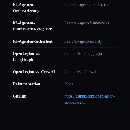
KI-Agenten-
/learn/ai-agent-orchestration
Orchestrierung
KI-Agenten-
/learn/ai-agent-frameworks
Frameworks-Vergleich
KI-Agenten-Sicherheit
/learn/ai-agent-security
OpenLegion vs.
/comparison/langgraph
LangGraph
OpenLegion vs. CrewAI
/comparison/crewai
Dokumentation
/docs
GitHub
https://github.com/openlegion-
ai/openlegion