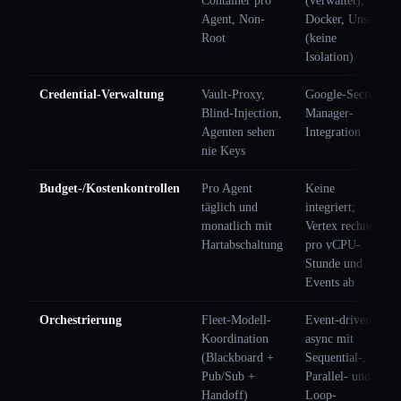
Container pro
(verwaltet),
Agent, Non-
Docker, Unsafe
Root
(keine
Isolation)
Credential-Verwaltung
Vault-Proxy,
Google-Secret-
Blind-Injection,
Manager-
Agenten sehen
Integration
nie Keys
Budget-/Kostenkontrollen
Pro Agent
Keine
täglich und
integriert;
monatlich mit
Vertex rechnet
Hartabschaltung
pro vCPU-
Stunde und
Events ab
Orchestrierung
Fleet-Modell-
Event-driven
Koordination
async mit
(Blackboard +
Sequential-,
Pub/Sub +
Parallel- und
Handoff)
Loop-