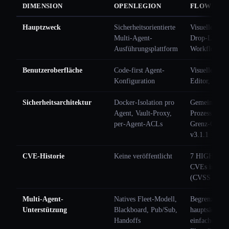
DIMENSION
OPENLEGION
FLOWISE
Hauptzweck
Sicherheitsorientierte
Visueller Dr
Multi-Agent-
Drop-LLM-
Ausführungsplattform
Workflow-Bu
Benutzeroberfläche
Code-first Agent-
Visueller No
Konfiguration
Editor, kein
Sicherheitsarchitektur
Docker-Isolation pro
Gemeinsame
Agent, Vault-Proxy,
Prozess, Wor
per-Agent-ACLs
Grenz-CVEs 
v3.1.1
CVE-Historie
Keine veröffentlicht
7 HIGH-schw
CVEs im Mai
(CVSS 7,7-8
Multi-Agent-
Natives Fleet-Modell,
Begrenzt;
Unterstützung
Blackboard, Pub/Sub,
hauptsächlich
Handoffs
einfaches vis