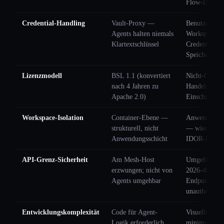
Flow-Design
Credential-Handling
Vault-Proxy —
Benutzerzugä
Agents halten niemals
Workspace-
Klartextschlüssel
Credential-
Speicherung
Lizenzmodell
BSL 1.1 (konvertiert
Nicht-OSI-
nach 4 Jahren zu
Handelslizen
Apache 2.0)
Einschränku
Workspace-Isolation
Container-Ebene —
Anwendungss
strukturell, nicht
— wiederholt
Anwendungsschicht
IDOR-Bugs ve
API-Grenz-Sicherheit
Am Mesh-Host
Umgehbar —
erzwungen; nicht von
2026-46444 l
Agents umgehbar
Endpunkte
unauthentifiz
Entwicklungskomplexität
Code für Agent-
Visueller Bui
Logik erforderlich
minimaler C