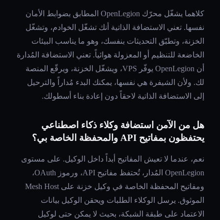
كلاهما يشغّل محرّك OpenLegion المطابق بضوابط الأمان
نفسها. تعني الاستضافة الذاتية أنك تشغّل الخوادم، وتشغّل
الخزنة، وتطبّق التحديثات بنفسك، وهو ما يناسب البيئات
الخاضعة للتنظيم أو المعزولة هوائياً. تعني الاستضافة المُدارة
أن OpenLegion يوفّر VPS، ويشغّل الخزنة، ويرقّع المنصة
لك. ولأن الشيفرة هي نفسها، يمكنك البدء مُداراً والترحيل
إلى الاستضافة الذاتية لاحقاً دون إعادة بناء أسطولك.
هل من الآمن استضافة وكلاء ذكاء اصطناعي
يحتفظون بمفاتيح API والمحفظة الخاصة بي؟
نعم، عندما لا تعيش المفاتيح أبداً داخل الوكيل. على مستوى
OpenLegion المُدار، تُحتفظ مفاتيح API، ورموز OAuth،
ومفاتيح المحفظة الخاصة في وكيل خزنة على Mesh Host
الموثوق. يرسل الوكلاء الطلبات ويحقن الوكيل بيانات
الاعتماد على طبقة الشبكة، بحيث لا يمكن حتى لوكيل