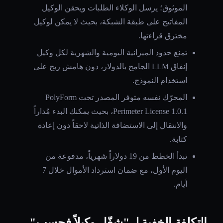
الموثوق؛ يرسل الوكلاء الطلبات ويحقن الوكيل
المفاتيح على طبقة الشبكة، بحيث لا يمكن لوكيل
مخترق قراءتها.
تمنع حدود الميزانية اليومية والشهرية لكل وكيل
إنفاق LLM الجامح بالدولار، دون هامش ربح على
استخدام النموذج.
المحرّك نفسه متوفر المصدر تحت PolyForm
Perimeter License 1.0.1، بحيث يمكنك البدء مُداراً
والانتقال إلى الاستضافة الذاتية لاحقاً دون إعادة
كتابة.
تبدأ الخطط من 19 دولاراً شهرياً، مدفوعة من
اليوم الأول، مع ضمان استرداد الأموال خلال 7
أيام.
التكلفة الخفية لـ "شغّل وكيلاً فحسب"