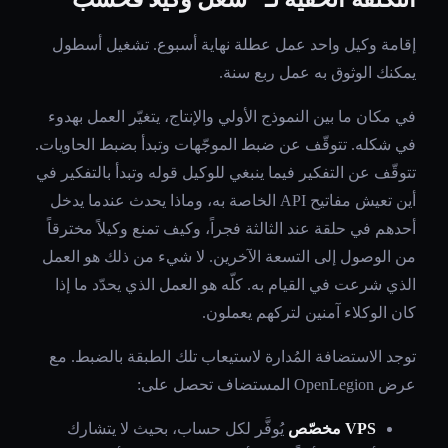
إقامة وكيل واحد عمل عطلة نهاية أسبوع. تشغيل أسطول
يمكنك الوثوق به عمل ربع سنة.
في مكان ما بين النموذج الأولي والإنتاج، يتغيّر العمل بهدوء
في شكله. تتوقّف عن ضبط الموجّهات وتبدأ بضبط الحاويات.
تتوقّف عن التفكير فيما ينبغي للوكيل قوله وتبدأ بالتفكير في
أين تعيش مفاتيح API الخاصة به، وماذا يحدث عندما يدخل
أحدهم في حلقة عند الثالثة فجراً، وكيف تمنع وكيلاً مخترقاً
من الوصول إلى التسعة الآخرين. لا شيء من ذلك هو العمل
الذي شرعت في القيام به. كلّه هو العمل الذي يحدّد ما إذا
كان الوكلاء آمنين لتركهم يعملون.
توجد الاستضافة المُدارة لاستيعاب تلك الطبقة بالضبط. مع
عرض OpenLegion المستضاف تحصل على:
VPS مخصّص
يُوفَّر لكل حساب، بحيث لا يتشارك