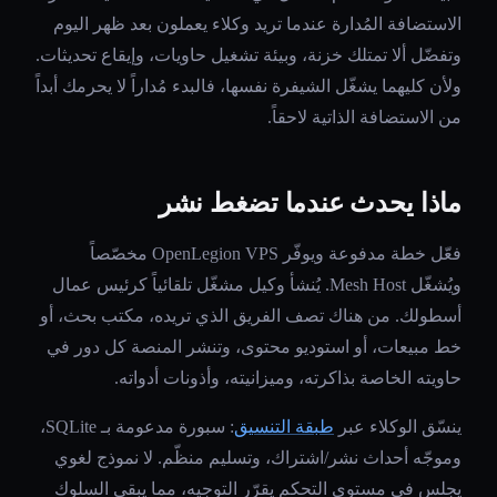
الاستضافة المُدارة عندما تريد وكلاء يعملون بعد ظهر اليوم
وتفضّل ألا تمتلك خزنة، وبيئة تشغيل حاويات، وإيقاع تحديثات.
ولأن كليهما يشغّل الشيفرة نفسها، فالبدء مُداراً لا يحرمك أبداً
من الاستضافة الذاتية لاحقاً.
ماذا يحدث عندما تضغط نشر
فعّل خطة مدفوعة ويوفّر OpenLegion VPS مخصّصاً
ويُشغّل Mesh Host. يُنشأ وكيل مشغّل تلقائياً كرئيس عمال
أسطولك. من هناك تصف الفريق الذي تريده، مكتب بحث، أو
خط مبيعات، أو استوديو محتوى، وتنشر المنصة كل دور في
حاويته الخاصة بذاكرته، وميزانيته، وأذونات أدواته.
ينسّق الوكلاء عبر
طبقة التنسيق
: سبورة مدعومة بـ SQLite،
وموجّه أحداث نشر/اشتراك، وتسليم منظّم. لا نموذج لغوي
يجلس في مستوى التحكم يقرّر التوجيه، مما يبقي السلوك