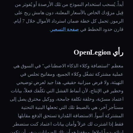
أبداً. يُسحب استخدام النموذج من تلك الأرصدة أو يُفوتر من
قِبل مزوّدك الخاص بالأسعار المعلنة، دون هامش ربح على
الرموز. تحمل كل خطة ضمان استرداد الأموال خلال 7 أيام.
قارن حدود الخطط في
صفحة التسعير
.
رأي OpenLegion
معظم "استضافة وكلاء الذكاء الاصطناعي" في السوق هي
عملية مشتركة تشغّل وكلاء الجميع، ومفاتيح تجلس في
التهيئة، ولا فرض ميزانية حقيقي. هذا جيد لعرض توضيحي
وخطير في الإنتاج، لأن أنماط الفشل التي تكلّفك فعلاً، بيانات
اعتماد مسرّبة، وحلقة تكلفة جامحة، ووكيل مخترق يصل إلى
مستأجر آخر، هي بالضبط تلك التي تجعلها البنية التحتية
المشتركة أسوأ. الاستضافة المُدارة تستحق الدفع مقابلها
فقط إذا اشترت لك عزلاً وأمان بيانات اعتماد كنت ستضطر
لبنائه يدوياً لولاها. موقفنا هو أن تلك الضمانات ينبغي أن تكون