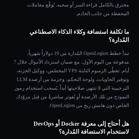
مخترق بالكامل قراءة السر أو سحبه. تُوقَّع معاملات
المحفظة من جانب الخادم.
ما تكلفة استضافة وكلاء الذكاء الاصطناعي
المُدارة؟
تبدأ خطط OpenLegion المُدارة من 19 دولاراً شهرياً،
مدفوعة من اليوم الأول، مع ضمان استرداد الأموال خلال 7
أيام. تغطّي الرسوم الثابتة VPS المخصّص، ووكيل الخزنة،
وتوفير الحاويات، ولوحة التحكم، وحزمة من أرصدة LLM
الترحيبية التي لا تنتهي صلاحيتها أبداً. يُسحب استخدام رموز
النموذج من تلك الأرصدة أو يُفوتر مباشرةً من قِبل مزوّدك
الخاص دون هامش ربح من OpenLegion.
هل أحتاج إلى معرفة Docker أو DevOps
لاستخدام الاستضافة المُدارة؟