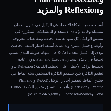
وReflexion والمزيد
أنماط تصميم الذكاء الاصطناعي الوكيل هي حلول معمارية
مسماة وقابلة لإعادة الاستخدام للمشكلات المتكررة في
تنسيق الوكلاء، كل منها له بنية محددة ومقايضات معروفة
وأوضاع فشل مميزة وتداعيات أمنية. اختيار النمط الخاطئ
يؤدي إلى فشل محدد: ReAct في المهام طويلة المدى يسبب
تخبطاً في نافذة السياق؛ Plan-and-Execute بدون إعادة
تخطيط يراكم الأخطاء على الخطط القديمة؛ Reflexion بدون
تعقيم الذاكرة يتيح تسميم الذاكرة المستمر. ستة أنماط في
فئتين: أنماط التفكير أحادي الوكيل (ReAct وPlan-and-
Execute وReflexion) وأنماط التنسيق متعدد الوكلاء (Critic-
Actor وSupervisor-Worker وMixture-of-Agents).