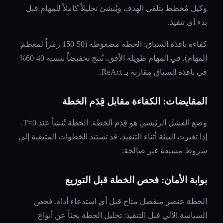
وكيل مُخطط يتلقى الهدف ويُنشئ تحليلاً كاملاً للمهام قبل
بدء أي تنفيذ.
كفاءة نافذة السياق: الخطة مضغوطة (50-150 رمزاً لمعظم
المهام). في المهام طويلة الأفق، تُنتج تخفيضاً بنسبة 40-60%
في نافذة السياق مقارنة بـ ReAct.
المقايضات: الكفاءة مقابل قِدَم الخطة
وضع الفشل الرئيسي هو قِدَم الخطة. الخطة تُنشأ عند T=0.
إذا تغيرت البيئة أثناء التنفيذ، قد تستند الخطوات المتبقية إلى
شروط مسبقة غير صالحة.
بوابة الأمان: فحص الخطة قبل التوزيع
الخطة عنصر منفصل متاح قبل أي استدعاء أداة. فحص
السياسة الآلي قبل التنفيذ: تحليل الخطة بحثاً عن أنواع