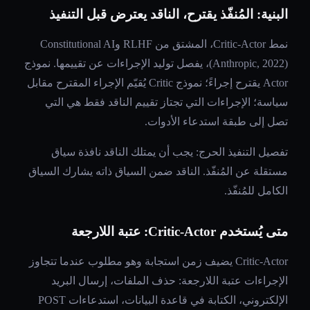
البنية: المُنفّذ يقترح، الناقد يعترض قبل التنفيذ
نمط Critic-Actor، المشتق من RLHF وConstitutional AI
(Anthropic, 2022)، يفصل توليد الإجراءات عن تقييمها. نموذج
Actor يقترح إجراءً؛ نموذج Critic يُقيّم الإجراء المقترح مقابل
سياسة؛ الإجراءات التي تجتاز تقييم الناقد فقط هي التي
تصل إلى طبقة استدعاء الأدوات.
تفصيل التنفيذ الحرج: يجب أن يمتلك الناقد نافذة سياق
مستقلة عن المُنفّذ. الناقد ضمن السياق ذاته يشارك السياق
الكامل للمُنفّذ.
متى يُستخدم Critic-Actor: عتبة اللارجعة
Critic-Actor يضيف زمن استجابة وهو مطلوب عندما تتجاوز
الإجراءات عتبة اللارجعة: حذف الملفات، إرسال البريد
الإلكتروني، الكتابة في قاعدة البيانات، استدعاءات POST