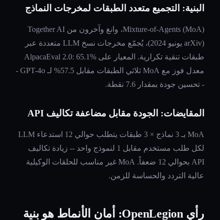
البنية: التجميع متعدد الطبقات لمخرجات النماذج
Mixture-of-Agents (MoA)، وانغ وآخرون من Together AI
(arXiv يونيو 2024)، يُجمّع مخرجات نسخ LLM متعددة عبر
طبقات تنقية تكرارية. المعيار على AlpacaEval 2.0: 65.1%
معدل فوز مع MoA ثلاثي الطبقات مقابل 57.5% لـ GPT-4o -
- تحسين جودة بمقدار 7.6 نقطة.
المقايضات: الجودة مقابل مضاعفة تكاليف API
MoA بـ 3 نماذج × 3 طبقات يتطلب حوالي 12 استدعاء LLM
لكل طلب مستخدم مقابل 1 لنموذج واحد -- زيادة تكاليف
API بحوالي 12 ضعفاً. MoA غير مناسب للحلقات الوكيلية
عالية التردد والحساسة للزمن.
رأي OpenLegion: أمان الأنماط هو بنية