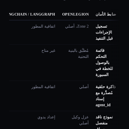
ضابط الأمان
OPENLEGION
LANGCHAIN / LANGGRAPH
تسجيل
Zone 2، أصلي
اتفاقية المطور
الإجراءات
قبل التنفيذ
قائمة
مُطبَّق بالبنية
غير متاح
التحكم
التحتية
بالوصول
للخطة في
السبورة
ذاكرة حلقية
أصلي
اتفاقية المطور
مُصدَّرة مع
إسناد
agent_id
نموذج ناقد
عزل وكيل
إعداد يدوي
منفصل
أصلي