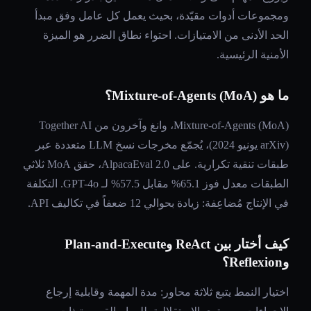
ومجموعات أدوات مقيّدة، بحيث يعمل كل عامل وفق مبدأ
الحد الأدنى من الامتيازات. احتواء نطاق الضرر هو الميزة
الأمنية الرئيسية.
ما هو Mixture-of-Agents (MoA)؟
Mixture-of-Agents (MoA)، وانغ وآخرون من Together AI
(arXiv يونيو 2024)، يُجمّع مخرجات نسخ LLM متعددة عبر
طبقات تنقية تكرارية. على AlpacaEval 2.0، حقق MoA ثلاثي
الطبقات معدل فوز 65.1% مقابل 57.5% لـ GPT-4o. التكلفة
في الإنتاج مُضاعِفة: زيادة بحوالي 12 ضعفاً في تكاليف API.
كيف أختار بين ReAct وPlan-and-Execute
وReflexion؟
اختيار النمط يتبع ثلاثة محاور: مدة المهمة وقابلية إرجاع