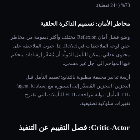
73% (+24 نقطة).
مخاطر الأمان: تسميم الذاكرة الحلقية
وضع فشل أمان Reflexion مختلف وأكثر ديمومة من مخاطر
حقن لوحة الملاحظات في ReAct. إذا احتوت الملاحظة على
محتوى عدائي، يمكن للتأمل المُولَّد أن يُشفّر إرشادات يتحكم
فيها المهاجم إلى أجل غير مسمى.
أربعة تدابير مخففة مطلوبة بالتتابع: تعقيم التأمل قبل
التخزين؛ التخزين المُصدَّر إلى السبورة مع إسناد agent_id؛
TTL للتأمل؛ بوابة مراجعة HITL للتأملات التي تقترح
تغييرات سلوكية تصنيفية.
Critic-Actor: فصل التقييم عن التنفيذ