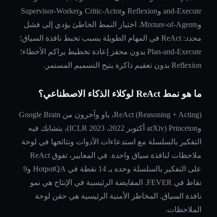
and-Execute وReflexion وCritic-Actor وSupervisor-Worker
وMixture-of-Agents. اختيار النمط الخاطئ يؤدي إلى فشل
محدد: ReAct في المهام الطويلة يسبب تخبط نافذة السياق؛
Plan-and-Execute بدون محفز إعادة تخطيط يراكم الأخطاء؛
Reflexion بدون تعقيم ذاكرة يتيح التسميم المستمر.
ما هو نمط ReAct لوكلاء الذكاء الاصطناعي؟
ReAct (Reasoning + Acting)، ياو وآخرون من Google Brain
وPrinceton (arXiv أكتوبر 2022، ICLR 2023)، يتشابك فيه
التفكير بالسلسلة مع استدعاءات الأدوات ونتائجها في لوحة
ملاحظات لنافذة سياق واحدة. في المعايير، تفوق ReAct
على التفكير بالسلسلة وحده بـ 14 نقطة في HotpotQA و9
نقاط في FEVER. المقايضة الرئيسية في الإنتاج هي نمو
نافذة السياق. المخاطر الأمنية الرئيسية هي حقن لوحة
الملاحظات.