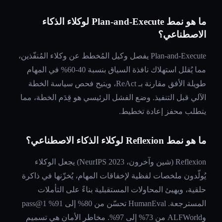
ما هو نمط Plan-and-Execute لوكلاء الذكاء
الاصطناعي؟
Plan-and-Execute يفصل وكيل المُخطط عن وكلاء المُنفّذين،
مما يُقلل استهلاك نافذة السياق بنسبة 40-60% في المهام
طويلة الأفق مقارنة بـ ReAct، ويتيح فحص سياسة الخطة
الآلي قبل التنفيذ. وضع الفشل الرئيسي هو قِدَم الخطة، مما
يتطلب محفز إعادة تخطيط.
ما هو نمط Reflexion لوكلاء الذكاء الاصطناعي؟
Reflexion (شين وآخرون، NeurIPS 2023) يجعل الوكلاء
يُولّدون ملخصات لفظية لإخفاقات المهام، يُخزّنها في ذاكرة
حلقية، ويهيئ المحاولات المستقبلية بناءً على التأملات
المسترجعة. HumanEval تحسّن من 80% إلى 91% pass@1
وALFWorld من 73% إلى 97%. مخاطر الأمان هي تسميم