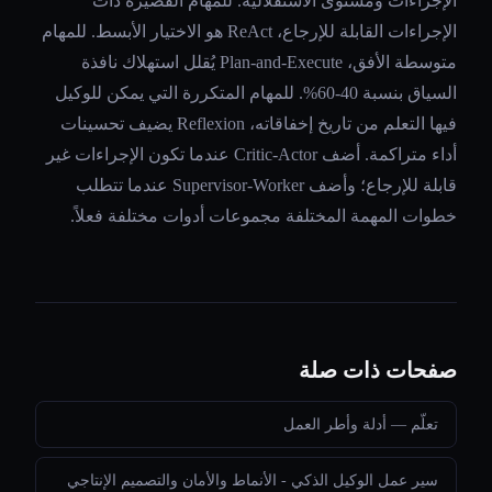
الإجراءات ومستوى الاستقلالية. للمهام القصيرة ذات
الإجراءات القابلة للإرجاع، ReAct هو الاختيار الأبسط. للمهام
متوسطة الأفق، Plan-and-Execute يُقلل استهلاك نافذة
السياق بنسبة 40-60%. للمهام المتكررة التي يمكن للوكيل
فيها التعلم من تاريخ إخفاقاته، Reflexion يضيف تحسينات
أداء متراكمة. أضف Critic-Actor عندما تكون الإجراءات غير
قابلة للإرجاع؛ وأضف Supervisor-Worker عندما تتطلب
خطوات المهمة المختلفة مجموعات أدوات مختلفة فعلاً.
صفحات ذات صلة
تعلّم — أدلة وأطر العمل
سير عمل الوكيل الذكي - الأنماط والأمان والتصميم الإنتاجي