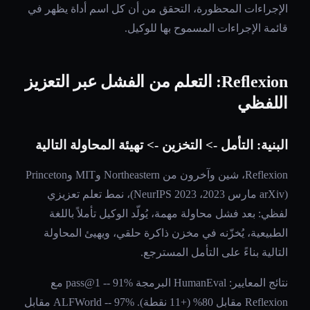
الإجراءات المحظورة، التحقق من أن كل اسم أداة يظهر في
قائمة الإجراءات المسموح بها للوكيل.
Reflexion: التعلم من الفشل عبر التعزيز
اللفظي
البنية: التأمل -> التخزين -> تهيئة المحاولة التالية
Reflexion، شين وآخرون من Northeastern وMIT وPrinceton
(arXiv مارس 2023، NeurIPS 2023)، نمط تعلم تعزيزي
لفظي: بعد فشل محاولة مهمة، يُولّد الوكيل تأملاً باللغة
الطبيعية، يُخزّنه في مخزن ذاكرة حلقي، ويهيئ المحاولة
التالية بناءً على التأمل المسترجع.
نتائج المعايير: HumanEval البرمجة pass@1 -- 91% مع
Reflexion مقابل 80% (+11 نقطة). ALFWorld -- 97% مقابل