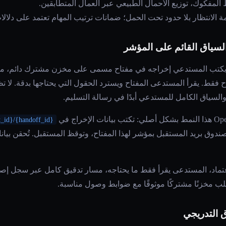
ط المفكوك، توزيع الأحمال الطبيعي عبر العمال المتطابقين.
ة الانتظار بلا حدود تحت الحمل؛ ضمانات ترتيب المهام تعتمد على دلالات
السياق القائم على المؤشر
 يكتب المستدعي إخراجه في مفتاح مسمى على مخزن مشترك دائم، م
قط. يقرأ المستدعى المفتاح ويسترد الحقول التي يحتاجها بدقة. لا تظهر
لسياق الكامل للمستدعي أبدًا في رسالة التسليم.
t_id}/{handoff_id}
اعتماد، المستدعى يقرأ فقط ما يحتاجه، مسار تدقيق كامل عبر سجل إصد
لب مخزنًا مشتركًا موثوقًا مع ضوابط وصول مناسبة.
ق التدريجي