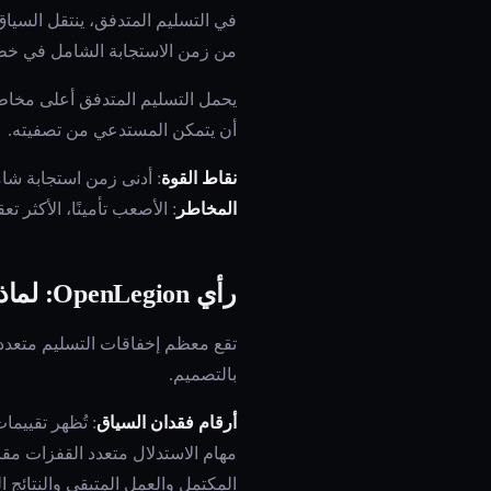
في التسليم المتدفق، ينتقل السياق ر
من زمن الاستجابة الشامل في خطوط
يحمل التسليم المتدفق أعلى مخاطر
أن يتمكن المستدعي من تصفيته.
نقاط القوة
: أدنى زمن استجابة شام
المخاطر
: الأصعب تأمينًا، الأكثر 
رأي OpenLegion: لماذا فقدان السياق وتسريب بيانات الاعتماد هما الأخطاء الحقيقية للتسليم
تقع معظم إخفاقات التسليم متعدد ا
بالتصميم.
أرقام فقدان السياق
مهام الاستدلال متعدد القفزات مق
المكتمل والعمل المتبقي والنتائج ا