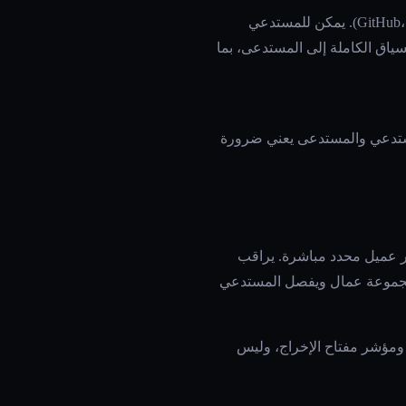
في OpenAI Agents SDK (27,133 نجمة GitHub، MIT). يمكن للمستدعي
لسياق الكاملة إلى المستدعى، بما
مستدعي والمستدعى يعني ضرورة
ر عميل محدد مباشرة. يراقب
بر مجموعة عمال ويفصل المستدعي
 ومؤشر مفتاح الإخراج، وليس