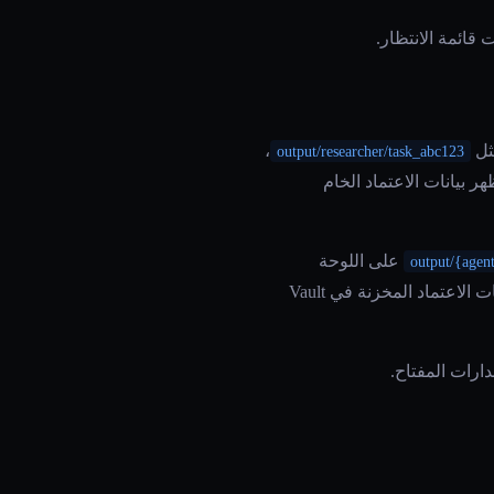
 قائمة الانتظار.
ثل
،
output/researcher/task_abc123
 بيانات الاعتماد الخام
على اللوحة
output/{agen
السوداء، وتنشئ إدخال مهمة في صندوق بريد المستقبل بمؤشر لهذا المفتاح، وتوقظ المستقبل. تُحقن بيانات الاعتماد المخزنة في Vault
ارات المفتاح.