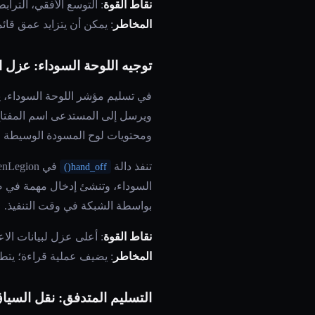
نقاط القوة
: التوسع الأفقي، التراب
المخاطر
: يمكن أن يتزايد عمق قائم
توجيه اللوحة السوداء: عزل 
في تسليم مؤشر اللوحة السوداء،
ويرسل إلى المستدعى اسم المفتاح ف
ومحتويات لوح المسودة الوسيطة وا
تنفذ دالة
في OpenLegion هذا النمط بشكل أصلي: تكتب بيانات الإخراج في
hand_off()
بواسطة الشبكة في وقت التنفيذ.
نقاط القوة
: أعلى عزل لبيانات ال
المخاطر
: يضيف عملية قراءة؛ يتط
التسليم المتدفق: نقل السيا