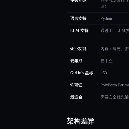
多智能体
原生舰队编排（
调）
语言支持
Python
LLM 支持
通过 LiteLLM 
企业功能
内置：隔离、密
云集成
云中立
GitHub 星标
~59
许可证
PolyForm Perimet
最适合
需要安全优先治
架构差异