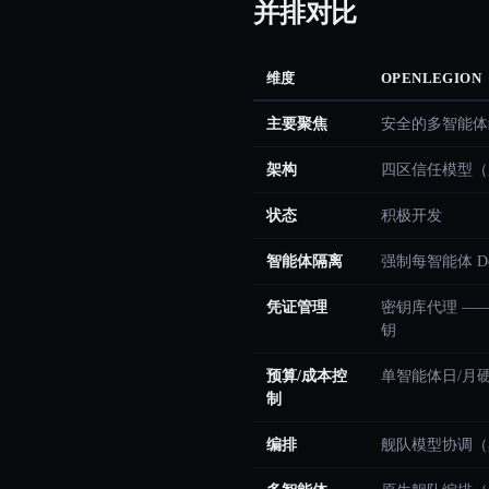
并排对比
维度
OPENLEGION
主要聚焦
安全的多智能体
架构
四区信任模型（
状态
积极开发
智能体隔离
强制每智能体 Do
凭证管理
密钥库代理 —
钥
预算/成本控
单智能体日/月
制
编排
舰队模型协调（黑