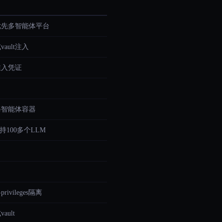
全优先多智能体平台
ault注入
注入凭证
的每智能体容器
持100多个LLM
rivileges隔离
ult