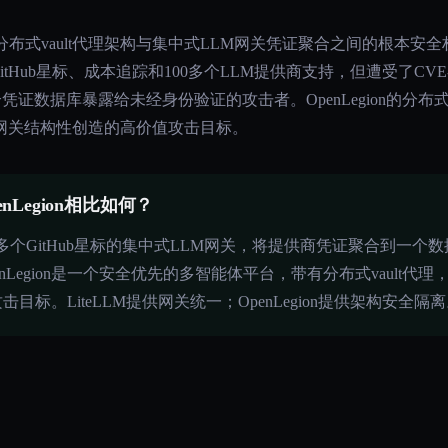
eLLM代表了分布式vault代理架构与集中式LLM网关凭证聚合之间的根本安
tHub星标、成本追踪和100多个LLM提供商支持，但遭受了CVE-2026-
整个凭证数据库暴露给未经身份验证的攻击者。OpenLegion的分布
网关结构性创造的高价值攻击目标。
enLegion相比如何？
,997多个GitHub星标的集中式LLM网关，将提供商凭证聚合到
nLegion是一个安全优先的多智能体平台，带有分布式vault代
标。LiteLLM提供网关统一；OpenLegion提供架构安全隔