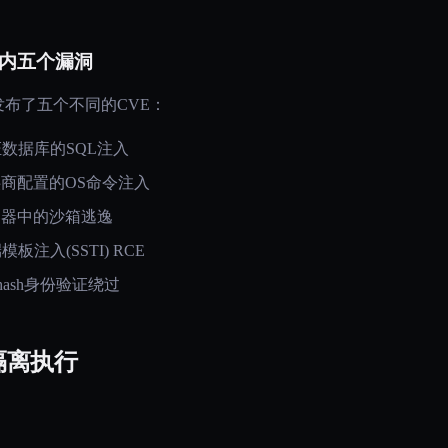
月内五个漏洞
布了五个不同的CVE：
证数据库的SQL注入
供商配置的OS命令注入
er容器中的沙箱逃逸
模板注入(SSTI) RCE
he-hash身份验证绕过
 隔离执行