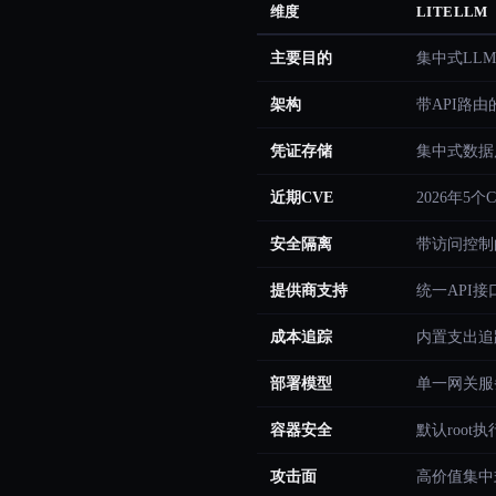
维度
LITELLM
主要目的
集中式LL
架构
带API路
凭证存储
集中式数据
近期CVE
2026年5个
安全隔离
带访问控制
提供商支持
统一API接
成本追踪
内置支出追
部署模型
单一网关服
容器安全
默认root
攻击面
高价值集中