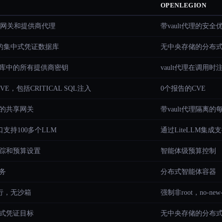
OPENLEGION
M网关和提供商代理
带vault代理的安
由的集中式凭证数据库
无中央存储的分布式v
库中的所有提供商密钥
vault代理在调用时
CVE，包括CRITICAL SQL注入
0个报告的CVE
的共享网关
带vault代理隔离
口支持100多个LLM
通过LiteLLM集成支
踪和预算设置
智能体级预算控制
务
分布式智能体容器
执行，无沙箱
强制非root，no-new-p
式凭证目标
无中央存储的分布式va