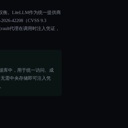
全权衡。LiteLLM作为统一提供商
42208（CVSS 9.3
式vault代理在调用时注入凭证，
一个数据库中，用于统一访问、成
理，无需中央存储即可注入凭
离。