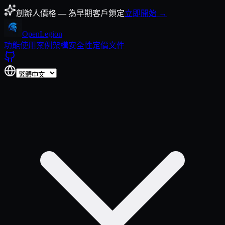
跳至內容
創辦人價格 — 為早期客戶鎖定
立即開始 →
Open
Legion
功能
使用案例
架構
安全性
定價
文件