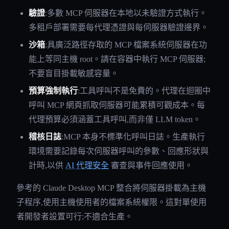
驗證
:多數 MCP 伺服器在本地以未驗證方式執行。
多租戶部署需要每代理憑證與每伺服器驗證邊界。
沙箱
:具廣泛路徑存取的 MCP 檔案系統伺服器在功
能上等同主機 root。請在容器中執行 MCP 伺服器;
不要盲目掛載敏感容量。
預算強制執行
:工具呼叫不是免費的。代理在迴圈中
呼叫 MCP 網頁抓取伺服器可能累積可觀成本。每
代理預算必須涵蓋工具呼叫,而非僅 LLM token。
稽核日誌
:MCP 本身不標準化呼叫日誌。生產執行
環境需要記錄每次伺服器呼叫的參數、回應形狀與
計時,以供
AI 代理安全
審查與事件回應使用。
參考的 Claude Desktop MCP 整合將伺服器掛載為主機
子程序,使用主機使用者的檔案系統權限。這對單使用
者開發者設置可行;不適合生產。