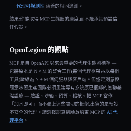
代理可觀測性
涵蓋的相同遙測。
結果:你能取得 MCP 生態圈的廣度,而不繼承其預設信
任假設。
OpenLegion 的觀點
MCP 是自 OpenAPI 以來最重要的代理生態圈標準 —
它將原本是 N × M 的整合工作(每個代理框架乘以每個
工具)壓縮為 N + M 個伺服器與客戶端。但協定刻意極
簡意味著生產團隊必須重建專有系統原已捆綁的無聊基
礎設施 — 驗證、沙箱、預算、稽核。把 MCP 當作
「加水即可」而不疊上這些關切的框架,出貨的是預設
不安全的代理。請選擇認真到願意約束 MCP 的
AI 代
理平台
。