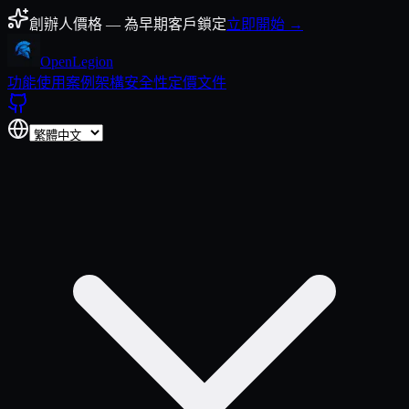
跳至內容
創辦人價格 — 為早期客戶鎖定
立即開始 →
Open
Legion
功能
使用案例
架構
安全性
定價
文件