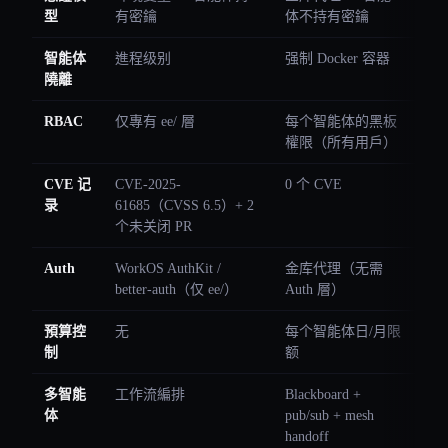
型
有密鑰
体不持有密鑰
智能体
進程级别
强制 Docker 容器
隢離
RBAC
仅專有 ee/ 層
每个智能体的黑板
權限（所有用戶）
CVE 记
CVE-2025-
0 个 CVE
录
61685（CVSS 6.5）+ 2
个未关闭 PR
Auth
WorkOS AuthKit /
金库代理（无需
better-auth（仅 ee/）
Auth 層）
預算控
无
每个智能体日/月限
制
额
多智能
工作流編排
Blackboard +
体
pub/sub + mesh
handoff