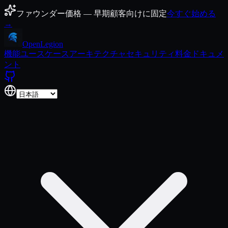
コンテンツにスキップ
ファウンダー価格 — 早期顧客向けに固定
今すぐ始める
→
Open
Legion
機能
ユースケース
アーキテクチャ
セキュリティ
料金
ドキュメ
ント