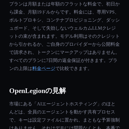
プランは月額または年額のフラットな料金で、初日か
ら課金、月額19ドルからです。料金には、専用VPS、
ボルトプロキシ、コンテナプロビジョニング、ダッシ
ュボード、そして失効しないウェルカムLLMクレジ
ットの束が含まれます。モデル利用はそのクレジット
から引かれるか、ご自身のプロバイダーから公開料金
で請求され、トークンにマークアップはありません。
すべてのプランに7日間の返金保証が付きます。プラ
ンの上限は
料金ページ
で比較できます。
OpenLegionの見解
市場にある「AIエージェントホスティング」のほと
んどは、全員のエージェントを動かす共有プロセス
で、キーは設定ファイルに置かれ、まともな予算強制
はありません。それはデモには問題なくとも、本番で