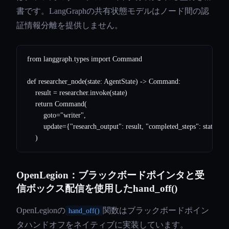
書です。LangGraphの共有状態モデルはノード間の認
証情報分離を提供しません。
from langgraph.types import Command

def researcher_node(state: AgentState) -> Command:

    result = researcher.invoke(state)

    return Command(

        goto="writer",

        update={"research_output": result, "completed_steps": state["c
OpenLegion：ブラックボードポインタと受
信ボックス配信を使用したhand_off()
OpenLegionの
関数はブラックボードポイン
hand_off()
タハンドオフをネイティブに実装しています。