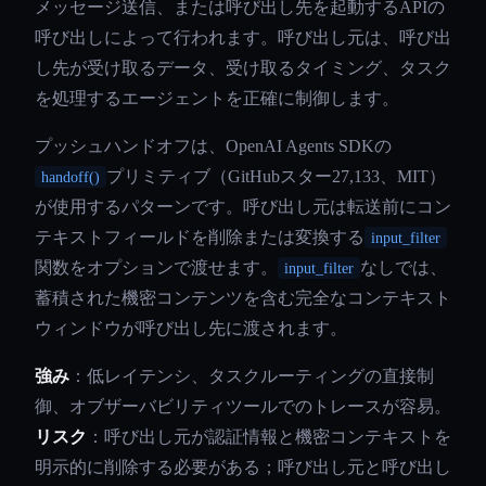
メッセージ送信、または呼び出し先を起動するAPIの
呼び出しによって行われます。呼び出し元は、呼び出
し先が受け取るデータ、受け取るタイミング、タスク
を処理するエージェントを正確に制御します。
プッシュハンドオフは、OpenAI Agents SDKの
プリミティブ（GitHubスター27,133、MIT）
handoff()
が使用するパターンです。呼び出し元は転送前にコン
テキストフィールドを削除または変換する
input_filter
関数をオプションで渡せます。
なしでは、
input_filter
蓄積された機密コンテンツを含む完全なコンテキスト
ウィンドウが呼び出し先に渡されます。
強み
：低レイテンシ、タスクルーティングの直接制
御、オブザーバビリティツールでのトレースが容易。
リスク
：呼び出し元が認証情報と機密コンテキストを
明示的に削除する必要がある；呼び出し元と呼び出し