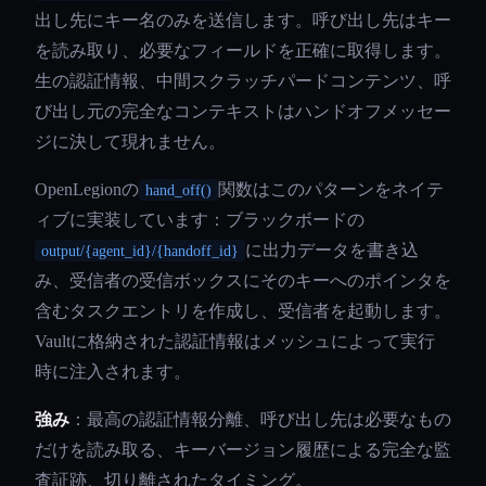
出し先にキー名のみを送信します。呼び出し先はキー
を読み取り、必要なフィールドを正確に取得します。
生の認証情報、中間スクラッチパードコンテンツ、呼
び出し元の完全なコンテキストはハンドオフメッセー
ジに決して現れません。
OpenLegionの
関数はこのパターンをネイテ
hand_off()
ィブに実装しています：ブラックボードの
に出力データを書き込
output/{agent_id}/{handoff_id}
み、受信者の受信ボックスにそのキーへのポインタを
含むタスクエントリを作成し、受信者を起動します。
Vaultに格納された認証情報はメッシュによって実行
時に注入されます。
強み
：最高の認証情報分離、呼び出し先は必要なもの
だけを読み取る、キーバージョン履歴による完全な監
査証跡、切り離されたタイミング。