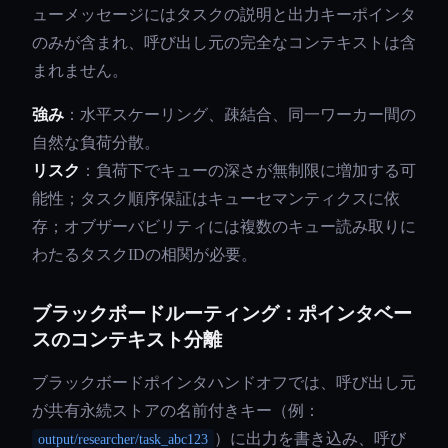
ューメッセージにはタスクの説明と出力キーポインタ
のみが含まれ、呼び出し元の完全なコンテキストは含
まれません。
強み
：水平スケーリング、疎結合、同一ワーカー間の
自然な負荷分散。
リスク
：負荷下でキューの深さが無制限に増加する可
能性；タスク順序保証はキューセマンティクスに依
存；オブザーバビリティには複数のキュー読み取りに
わたるタスクIDの相関が必要。
ブラックボードルーティング：ポインタベー
スのコンテキスト分離
ブラックボードポインタハンドオフでは、呼び出し元
が共有永続ストアの名前付きキー（例：
）に出力を書き込み、呼び
output/researcher/task_abc123