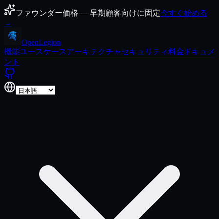
コンテンツにスキップ
ファウンダー価格 — 早期顧客向けに固定
今すぐ始める
→
Open
Legion
機能
ユースケース
アーキテクチャ
セキュリティ
料金
ドキュメ
ント