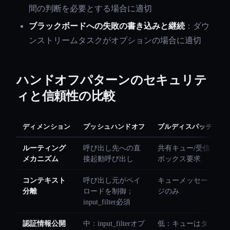
間の判断を必要とする場合に適切
ブラックボードへの失敗の書き込みと継続
：ダウ
ンストリームタスクがオプションの場合に適切
ハンドオフパターンのセキュリテ
ィと信頼性の比較
ディメンション
プッシュハンドオフ
プルディスパッチ
ルーティング
呼び出し先への直
共有キュー/受信
メカニズム
接起動呼び出し
ボックス要求
コンテキスト
呼び出し元がペイ
キューメッセー
分離
ロードを制御；
ジのみ
input_filter必須
認証情報公開
中：input_filterオプ
低：キューはタ