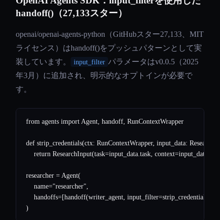
OpenAI Agents SDK：input_filterを使用した
handoff()（27,133スター）
openai/openai-agents-python（GitHubスター27,133、MIT
ライセンス）はhandoff()をプッシュパターンとして実
装しています。
パラメータはv0.0.5（2025
input_filter
年3月）に追加され、明示的なオプトインが必要で
す。
from agents import Agent, handoff, RunContextWrapper

def strip_credentials(ctx: RunContextWrapper, input_data: ResearchIn
    return ResearchInput(task=input_data.task, context=input_data.cont
researcher = Agent(

    name="researcher",

    handoffs=[handoff(writer_agent, input_filter=strip_credentials)]
