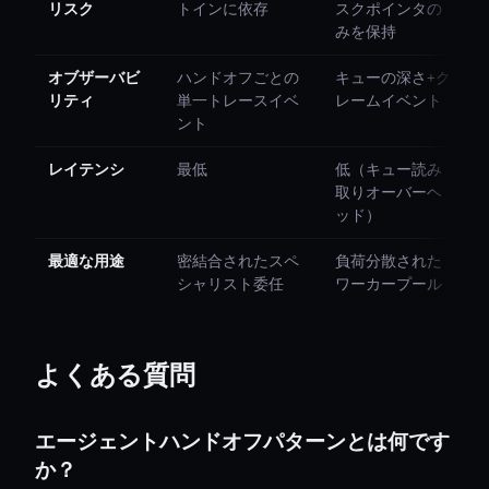
リスク
トインに依存
スクポインタの
みを保持
オブザーバビ
ハンドオフごとの
キューの深さ+ク
リティ
単一トレースイベ
レームイベント
ント
レイテンシ
最低
低（キュー読み
取りオーバーヘ
ッド）
最適な用途
密結合されたスペ
負荷分散された
シャリスト委任
ワーカープール
よくある質問
エージェントハンドオフパターンとは何です
か？