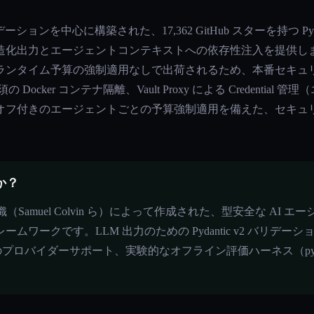
c v2 バリデーションを中心に構築された、17,362 GitHub スターを持
出力とエージェントコンテキストへの依存性注入を提供しますが、Cre
ランタイム予算の強制適用なしで出荷されるため、本番セキュ
の Docker コンテナ隔離、Vault Proxy による Credential
フ付きのエージェントごとの予算強制適用を備えた、セキュリテ
。
すか？
antic 組織（Samuel Colvin ら）によって作成された、型安全な 
レームワークです。LLM 出力のための Pydantic v2 バリデーション
バイダーサポート、実験的なオフライン評価ハーネス（pydantic_