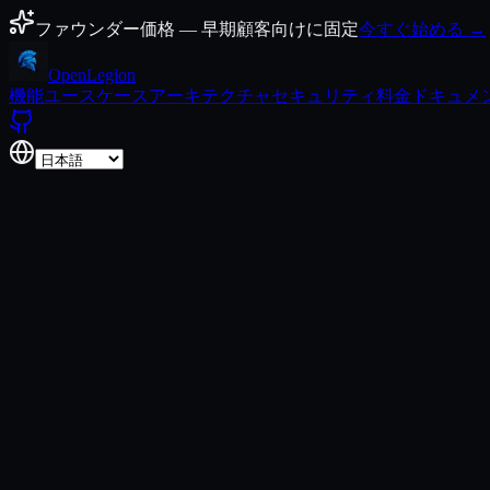
コンテンツにスキップ
ファウンダー価格 — 早期顧客向けに固定
今すぐ始める →
Open
Legion
機能
ユースケース
アーキテクチャ
セキュリティ
料金
ドキュメ