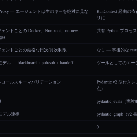
lt Proxy — エージェントは生のキーを絶対に見な
RunContext 経
リに
ントごとの Docker、Non-root、no-new-
共有 Python プロ
eges
ジェントごとの厳格な日次/月次制限
なし — 事後的な resu
 モデル — blackboard + pub/sub + handoff
ツールとしてのエージ
ルコールスキーマバリデーション
Pydantic v2 
点）
蔵
pydantic_evals（実
t モデル連携
pydantic_graph（
0