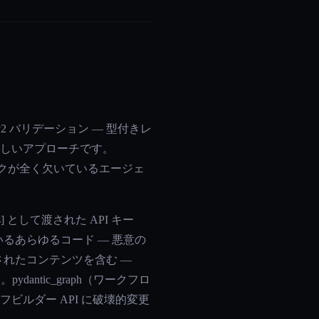
 v2 バリデーション — 型付きレ
正しいアプローチです。
ームワークが全く欠いているエージェ
 として渡された API キー
ているあらゆるコード — 悪意の
入されたコンテンツを含む —
antic_graph（ワークフロ
ラフビルダー API に破壊的変更