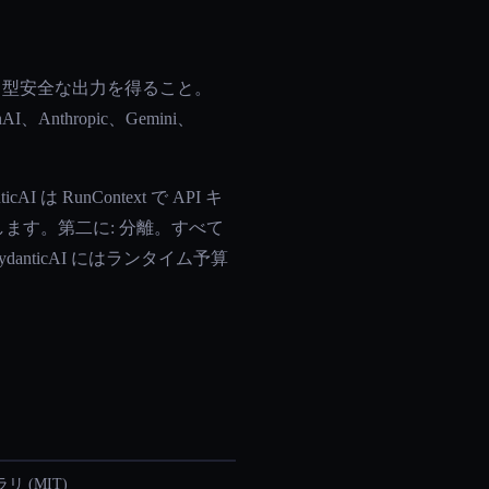
れた、型安全な出力を得ること。
nthropic、Gemini、
は RunContext で API キ
存在します。第二に: 分離。すべて
anticAI にはランタイム予算
 (MIT)