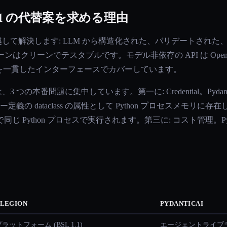
c AI の代替案を求める理由
問題を卓越して解決します: LLM から構造化された、バリデートさ
ターンはクリーンでテスタブルです。モデル非依存の API は OpenAI、A
edrock を一貫したインターフェースでカバーしています。
3 つの本番問題に集中しています。第一に: Credential。PydanticAI 
義の dataclass の属性として Python プロセスメモリに
 Python プロセスで実行されます。第三に: コスト管理。Pyd
LEGION
PYDANTICAI
ラットフォーム (BSL 1.1)
エージェントライブラリ