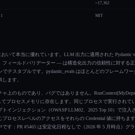
~17,362
.1
MIT
ことにおいて本当に優れています。LLM 出力に適用された Pydantic
、フィールドバリデーター — は構造化出力の信頼性に対する
リーンでテスタブルです。pydantic_evals はほとんどのフレ
供します。
のものであり、バグではありません。RunContext[MyDeps]
ss の属性としてプロセスメモリに存在します。同じプロセスで実行され
ンジェクション（OWASP LLM02、2025 Top 10）で注
スレベルのアクセスをそれらの Credential 値に持ちます。pyd
：PR #5465 は安定化日程なしで（2026 年 5 月時点）グ