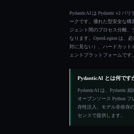
PydanticAI は Pydanti
ークです。優れた型安全な構造化
ジェント間のプロセス分離、
なります。OpenLegion は、必須
対に見ない）、ハードカットオ
ェントプラットフォームです
PydanticAI とは何で
PydanticAI は、Pyd
オープンソース Python フ
存性注入、モデル非依存のプロ
センスで提供します。