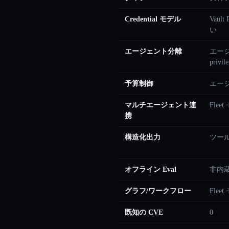
Credential モデル
Vau
い
エージェント分離
エージェ
privil
予算制御
エー
マルチエージェント連
Fleet
携
構造化出力
ツー
オフライン Eval
非内
グラフ/ワークフロー
Flee
既知の CVE
0