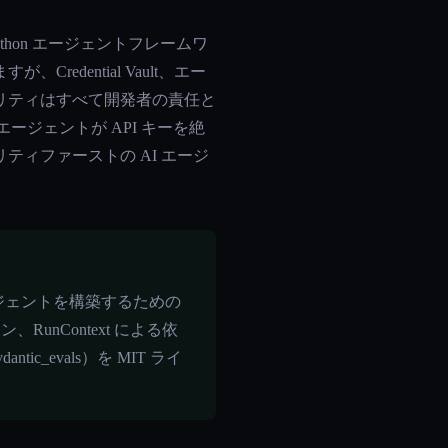
つ Python エージェントフレームワ
dential Vault、エー
リティはすべて開発者の責任と
 管理（エージェントが API キーを絶
ィファーストの AI エージ
AI エージェントを構築するための
、RunContext による依
evals）を MIT ライ