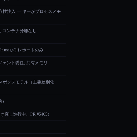
由の依存性注入 — キーがプロセスメモ
セス; コンテナ分離なし
lt.usage() レポートのみ
ェント委任; 共有メモリ
型付きレスポンスモデル（主要差別化
験的）
v2 書き直し進行中、PR #5465）