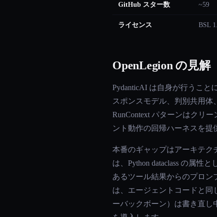
GitHub スター数
~59
ライセンス
BSL 1
OpenLegion の見解
PydanticAI は自身が行う
スポンスモデル、判別共用体
RunContext パターンはク
ント動作の回帰ハーネスを提
本番のギャップはアーキテクチャ上
は、Python datacla
あるツール結果からのプロンプトイ
は、エージェントコードと同じプロセ
ーバックボーン）は書き直し中です