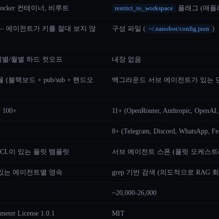
cker 컨테이너, 비루트
플래그 (애플
restrict_to_workspace
— 에이전트가 키를 절대 보지 않
구성 파일 (
)
~/.nanobot/config.json
별/월별 하드 컷오프
내장 없음
(블랙보드 + pub/sub + 핸드오
백그라운드 서브 에이전트가 있는 
 100+
11+ (OpenRouter, Anthropic, OpenAI
8+ (Telegram, Discord, WhatsApp, Fe
CL이 있는 플릿 템플릿
서브 에이전트 스폰 (플릿 오케스트
있는 에이전트별 영속
grep 기반 검색 (의도적으로 RAG 회
~20,000-26,000
meter License 1.0.1
MIT