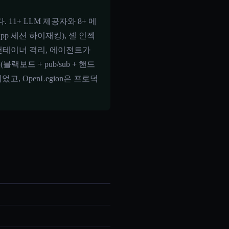
. 11+ LLM 제공자와 8+ 메
App 세션 하이재킹), 셸 인젝
er 컨테이너 격리, 에이전트가
보드 + pub/sub + 핸드
고, OpenLegion은 프로덕