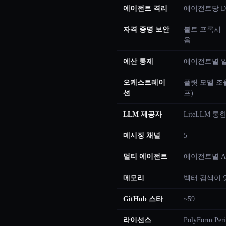
에이전트 격리
에이전트당 Do
자격 증명 보안
볼트 프록시 
음
예산 통제
에이전트별 일
오케스트레이
플릿 모델 조율 
션
프)
LLM 제공자
LiteLLM 통한
메시징 채널
5
멀티 에이전트
에이전트별 A
메모리
벡터 검색이 
GitHub 스타
~59
라이선스
PolyForm Peri