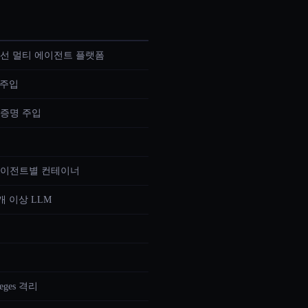
보안 우선 멀티 에이전트 플랫폼
 주입
자격증명 주입
갖춘 에이전트별 컨테이너
0개 이상 LLM
leges 격리