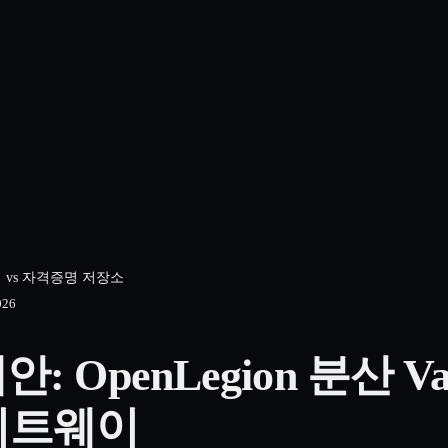
 격리 vs 자격증명 저장소
026
안: OpenLegion 분산 Va
이트웨이